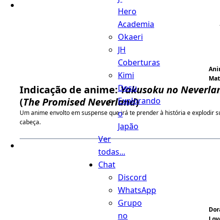
Hero
Academia
Okaeri
JH
Coberturas
An
Kimi
Ma
Desu
Indicação de anime:
Yakusoku no Neverla
Explorando
(
The Promised Neverland
)
o
Um anime envolto em suspense que irá te prender à história e explodir s
cabeça.
Japão
Ver
todas...
Chat
Discord
WhatsApp
Grupo
Do
no
Lov