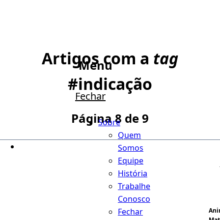
Artigos com a
tag
Menu
#
indicação
Fechar
Página 8 de 9
Sobre
Quem
Somos
Equipe
História
Trabalhe
Conosco
Fechar
An
Ma