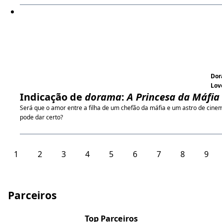
Do
Lov
Indicação de
dorama
:
A Princesa da Máfia
Será que o amor entre a filha de um chefão da máfia e um astro de cine
pode dar certo?
1
2
3
4
5
6
7
8
9
Parceiros
Top Parceiros