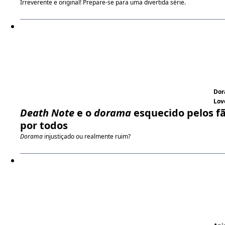
Irreverente e original! Prepare-se para uma divertida série.
Do
Lov
Death Note
e o
dorama
esquecido pelos fã
por todos
Dorama
injustiçado ou realmente ruim?