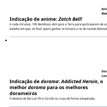
An
Ma
Indicação de anime:
Zatch Bell!
A cada mil anos, 100 demônios vêm para a Terra para participarem de 
batalha em que, no final, quem ganhar se tornará o rei do mundo Mamod
Do
Lov
Indicação de
dorama
:
Addicted Heroin
, o
melhor
dorama
para os melhores
dorameiros
O destino de Bái Luò Yīn e Gù-Hǎi se cruza de forma inesperada.