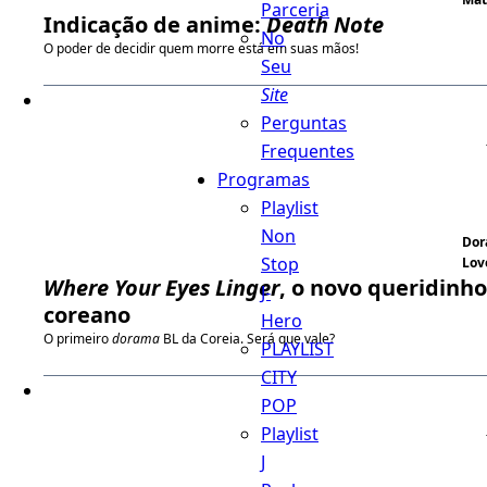
Parceria
Indicação de anime:
Death Note
No
O poder de decidir quem morre está em suas mãos!
Seu
Site
Perguntas
Frequentes
Programas
Playlist
Non
Do
Stop
Lov
Where Your Eyes Linger
, o novo queridinho
J-
coreano
Hero
O primeiro
dorama
BL da Coreia. Será que vale?
PLAYLIST
CITY
POP
Playlist
J