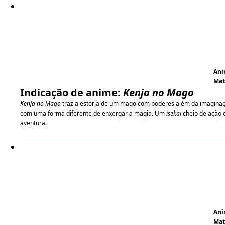
An
Ma
Indicação de anime:
Kenja no Mago
Kenja no Mago
traz a estória de um mago com poderes além da imagina
com uma forma diferente de enxergar a magia. Um
isekai
cheio de ação 
aventura.
An
Ma