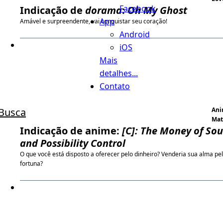
Facebook
Indicação de
dorama
:
Oh My Ghost
App
Amável e surpreendente, vai conquistar seu coração!
Android
iOS
Mais
detalhes...
Contato
Busca
An
Ma
Indicação de anime:
[C]: The Money of Sou
and Possibility Control
O que você está disposto a oferecer pelo dinheiro? Venderia sua alma pe
fortuna?