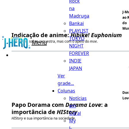
Rock
na
J-M
Madruga
ao 
Bankai
do
Mu
PLAYLIST
Indicação de anime:
Hibike! Euphonium
TOKYO
Menu
Um anime sobre orquestra, mas com o apelo do
moe
.
NIGHT
FOREVER
INDIE
JAPAN
Ver
grade...
Colunas
Do
Notícias
Lov
Papo Dorama com
Dorama Love
: a
em
importância de
HIStory
Geral
HIStory
e sua importância na sociedade.
My
J-