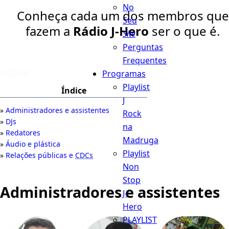
No
Conheça cada um dos membros que
Seu
fazem a
Rádio J-Hero
ser o que é.
Site
Perguntas
Frequentes
Índice
Programas
Playlist
Índice
J
Administradores e assistentes
Rock
DJs
na
Redatores
Madruga
Áudio e plástica
Playlist
Relações públicas e
CDCs
Non
Stop
Administradores e assistentes
J-
Hero
PLAYLIST