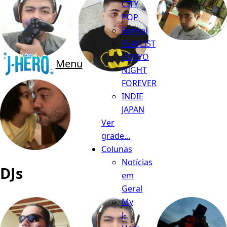
CITY
POP
Bankai
PLAYLIST
TOKYO
Menu
NIGHT
FOREVER
INDIE
JAPAN
Ver
grade...
Colunas
Notícias
DJs
em
Geral
My
J-