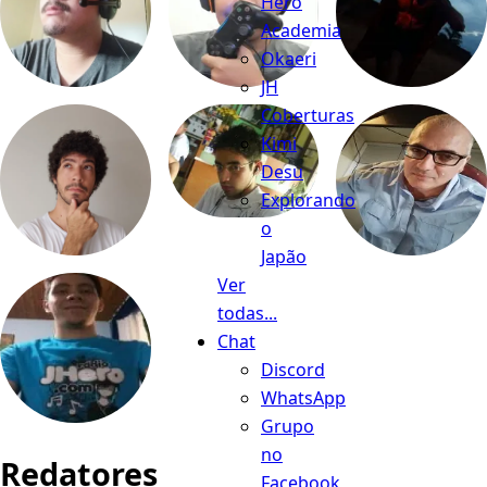
Hero
Academia
Okaeri
JH
Coberturas
Kimi
Desu
Explorando
o
Japão
Ver
todas...
Chat
Discord
WhatsApp
Grupo
no
Redatores
Facebook