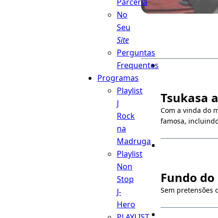
Parceria
No
Seu
Site
Perguntas
Frequentes
Programas
Playlist
Tsukasa a
J
Com a vinda do m
Rock
famosa, incluindo
na
Madruga
Playlist
Non
Fundo do 
Stop
Sem pretensões d
J-
Hero
PLAYLIST