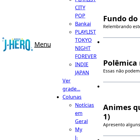
CITY
POP
Fundo do B
Bankai
Relembrando este 
PLAYLIST
TOKYO
Menu
NIGHT
FOREVER
Polêmica 
INDIE
Essas não podem
JAPAN
Ver
grade...
Colunas
Notícias
Animes qu
em
1)
Geral
Apresento algun
My
J-