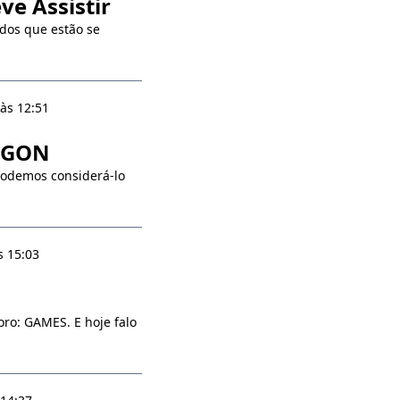
e Assistir
odos que estão se
às 12:51
RAGON
podemos considerá-lo
s 15:03
ro: GAMES. E hoje falo