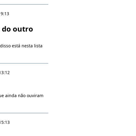
19:13
 do outro
isso está nesta lista
13:12
ue ainda não ouviram
15:13