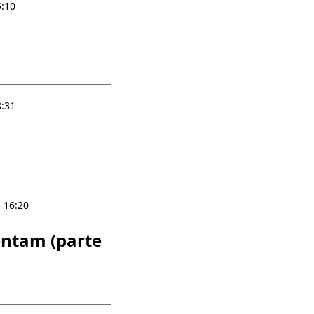
5:10
8:31
 16:20
entam (parte