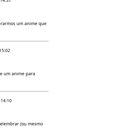
 14:37
mbrarmos um anime que
15:02
nte um anime para
 14:10
 relembrar (ou mesmo