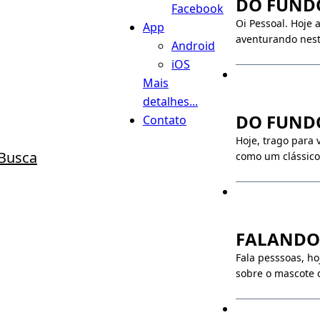
DO FUNDO 
Facebook
Oi Pessoal. Hoje 
App
aventurando nest
Android
iOS
Mais
detalhes...
DO FUNDO
Contato
Hoje, trago para
Busca
como um clássico 
FALANDO
Fala pesssoas, h
sobre o mascote