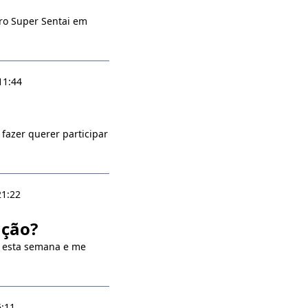
ro Super Sentai em
11:44
azer querer participar
21:22
ação?
 esta semana e me
6:11