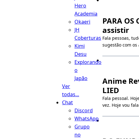
Hero
Academia
PARA OS C
Okaeri
assistir
JH
Coberturas
Fala pessoas, tu
sugestão com os 
Kimi
Desu
Explorando
o
Japão
Anime Rev
Ver
LIED
todas...
Fala pessoal. Ho
Chat
vez. Hoje vou fal
Discord
WhatsApp
Grupo
no