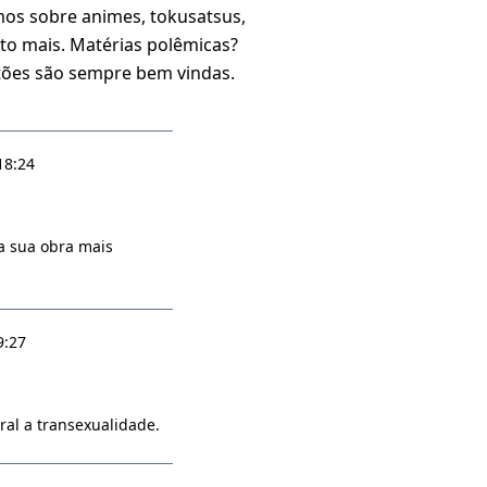
mos sobre animes, tokusatsus,
ito mais. Matérias polêmicas?
tões são sempre bem vindas.
18:24
a sua obra mais
9:27
al a transexualidade.