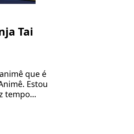
ja Tai
 animê que é
Animê. Estou
z tempo...