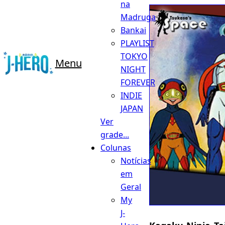
na
Madruga
Bankai
PLAYLIST
TOKYO
Menu
NIGHT
FOREVER
INDIE
JAPAN
Ver
grade...
Colunas
Notícias
em
Geral
My
J-