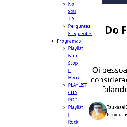
No
Seu
Site
Perguntas
Do F
Frequentes
Programas
Playlist
Non
Stop
Oi pessoa
J-
considera
Hero
PLAYLIST
faland
CITY
POP
Playlist
Tsukasa
J
6 minutos
Rock