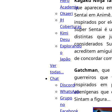
Kagaku Ninja Ta
Hero
Academia
que apareceu e
Okaeri
Sentai em Animê. 
JH
inspirados por e
Coberturas
Super Sentai é 
Kimi
distintas que 
Desu
considerados S
Explorando
acreditem amigu
o
de concordar com
Japão
Ver
Gatchman
, que
todas...
guerreiros que
Chat
inspirados em 
Discord
WhatsApp
alienígenas que 
Grupo
Sintam a figura...
no
Facebook