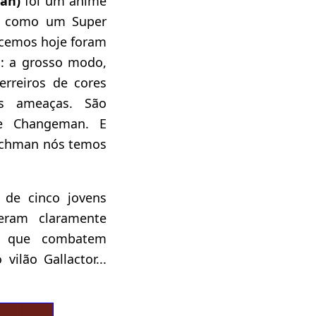
man)
foi um animê
s como um Super
hecemos hoje foram
o: a grosso modo,
rreiros de cores
as ameaças. São
 e Changeman. E
tchman nós temos
 de cinco jovens
eram claramente
!) que combatem
ilão Gallactor...