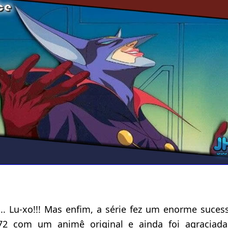
 Lu-xo!!! Mas enfim, a série fez um enorme sucess
72 com um animê original e ainda foi agraciad