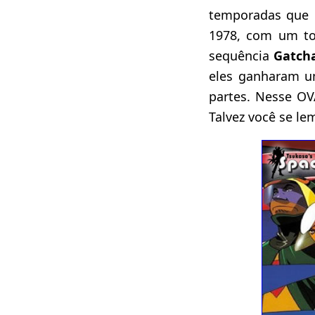
temporadas que n
1978, com um tot
sequência
Gatch
eles ganharam u
partes. Nesse O
Talvez você se le