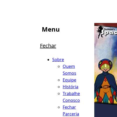
Menu
Fechar
Sobre
Quem
Somos
Equipe
História
Trabalhe
Conosco
Fechar
Parceria