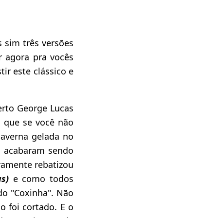
 sim três versões
r agora pra vocês
r este clássico e
erto George Lucas
s que se você não
averna gelada no
n
acabaram sendo
ramente rebatizou
s)
e como todos
do "Coxinha". Não
o foi cortado. E o