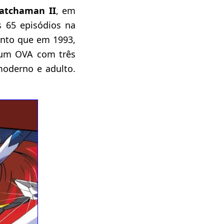
atchaman II
, em
s 65 episódios na
nto que em 1993,
 um OVA com três
oderno e adulto.