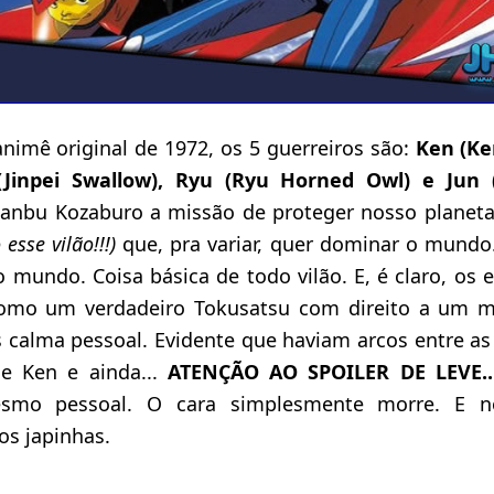
nimê original de 1972, os 5 guerreiros são:
Ken (Ken
 (Jinpei Swallow), Ryu (Ryu Horned Owl) e Jun
anbu Kozaburo a missão de proteger nosso planeta 
 esse vilão!!!)
que, pra variar, quer dominar o mundo.
 mundo. Coisa básica de todo vilão. E, é claro, os 
como um verdadeiro Tokusatsu com direito a um m
 calma pessoal. Evidente que haviam arcos entre as
de Ken e ainda...
ATENÇÃO AO SPOILER DE LEVE.
esmo pessoal. O cara simplesmente morre. E n
os japinhas.