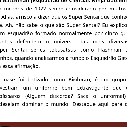
i Gatchman (Esquadrão de Ciências Ninja Gatch
m meados de 1972 sendo considerado por muito
Aliás, arrisco a dizer que os Super Sentai que con
le. Ah, não sabe o que são Super Sentai? Eu explic
um esquadrão formado normalmente por cinco gue
juntos defendem o universo das mais divers
uper Sentai séries tokusatsus como Flashman
inhos, quando analisarmos a fundo o Esquadrão Ga
 essa afirmação.
 quase foi batizado como
Birdman
, é um grupo
 vestiam um uniforme bem extravagante que 
pássaros (Alguém discorda? Saca o uniforme
desejam dominar o mundo. Destaque aqui para o v