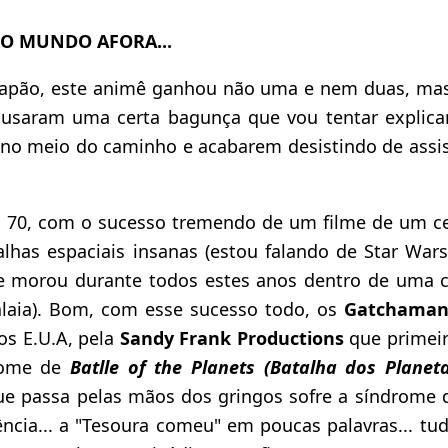
O MUNDO AFORA...
 Japão, este animê ganhou não uma e nem duas, mas
ausaram uma certa bagunça que vou tentar explica
no meio do caminho e acabarem desistindo de assisti
s 70, com o sucesso tremendo de um filme de um c
lhas espaciais insanas (estou falando de Star War
e morou durante todos estes anos dentro de uma c
laia). Bom, com esse sucesso todo, os
Gatchama
os E.U.A, pela
Sandy Frank Productions
que primei
nome de
Batlle of the Planets (Batalha dos Planeta
e passa pelas mãos dos gringos sofre a síndrome 
ncia... a "Tesoura comeu" em poucas palavras... tud