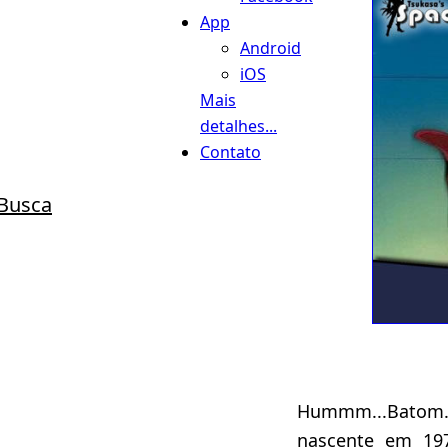
App
Android
iOS
Mais
detalhes...
Contato
Busca
Hummm...Batom...
nascente em 19