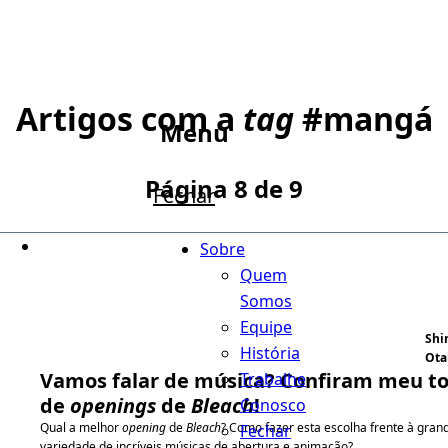
Artigos com a
tag
#
mangá
Menu
Página 8 de 9
Fechar
Sobre
Quem
Somos
Equipe
Shi
História
Ota
Vamos falar de música? Confiram meu to
Trabalhe
de
openings
de
Bleach
!
Conosco
Qual a melhor
opening
de
Bleach
? Como fazer esta escolha frente à gran
Fechar
variedade de incríveis músicas de abertura e animação?