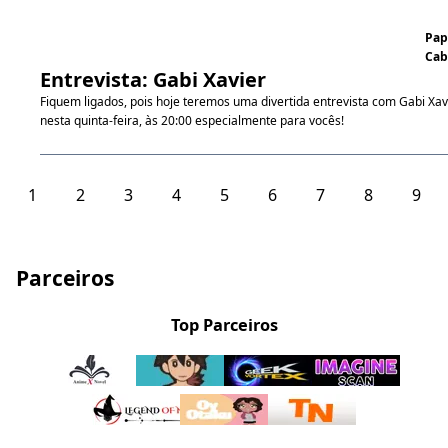
Pap
Cab
Entrevista: Gabi Xavier
Fiquem ligados, pois hoje teremos uma divertida entrevista com Gabi Xav
nesta quinta-feira, às 20:00 especialmente para vocês!
1
2
3
4
5
6
7
8
9
Parceiros
Top Parceiros