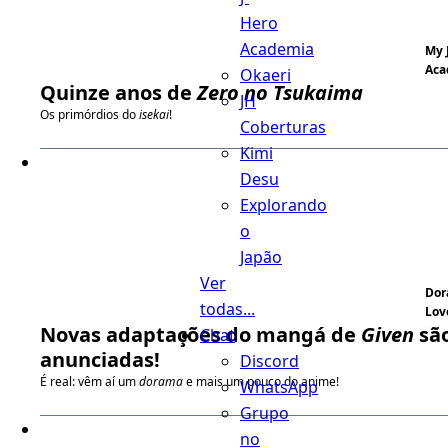
Hero
Academia
My 
Aca
Okaeri
Quinze anos de
Zero no Tsukaima
JH
Os primórdios do
isekai
!
Coberturas
Kimi
Desu
Explorando
o
Japão
Ver
Do
todas...
Lov
Novas adaptações do mangá de
Given
sã
Chat
anunciadas!
Discord
É real: vêm aí um
dorama
e mais um pouco do anime!
WhatsApp
Grupo
no