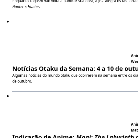
Enquanto Togashi não volta a publicar sua obra, a JBC alegra os fãs "órfã
Hunter × Hunter
.
An
We
Notícias Otaku da Semana: 4 a 10 de out
Algumas notícias do mundo otaku que ocorrerem na semana entre os dia
de outubro.
An
Ma
Indicação de Anime:
Magi: The Labyrinth 