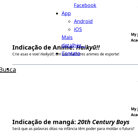
Facebook
App
Android
iOS
My 
Mais
Aca
detalhes...
Indicação de Anime:
Haikyū!!
Contato
Crie asas e voe!
Haikyū!!
, um dos melhores animes de esporte!
Busca
My 
Aca
Indicação de mangá:
20th Century Boys
Será que as palavras ditas na infância têm poder para moldar o futuro?