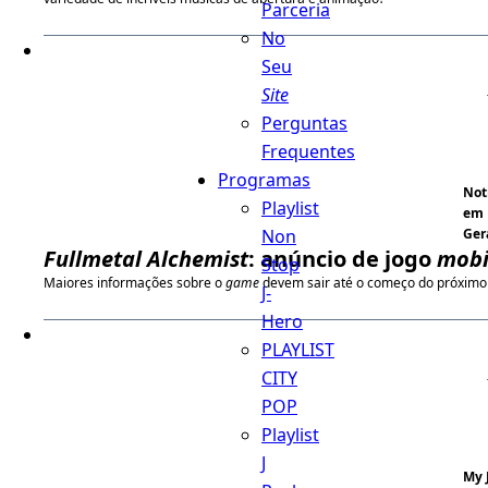
Parceria
No
Seu
Site
Perguntas
Frequentes
Programas
Not
Playlist
em
Non
Ger
Fullmetal Alchemist
: anúncio de jogo
mobi
Stop
Maiores informações sobre o
game
devem sair até o começo do próximo
J-
Hero
PLAYLIST
CITY
POP
Playlist
J
My 