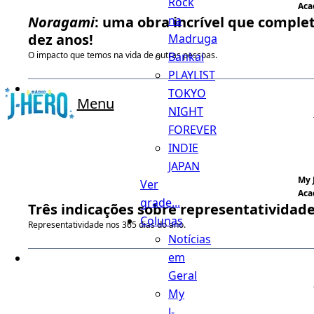
Rock
Aca
na
Noragami
: uma obra incrível que comple
dez anos!
Madruga
Bankai
O impacto que temos na vida de outras pessoas.
PLAYLIST
TOKYO
Menu
NIGHT
FOREVER
INDIE
JAPAN
My 
Ver
Aca
grade...
Três indicações sobre representatividad
Colunas
Representatividade nos 365 dias do ano.
Notícias
em
Geral
My
J-