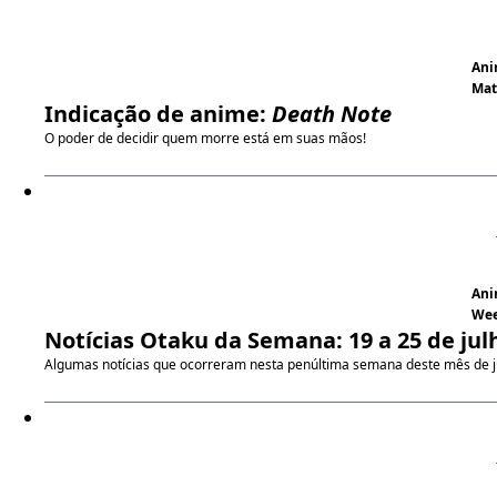
An
Ma
Indicação de anime:
Death Note
O poder de decidir quem morre está em suas mãos!
An
We
Notícias Otaku da Semana: 19 a 25 de jul
Algumas notícias que ocorreram nesta penúltima semana deste mês de j