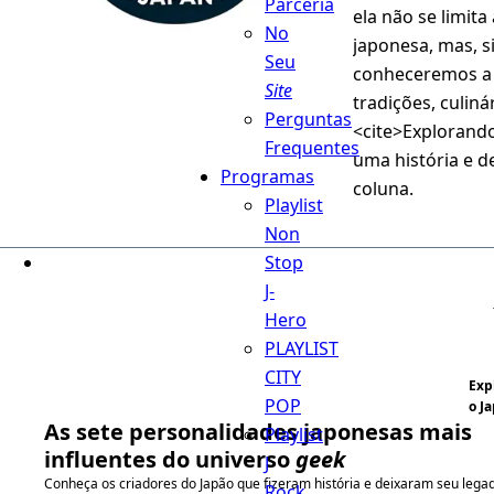
Parceria
ela não se limit
No
japonesa, mas, s
Seu
conheceremos a h
Site
tradições, culiná
Perguntas
<cite>Explorando
Frequentes
uma história e d
Programas
coluna.
Playlist
Non
Stop
J-
Hero
PLAYLIST
CITY
Exp
POP
o J
As sete personalidades japonesas mais
Playlist
influentes do universo
geek
J
Conheça os criadores do Japão que fizeram história e deixaram seu lega
Rock