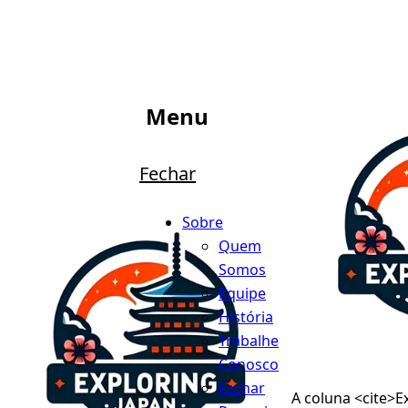
Menu
Fechar
Sobre
Quem
Somos
Equipe
História
Trabalhe
Conosco
Fechar
A coluna <cite>E