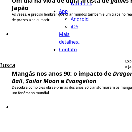
Um dia na vida de uma artista de
games
Facebook
Japão
App
Às vezes, é preciso lembrar que criar mundos também é um trabalho rea
Android
de prazos a se cumprir.
iOS
Mais
detalhes...
Contato
Exp
Busca
o J
Mangás nos anos 90: o impacto de
Drago
Ball
,
Sailor Moon
e
Evangelion
Descubra como três obras-primas dos anos 90 transformaram os mang
um fenômeno mundial.