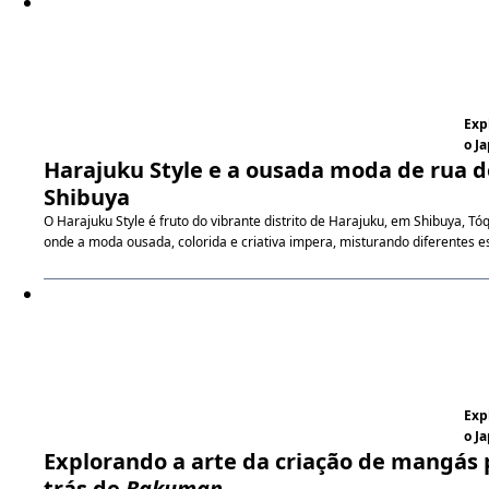
Exp
o J
Harajuku Style e a ousada moda de rua d
Shibuya
O Harajuku Style é fruto do vibrante distrito de Harajuku, em Shibuya, Tóq
onde a moda ousada, colorida e criativa impera, misturando diferentes es
Exp
o J
Explorando a arte da criação de mangás 
trás de
Bakuman