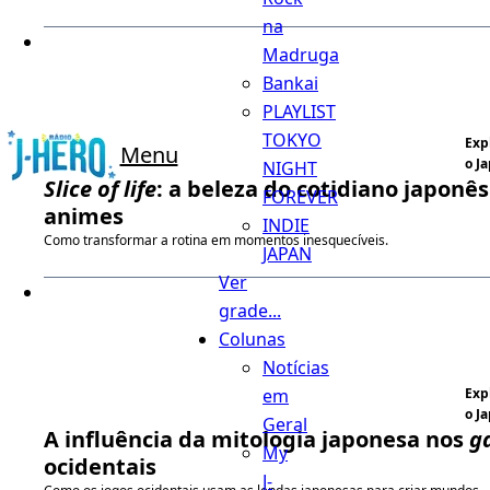
na
Madruga
Bankai
PLAYLIST
TOKYO
Exp
Menu
o J
NIGHT
Slice of life
: a beleza do cotidiano japonês
FOREVER
animes
INDIE
Como transformar a rotina em momentos inesquecíveis.
JAPAN
Ver
grade...
Colunas
Notícias
em
Exp
o J
Geral
A influência da mitologia japonesa nos
g
My
ocidentais
J-