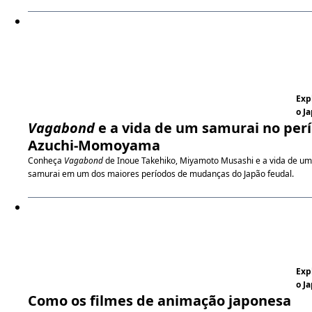
Exp
o J
Vagabond
e a vida de um samurai no per
Azuchi-Momoyama
Conheça
Vagabond
de Inoue Takehiko, Miyamoto Musashi e a vida de um
samurai em um dos maiores períodos de mudanças do Japão feudal.
Exp
o J
Como os filmes de animação japonesa