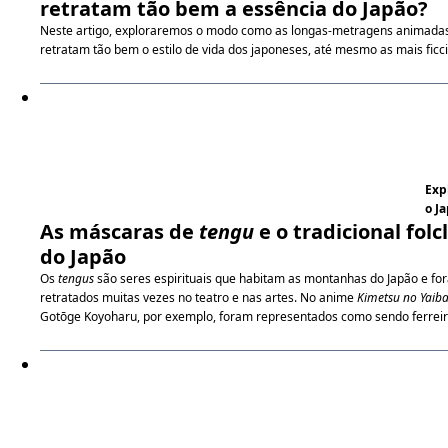
retratam tão bem a essência do Japão?
Neste artigo, exploraremos o modo como as longas-metragens animadas
retratam tão bem o estilo de vida dos japoneses, até mesmo as mais ficci
Exp
o J
As máscaras de
tengu
e o tradicional folc
do Japão
Os
tengus
são seres espirituais que habitam as montanhas do Japão e fo
retratados muitas vezes no teatro e nas artes. No anime
Kimetsu no Yaib
Gotōge Koyoharu, por exemplo, foram representados como sendo ferreir