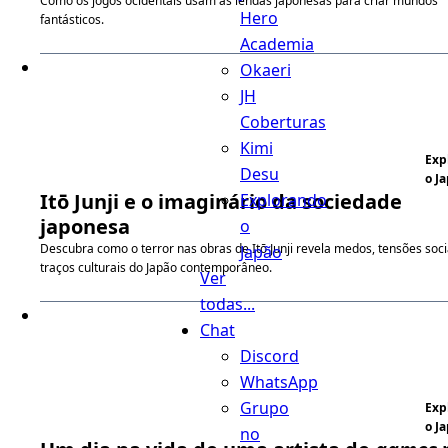
Como os jogos ocidentais usam as lendas japonesas para criar mundos
Hero
fantásticos.
Academia
Okaeri
JH
Coberturas
Kimi
Exp
Desu
o J
Itō Junji e o imaginário da sociedade
Explorando
japonesa
o
Descubra como o terror nas obras de Itō Junji revela medos, tensões soci
Japão
traços culturais do Japão contemporâneo.
Ver
todas...
Chat
Discord
WhatsApp
Grupo
Exp
o J
no