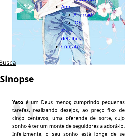
App
Android
iOS
Mais
detalhes...
Contato
Busca
Sinopse
Yato
é um Deus menor, cumprindo pequenas
tarefas, realizando desejos, ao preço fixo de
cinco centavos, uma oferenda de sorte, cujo
sonho é ter um monte de seguidores a adorá-lo.
Infelizmente, o seu sonho está longe de se