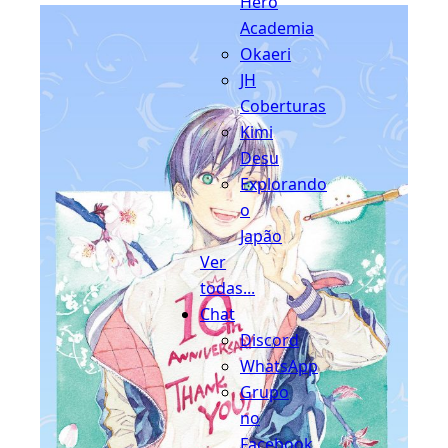
Hero
Academia
Okaeri
JH
Coberturas
Kimi
Desu
Explorando
o
Japão
Ver
todas...
Chat
Discord
WhatsApp
Grupo
no
Facebook