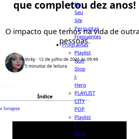
que completou dez anos!
No
Seu
Site
Perguntas
O impacto que temos na vida de outr
Frequentes
pessoas.
Programas
Playlist
Vicky
· 12 de julho de 2021 às 09:49
Non
5 minutos de leitura
Stop
J-
Índice
Hero
PLAYLIST
Índice
CITY
Sinopse
POP
Playlist
J
Rock