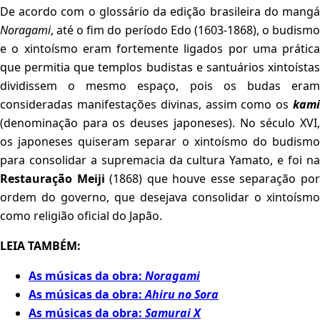
De acordo com o glossário da edição brasileira do mangá
Noragami
, até o fim do período Edo (1603-1868), o budismo
e o xintoísmo eram fortemente ligados por uma prática
que permitia que templos budistas e santuários xintoístas
dividissem o mesmo espaço, pois os budas eram
consideradas manifestações divinas, assim como os
kami
(denominação para os deuses japoneses). No século XVI,
os japoneses quiseram separar o xintoísmo do budismo
para consolidar a supremacia da cultura Yamato, e foi na
Restauração Meiji
(1868) que houve esse separação po
ordem do governo, que desejava consolidar o xintoísmo
como religião oficial do Japão.
LEIA TAMBÉM:
As músicas da obra:
Noragami
As músicas da obra:
Ahiru no Sora
As músicas da obra:
Samurai X