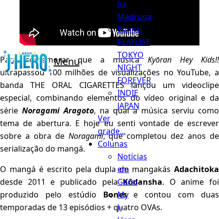
na
Madruga
Bankai
PLAYLIST
TOKYO
Para comemorar que a música
Kyōran Hey Kids!!
Menu
NIGHT
ultrapassou 100 milhões de visualizações no YouTube, a
FOREVER
banda THE ORAL CIGARETTES lançou um videoclipe
INDIE
especial, combinando elementos do vídeo original e da
JAPAN
série
Noragami Aragoto
, na qual a música serviu como
Ver
tema de abertura. E hoje eu senti vontade de escrever
grade...
sobre a obra de
Noragami
, que completou dez anos d
Colunas
serialização do mangá.
Notícias
em
O mangá é escrito pela dupla de mangakás
Adachitoka
Geral
desde 2011 e publicado pela
Kōdansha
. O anime foi
My
produzido pelo estúdio
Bones
e contou com dua
J-
temporadas de 13 episódios + quatro OVAs.