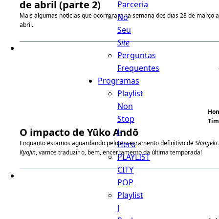
de abril (parte 2)
Parceria
Mais algumas notícias que ocorreram na semana dos dias 28 de março a
No
abril.
Seu
Site
Perguntas
Frequentes
Programas
Playlist
Non
Hon
Stop
Tim
O impacto de Yūko Andō
J-
Hero
Enquanto estamos aguardando pelo encerramento definitivo de
Shingeki
Kyojin
, vamos traduzir o, bem, encerramento da última temporada!
PLAYLIST
CITY
POP
Playlist
J