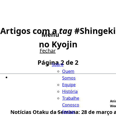
Artigos com a
tag
#
Shingeki
Menu
no Kyojin
Fechar
Página 2 de 2
Sobre
Quem
Somos
Equipe
História
Trabalhe
An
Conosco
We
Notícias Otaku da Semana: 28 de março a
Fechar