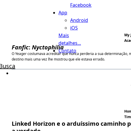
Facebook
App
Android
iOS
Mais
My 
Aca
detalhes...
Fanfic
:
Nyctophilia
Contato
O Yeager costumava acreditar que nunca perderia a sua determinação, 
destino mais uma vez lhe mostrou que ele estava errado.
Busca
Hon
Tim
Linked Horizon e o arduíssimo caminho 
a verdade