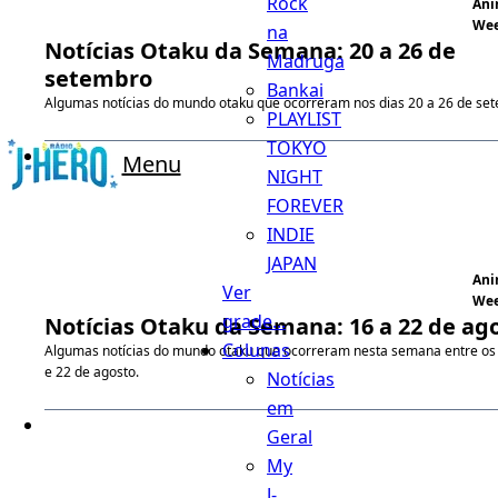
Rock
An
We
na
Notícias Otaku da Semana: 20 a 26 de
Madruga
setembro
Bankai
Algumas notícias do mundo otaku que ocorreram nos dias 20 a 26 de se
PLAYLIST
TOKYO
Menu
NIGHT
FOREVER
INDIE
JAPAN
An
Ver
We
grade...
Notícias Otaku da Semana: 16 a 22 de ag
Colunas
Algumas notícias do mundo otaku que ocorreram nesta semana entre os 
e 22 de agosto.
Notícias
em
Geral
My
J-