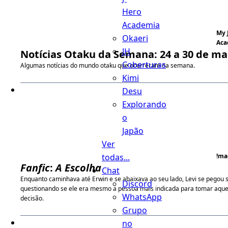
Hero
Academia
My 
Okaeri
Aca
JH
Notícias Otaku da Semana: 24 a 30 de ma
Coberturas
Algumas notícias do mundo otaku que ocorreram na semana.
Kimi
Desu
Explorando
o
Japão
Ver
todas...
!ma
Fanfic
:
A Escolha
Chat
Enquanto caminhava até Erwin e se abaixava ao seu lado, Levi se pegou 
Discord
questionando se ele era mesmo a pessoa mais indicada para tomar aque
WhatsApp
decisão.
Grupo
no