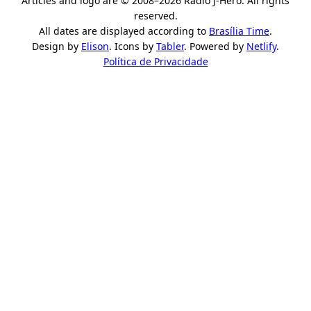
Articles and logo are © 2008–2026 Rádio J-Hero. All rights
reserved.
All dates are displayed according to
Brasília Time
.
Design by
Elison
. Icons by
Tabler
. Powered by
Netlify
.
Política de Privacidade