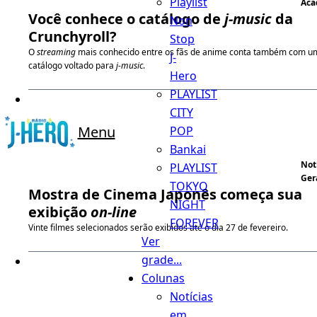
Playlist
Aca
Você conhece o catálogo de
j-music
da
Non
Crunchyroll?
Stop
O
streaming
mais conhecido entre os fãs de anime conta também com u
J-
catálogo voltado para
j-music
.
Hero
PLAYLIST
CITY
Menu
POP
Bankai
Not
PLAYLIST
Ger
TOKYO
Mostra de Cinema Japonês começa sua
NIGHT
exibição
on-line
FOREVER
Vinte filmes selecionados serão exibidos até o dia 27 de fevereiro.
Ver
grade...
Colunas
Notícias
em