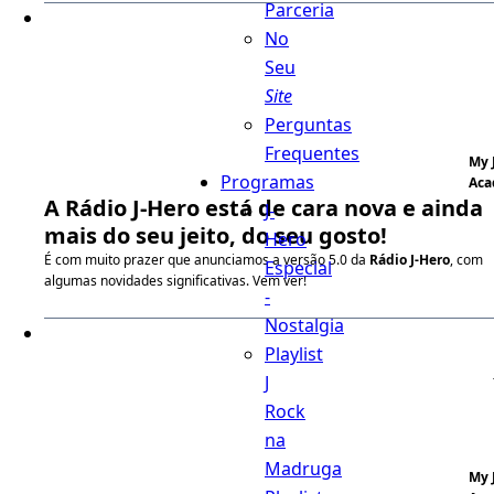
Parceria
No
Seu
Site
Perguntas
Frequentes
My 
Programas
Aca
A
Rádio J-Hero
está de cara nova e ainda
J-
mais do seu jeito, do seu gosto!
Hero
É com muito prazer que anunciamos a versão 5.0 da
Rádio J-Hero
, com
Especial
algumas novidades significativas. Vem ver!
-
Nostalgia
Playlist
J
Rock
na
Madruga
My 