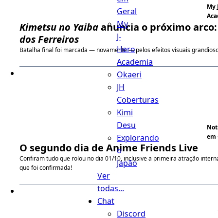
My 
Geral
Aca
My
Kimetsu no Yaiba
anuncia o próximo arco
J-
dos Ferreiros
Hero
Batalha final foi marcada — novamente — pelos efeitos visuais grandioso
Academia
Okaeri
JH
Coberturas
Kimi
Desu
Not
Explorando
em 
O segundo dia de Anime Friends Live
o
Confiram tudo que rolou no dia 01/10, inclusive a primeira atração intern
Japão
que foi confirmada!
Ver
todas...
Chat
Discord