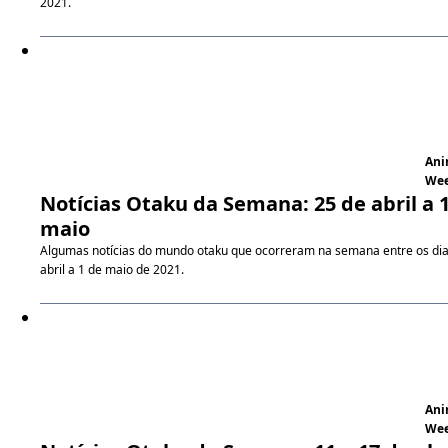
2021.
An
We
Notícias Otaku da Semana: 25 de abril a 
maio
Algumas notícias do mundo otaku que ocorreram na semana entre os dia
abril a 1 de maio de 2021.
An
We