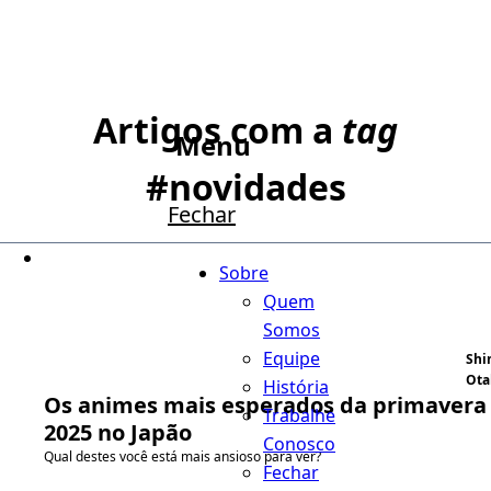
Artigos com a
tag
Menu
#
novidades
Fechar
Sobre
Quem
Somos
Equipe
Shi
Ota
História
Os animes mais esperados da primavera
Trabalhe
2025 no Japão
Conosco
Qual destes você está mais ansioso para ver?
Fechar