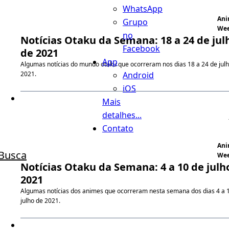
WhatsApp
An
Grupo
We
no
Notícias Otaku da Semana: 18 a 24 de jul
Facebook
de 2021
App
Algumas notícias do mundo otaku que ocorreram nos dias 18 a 24 de jul
Android
2021.
iOS
Mais
detalhes...
Contato
An
Busca
We
Notícias Otaku da Semana: 4 a 10 de julh
2021
Algumas notícias dos animes que ocorreram nesta semana dos dias 4 a 
julho de 2021.