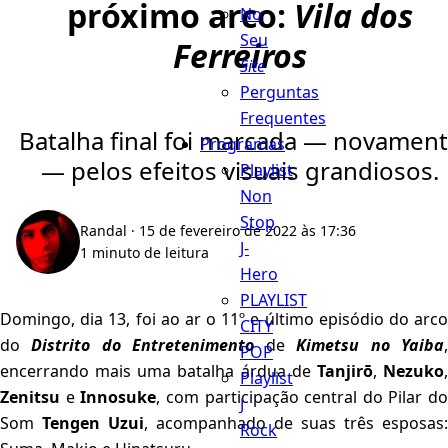
próximo arco:
Vila dos
No
Seu
Ferreiros
Site
Perguntas
Frequentes
Batalha final foi marcada — novamen
Programas
— pelos efeitos visuais grandiosos.
Playlist
Non
Stop
Randal
· 15 de fevereiro de 2022 às 17:36
J-
1 minuto de leitura
Hero
PLAYLIST
Domingo, dia 13, foi ao ar o 11º e último episódio do arco
CITY
do
Distrito do Entretenimento
de
Kimetsu no Yaiba
POP
encerrando mais uma batalha árdua de
Tanjirō
,
Nezuko
Playlist
Zenitsu
e
Innosuke
, com participação central do Pilar do
J
Som
Tengen Uzui
, acompanhado de suas três esposas:
Rock