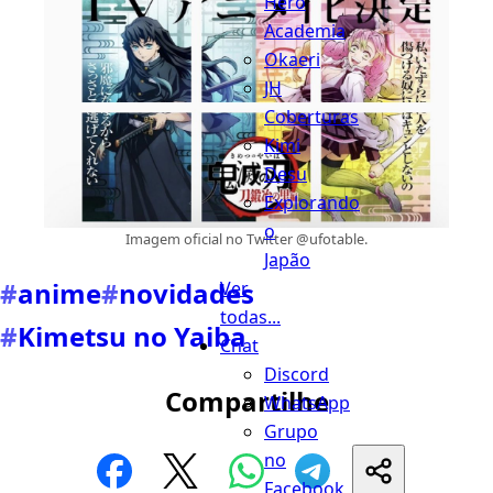
Hero
Academia
Okaeri
JH
Coberturas
Kimi
Desu
Explorando
o
Imagem oficial no Twitter @ufotable.
Japão
#
anime
#
novidades
Ver
todas...
#
Kimetsu no Yaiba
Chat
Discord
Compartilhe
WhatsApp
Grupo
no
Facebook