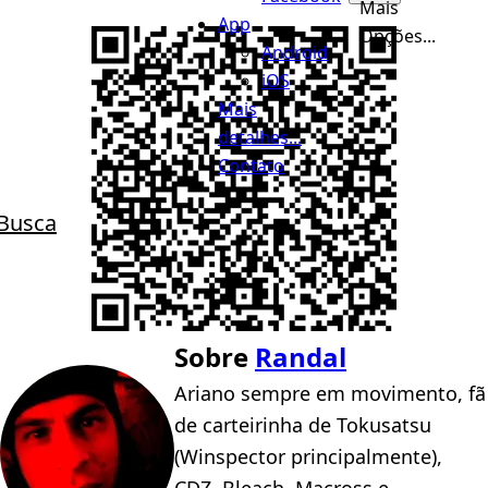
Mais
App
Opções...
Android
iOS
Mais
detalhes...
Contato
Busca
Sobre
Randal
Ariano sempre em movimento, fã
de carteirinha de Tokusatsu
(Winspector principalmente),