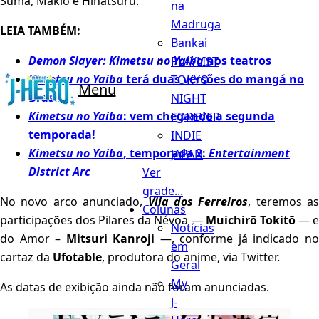
Suma, Makio e Hinatsuru.
na
Madruga
LEIA TAMBÉM:
Bankai
Demon Slayer: Kimetsu no Yaiba
nos teatros
PLAYLIST
Kimetsu no Yaiba
terá duas versões do mangá no
TOKYO
Menu
Brasil
NIGHT
Kimetsu no Yaiba
: vem chegando a segunda
FOREVER
temporada!
INDIE
Kimetsu no Yaiba
, temporada 2:
Entertainment
JAPAN
District Arc
Ver
grade...
No novo arco anunciado,
Vila dos Ferreiros
, teremos as
Colunas
participações dos Pilares da Névoa —
Muichirō Tokitō
— 
Notícias
do Amor –
Mitsuri Kanroji
—, conforme já indicado n
em
cartaz da
Ufotable
, produtora do anime, via Twitter.
Geral
My
As datas de exibição ainda não foram anunciadas.
J-