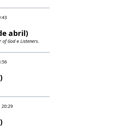
9:43
e abril)
r of God
e
Listeners
.
8:56
)
 20:29
)