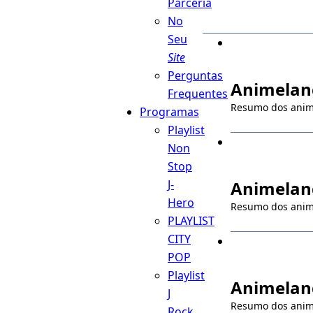
Parceria
No
Seu
Site
Perguntas
Animeland
Frequentes
Resumo dos ani
Programas
Playlist
Non
Stop
J-
Animeland
Hero
Resumo dos ani
PLAYLIST
CITY
POP
Playlist
Animeland
J
Resumo dos ani
Rock