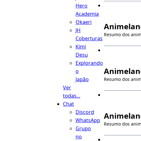
Hero
Academia
Okaeri
Animeland
JH
Resumo dos ani
Coberturas
Kimi
Desu
Explorando
Animeland
o
Japão
Resumo dos ani
Ver
todas...
Chat
Discord
Animeland
WhatsApp
Resumo dos ani
Grupo
no