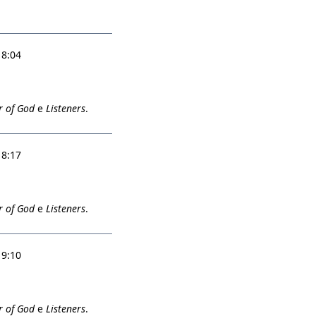
18:04
r of God
e
Listeners
.
18:17
r of God
e
Listeners
.
19:10
r of God
e
Listeners
.