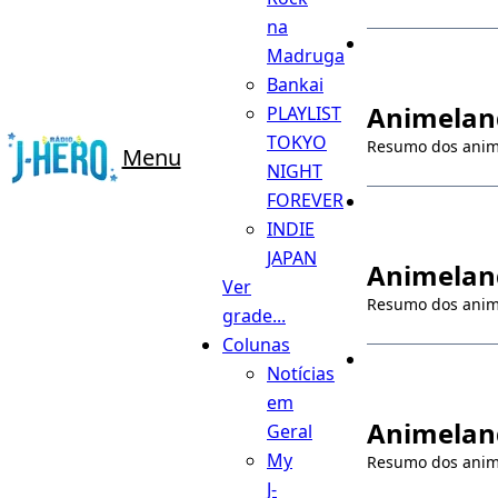
na
Madruga
Bankai
Animeland
PLAYLIST
TOKYO
Resumo dos ani
Menu
NIGHT
FOREVER
INDIE
JAPAN
Animeland
Ver
Resumo dos ani
grade...
Colunas
Notícias
em
Animeland
Geral
My
Resumo dos ani
J-