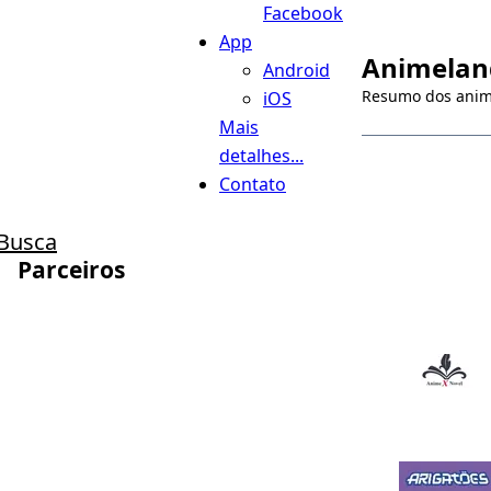
Facebook
App
Animeland
Android
Resumo dos ani
iOS
Mais
detalhes...
Contato
Busca
Parceiros