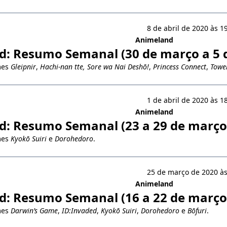
8 de abril de 2020 às 1
Animeland
: Resumo Semanal (30 de março a 5 d
mes
Gleipnir
,
Hachi-nan tte, Sore wa Nai Deshō!
,
Princess Connect
,
Towe
1 de abril de 2020 às 1
Animeland
: Resumo Semanal (23 a 29 de março
mes
Kyokō Suiri
e
Dorohedoro
.
25 de março de 2020 às
Animeland
: Resumo Semanal (16 a 22 de março
mes
Darwin’s Game
,
ID:Invaded
,
Kyokō Suiri
,
Dorohedoro
e
Bōfuri
.