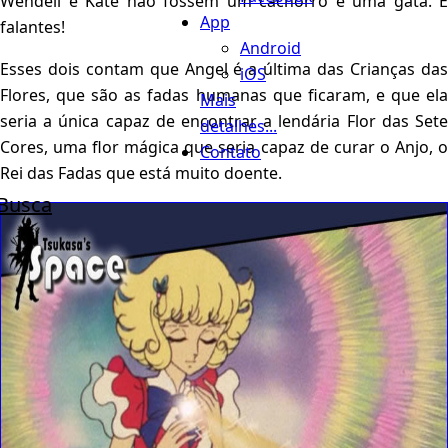
Wendell e Kate não fossem um cachorro e uma gata. E
App
falantes!
Android
Esses dois contam que Angel é a última das Crianças das
iOS
Flores, que são as fadas humanas que ficaram, e que ela
Mais
seria a única capaz de encontrar a lendária Flor das Sete
detalhes...
Cores, uma flor mágica que seria capaz de curar o Anjo, o
Contato
Rei das Fadas que está muito doente.
Busca