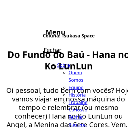
Menu
Coluna:
Tsukasa Space
Fechar
Do Fundo do Baú - Hana n
Ko LunLun
Sobre
Quem
Somos
Equipe
Oi pessoal, tudo bem com vocês? Hoj
História
vamos viajar em nossa máquina do
Trabalhe
tempo e relembrar (ou mesmo
Conosco
conhecer) Hana no Ko LunLun ou
Fechar
Angel, a Menina das Sete Cores. Vem..
Parceria