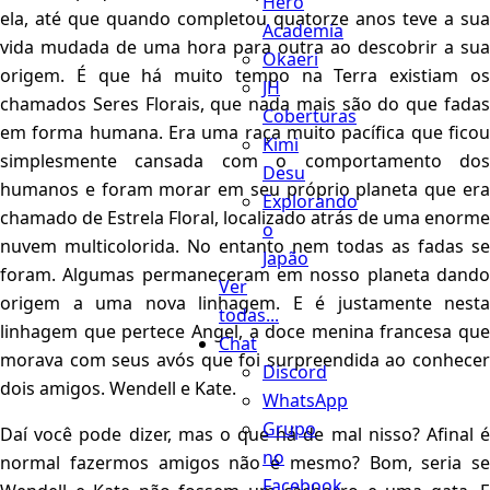
Hero
ela, até que quando completou quatorze anos teve a sua
Academia
vida mudada de uma hora para outra ao descobrir a sua
Okaeri
origem. É que há muito tempo na Terra existiam os
JH
chamados Seres Florais, que nada mais são do que fadas
Coberturas
em forma humana. Era uma raça muito pacífica que ficou
Kimi
simplesmente cansada com o comportamento dos
Desu
humanos e foram morar em seu próprio planeta que era
Explorando
chamado de Estrela Floral, localizado atrás de uma enorme
o
nuvem multicolorida. No entanto nem todas as fadas se
Japão
foram. Algumas permaneceram em nosso planeta dando
Ver
origem a uma nova linhagem. E é justamente nesta
todas...
linhagem que pertece Angel, a doce menina francesa que
Chat
morava com seus avós que foi surpreendida ao conhecer
Discord
dois amigos. Wendell e Kate.
WhatsApp
Grupo
Daí você pode dizer, mas o que há de mal nisso? Afinal é
no
normal fazermos amigos não é mesmo? Bom, seria se
Facebook