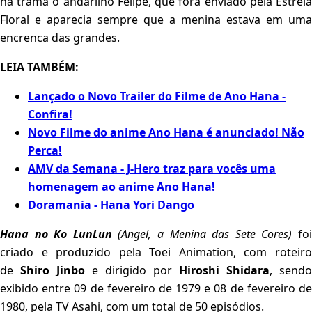
na trama o andarilho Felipe, que fora enviado pela Estrela
Floral e aparecia sempre que a menina estava em uma
encrenca das grandes.
LEIA TAMBÉM:
Lançado o Novo Trailer do Filme de Ano Hana -
Confira!
Novo Filme do anime Ano Hana é anunciado! Não
Perca!
AMV da Semana - J-Hero traz para vocês uma
homenagem ao anime Ano Hana!
Doramania - Hana Yori Dango
Hana no Ko LunLun
(Angel, a Menina das Sete Cores)
fo
criado e produzido pela Toei Animation, com roteiro
de
Shiro Jinbo
e dirigido por
Hiroshi Shidara
, sendo
exibido entre 09 de fevereiro de 1979 e 08 de fevereiro de
1980, pela TV Asahi, com um total de 50 episódios.