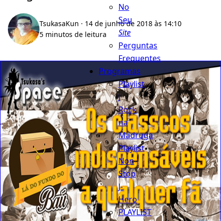
No
Seu
TsukasaKun
· 14 de junho de 2018 às 14:10
Site
5 minutos de leitura
Perguntas
Frequentes
Programas
Playlist
J
Rock
na
Madruga
Playlist
Non
Stop
J-
Hero
PLAYLIST