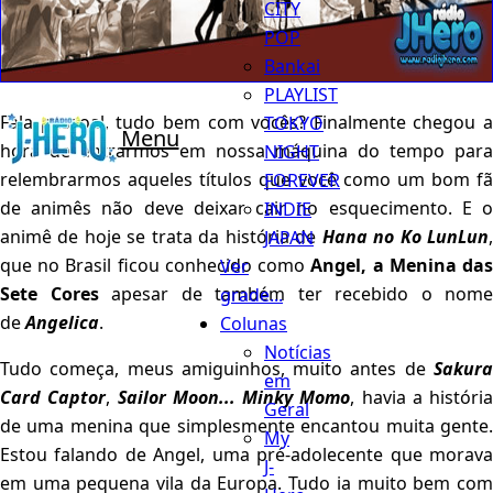
CITY
POP
Bankai
PLAYLIST
Fala pessoal, tudo bem com vocês? Finalmente chegou a
TOKYO
Menu
hora de entrarmos em nossa máquina do tempo para
NIGHT
relembrarmos aqueles títulos que você como um bom fã
FOREVER
de animês não deve deixar cair no esquecimento. E o
INDIE
animê de hoje se trata da história de
Hana no Ko LunLun
JAPAN
que no Brasil ficou conhecido como
Angel, a Menina da
Ver
Sete Cores
apesar de também ter recebido o nome
grade...
de
Angelica
.
Colunas
Notícias
Tudo começa, meus amiguinhos, muito antes de
Sakura
em
Card Captor
,
Sailor Moon... Minky Momo
, havia a história
Geral
de uma menina que simplesmente encantou muita gente.
My
Estou falando de Angel, uma pré-adolecente que morava
J-
em uma pequena vila da Europa. Tudo ia muito bem com