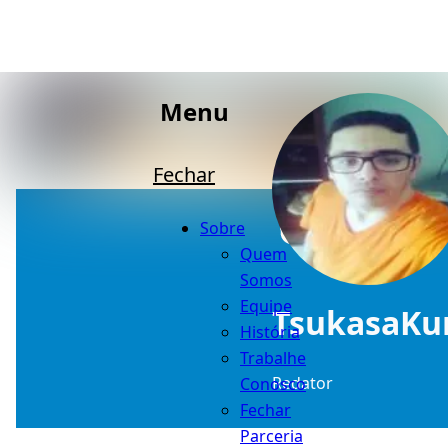
Menu
Fechar
Sobre
Quem
Somos
Equipe
TsukasaKu
História
Trabalhe
Redator
Conosco
Fechar
Parceria