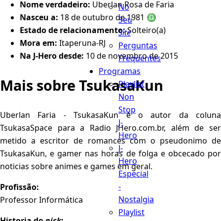
Nome verdadeiro:
Uberlan Rosa de Faria
No
Nasceu a:
18 de outubro de 1981 ♎️
Seu
Estado de relacionamento:
Solteiro(a)
Site
Mora em:
Itaperuna-RJ
Perguntas
Na J-Hero desde:
10 de novembro de 2015
Frequentes
Programas
Mais sobre TsukasaKun
Playlist
Non
Stop
Uberlan Faria - TsukasaKun é o autor da coluna
J-
TsukasaSpace para a Radio JHero.com.br, além de ser
Hero
metido a escritor de romances com o pseudonimo de
J-
TsukasaKun, e gamer nas horas de folga e obcecado por
Hero
noticias sobre animes e games em geral.
Especial
-
Profissão:
Nostalgia
Professor Informática
Playlist
Historia do
nick
: