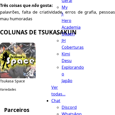
Geral
Três coisas que
não
gosta:
My
palavrões, falta de criatividade, erros de grafia, pessoas
J-
mau humoradas
Hero
Academia
COLUNAS DE TSUKASAKUN
Okaeri
JH
Coberturas
Kimi
Desu
Explorando
o
Japão
Tsukasa Space
Ver
Variedades
todas...
Chat
Discord
Parceiros
WhatsApp