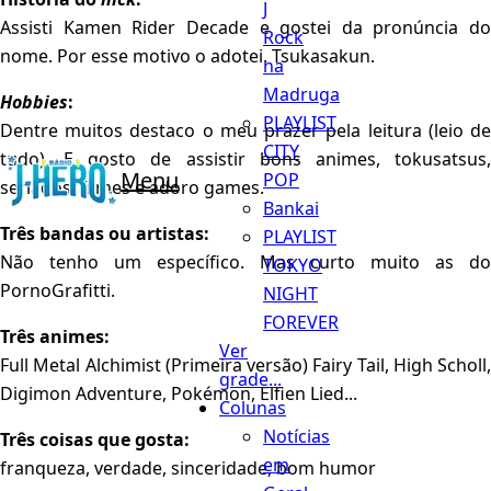
J
Assisti Kamen Rider Decade e gostei da pronúncia do
Rock
nome. Por esse motivo o adotei. Tsukasakun.
na
Madruga
Hobbies
:
PLAYLIST
Dentre muitos destaco o meu prazer pela leitura (leio de
CITY
tudo). E gosto de assistir bons animes, tokusatsus,
Menu
POP
seriados, filmes e adoro games.
Bankai
Três bandas ou artistas:
PLAYLIST
Não tenho um específico. Mas curto muito as do
TOKYO
PornoGrafitti.
NIGHT
FOREVER
Três animes:
Ver
Full Metal Alchimist (Primeira versão) Fairy Tail, High Scholl,
grade...
Digimon Adventure, Pokémon, Elfien Lied...
Colunas
Notícias
Três coisas que gosta:
em
franqueza, verdade, sinceridade, bom humor