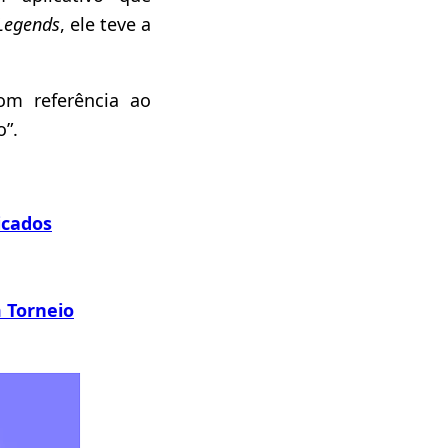
Legends
, ele teve a
om referência ao
o”.
icados
 Torneio