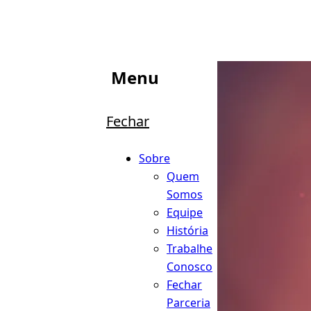
Menu
Fechar
Sobre
Quem
Somos
Equipe
História
Trabalhe
Conosco
Fechar
Parceria