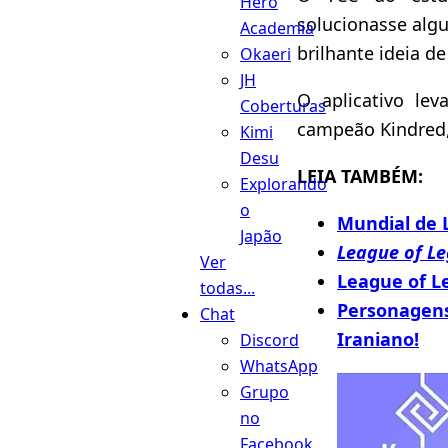
Hero
solucionasse alg
Academia
brilhante ideia de
Okaeri
JH
O aplicativo l
Coberturas
campeão Kindred,
Kimi
Desu
LEIA TAMBÉM:
Explorando
o
Mundial de 
Japão
League of L
Ver
League of L
todas...
Personagens
Chat
Iraniano!
Discord
WhatsApp
Grupo
no
Facebook