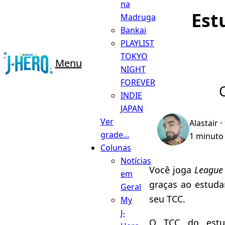
na
Est
Madruga
Bankai
PLAYLIST
TOKYO
Menu
NIGHT
FOREVER
INDIE
JAPAN
Ver
Alastair
·
grade...
1 minuto 
Colunas
Notícias
Você joga
League
em
graças ao estudan
Geral
seu TCC.
My
J-
O TCC do estud