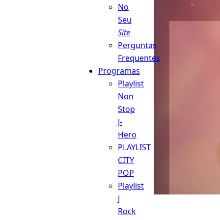
No
Seu
Site
Perguntas
Frequentes
Programas
Playlist
Non
Stop
J-
Hero
PLAYLIST
CITY
POP
Playlist
J
Rock