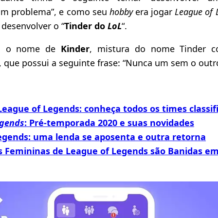
um problema”, e como seu
hobby
era jogar
League of 
 desenvolver o “
Tinder do
LoL
“.
eva o nome de
Kinder
, mistura do nome Tinder c
 que possui a seguinte frase: “Nunca um sem o outr
League of Legends: conheça todos os times classif
egends
: Pré-temporada 2020 e suas novidades
egends: uma lenda se aposenta e outra retorna
 Femininas de League of Legends são Banidas em