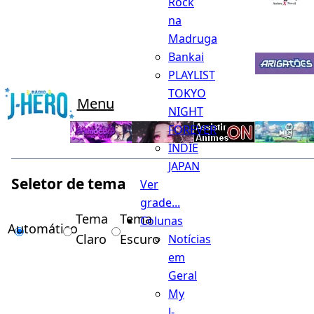
Rock
na
Madruga
Bankai
PLAYLIST
TOKYO
Menu
NIGHT
FOREVER
INDIE
JAPAN
Seletor de tema
Ver
grade...
Tema
Tema
Colunas
Automático
Claro
Escuro
Notícias
em
Geral
My
J-