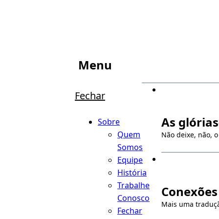
Menu
Fechar
As glória
Sobre
Quem
Não deixe, não, 
Somos
Equipe
História
Trabalhe
Conexões 
Conosco
Mais uma traduçã
Fechar