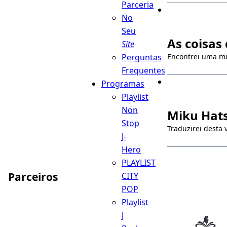
Parceria
No
Seu
As coisas
Site
Perguntas
Encontrei uma mús
Frequentes
Programas
Playlist
Non
Miku Hats
Stop
Traduzirei desta
J-
Hero
PLAYLIST
Parceiros
CITY
POP
Playlist
J