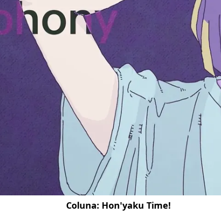
Coluna:
Hon'yaku Time!