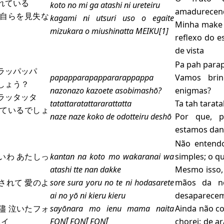
れている
koto no mi ga atashi ni ureteiru
amadurecen
自らを見失な
kagami ni utsuri uso o egaite
Minha make 
mizukara o miushinatta MEIKU[1]
reflexo do 
de vista
Pa pah para
ラッパッパ
papapparapappararappappa
Vamos brin
しょう？
nazonazo kazoete asobimashō?
enigmas?
ラッタッタ
tatattaratattararattatta
Ta tah tarata
ているでしょ
naze naze koko de odotteiru deshō
Por que, 
estamos dan
Não entend
いわ あたしっ
kantan na koto mo wakaranai wa
simples; o qu
atashi tte nan dakke
Mesmo isso,
されて 愛のよ
sore sura yoru no te ni hodasarete
mãos da no
ai no yō ni kieru kieru
desaparece
儘 泣いたフォ
sayōnara mo ienu mama naita
Ainda não co
ニイ
FONĪ FONĪ FONĪ
chorei: de a