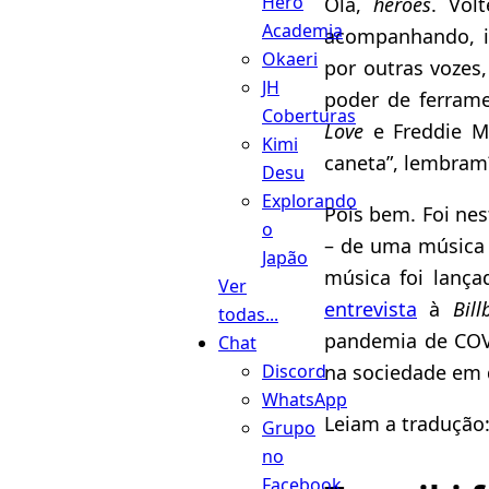
Hero
Olá,
heroes
. Vol
Academia
acompanhando, i
Okaeri
por outras vozes,
JH
poder de ferrame
Coberturas
Love
e Freddie M
Kimi
caneta”, lembram?
Desu
Explorando
Pois bem. Foi ne
o
– de uma música
Japão
música foi lanç
Ver
entrevista
à
Bil
todas...
pandemia de COVI
Chat
na sociedade em d
Discord
WhatsApp
Leiam a tradução
Grupo
no
Facebook