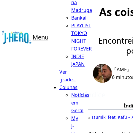
na
As coi
Madruga
Bankai
PLAYLIST
TOKYO
Menu
Encontre
NIGHT
p
FOREVER
INDIE
JAPAN
「AMF」
Ver
6 minutos
grade...
Colunas
Índice
Notícias
em
Índ
Geral
Tsumiki feat. Kafu –
My
J-