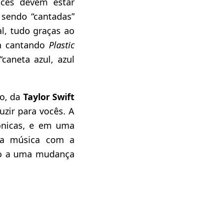
ocês devem estar
 sendo “cantadas”
al, tudo graças ao
on cantando
Plastic
caneta azul, azul
o, da
Taylor Swift
zir para vocês. A
pônicas, e em uma
 da música com a
ado a uma mudança