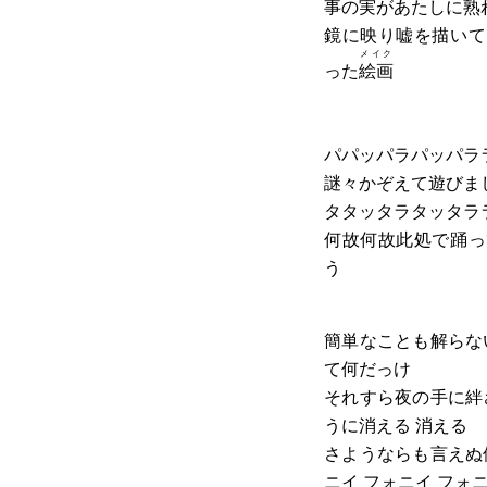
事の実があたしに熟
鏡に映り嘘を描いて
メイク
った
絵画
パパッパラパッパラ
謎々かぞえて遊びま
タタッタラタッタラ
何故何故此処で踊っ
う
簡単なことも解らな
て何だっけ
それすら夜の手に絆
うに消える 消える
さようならも言えぬ
ニイ フォニイ フォ