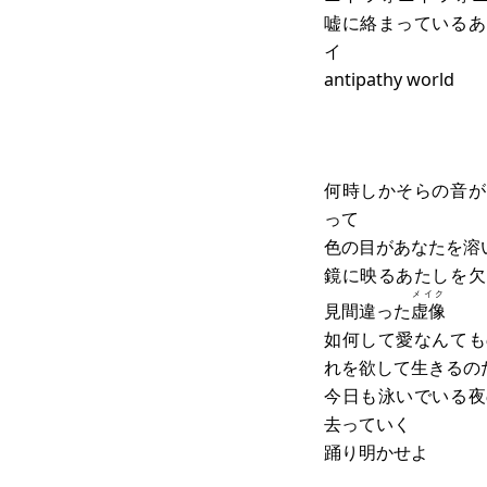
嘘に絡まっているあ
イ
antipathy world
何時しかそらの音が
って
色の目があなたを溶
鏡に映るあたしを欠
メイク
見間違った
虚像
如何して愛なんても
れを欲して生きるの
今日も泳いでいる夜
去っていく
踊り明かせよ