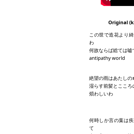
Original (
k
この世で造花より綺
わ
何故ならば総ては嘘
antipathy world
絶望の雨はあたしの
湿らす前髪とこころ
煩わしいわ
何時しか言の葉は疾
て