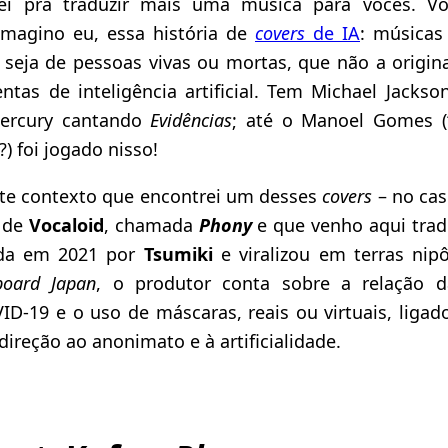
tei pra traduzir mais uma música para vocês. V
magino eu, essa história de
covers
de IA
: músicas
 seja de pessoas vivas ou mortas, que não a origin
ntas de inteligência artificial. Tem Michael Jacks
ercury cantando
Evidências
; até o Manoel Gomes (“
) foi jogado nisso!
ste contexto que encontrei um desses
covers
– no cas
 de
Vocaloid
, chamada
Phony
e que venho aqui tradu
ada em 2021 por
Tsumiki
e viralizou em terras ni
lboard Japan
, o produtor conta sobre a relação
D-19 e o uso de máscaras, reais ou virtuais, lig
ireção ao anonimato e à artificialidade.
: