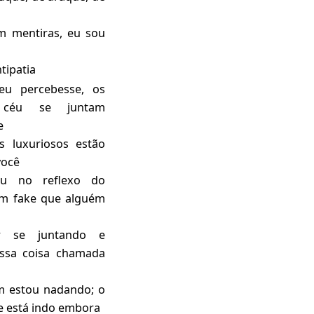
 mentiras, eu sou
tipatia
eu percebesse, os
céu se juntam
e
s luxuriosos estão
você
u no reflexo do
um fake que alguém
r se juntando e
ssa coisa chamada
 estou nadando; o
e está indo embora