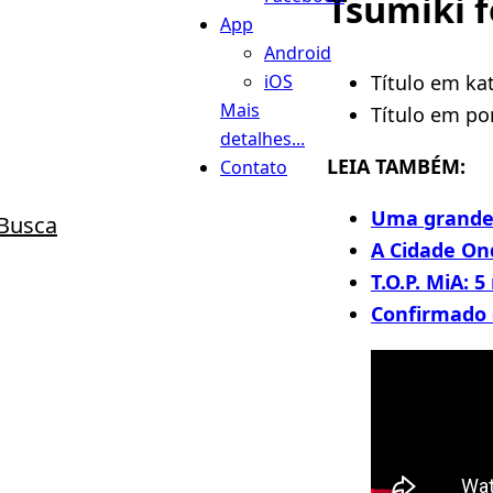
Tsumiki f
App
Android
Título em k
iOS
Mais
Título em po
detalhes...
LEIA TAMBÉM:
Contato
Uma grande 
Busca
A Cidade On
T.O.P. MiA: 
Confirmado 