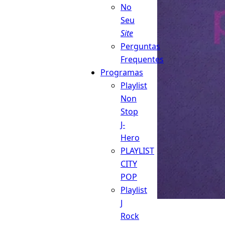
No
Seu
Site
Perguntas
Frequentes
Programas
Playlist
Non
Stop
J-
Hero
PLAYLIST
CITY
POP
Playlist
J
Rock