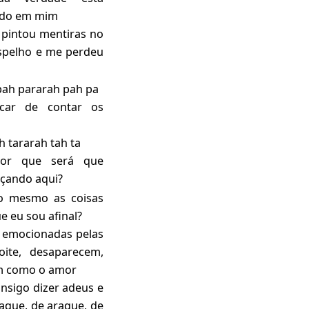
do em mim
pintou mentiras no
espelho e me perdeu
pah pararah pah pa
car de contar os
h tararah tah ta
por que será que
çando aqui?
o mesmo as coisas
e eu sou afinal?
 emocionadas pelas
ite, desaparecem,
m como o amor
nsigo dizer adeus e
raque, de araque, de