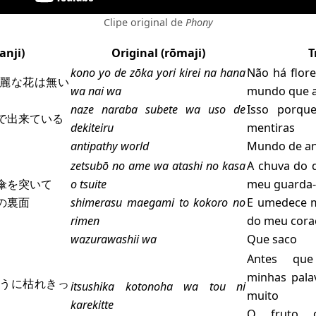
Clipe original de
Phony
anji
)
Original (
rōmaji
)
T
kono yo de zōka yori kirei na hana
Não há flore
麗な花は無い
wa nai wa
mundo que as
naze naraba subete wa uso de
Isso porqu
で出来ている
dekiteiru
mentiras
antipathy world
Mundo de an
zetsubō no ame wa atashi no kasa
A chuva do 
傘を突いて
o tsuite
meu guarda
の裏面
shimerasu maegami to kokoro no
E umedece m
rimen
do meu cora
wazurawashii wa
Que saco
Antes que
minhas pala
うに枯れきっ
itsushika kotonoha wa tou ni
muito
karekitte
O fruto d