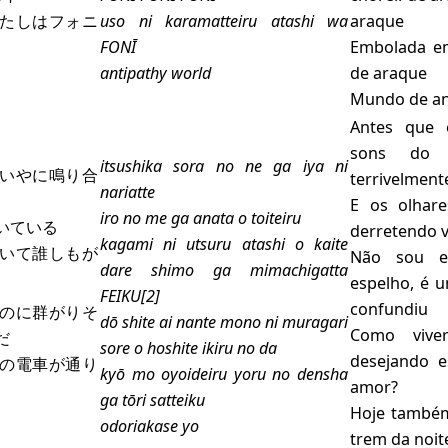
たしはフォニ
uso ni karamatteiru atashi wa
araque
FONĪ
Embolada em
antipathy world
de araque
Mundo de an
Antes que 
sons do 
itsushika sora no ne ga iya ni
いやに鳴り合
terrivelment
nariatte
E os olhare
iro no me ga anata o toiteiru
いている
derretendo 
kagami ni utsuru atashi o kaite
いて誰しもが
Não sou e
dare shimo ga mimachigatta
espelho, é 
FEIKU[2]
confundiu
のに群がりそ
dō shite ai nante mono ni muragari
Como vive
だ
sore o hoshite ikiru no da
desejando e
の電車が通り
kyō mo oyoideiru yoru no densha
amor?
ga tōri satteiku
Hoje também
odoriakase yo
trem da noit