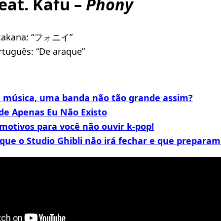
eat. Kafu –
Phony
atakana: “フォニイ”
rtuguês: “De araque”
música, uma banda não tão grande assim?
de Apenas Eu Não Existo
5 motivos para você não ouvir k-pop!
que o Studio Ghibli não irá fechar e que prepara