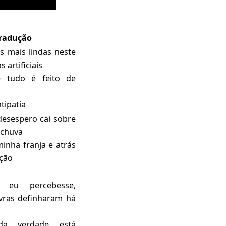
radução
s mais lindas neste
 artificiais
e tudo é feito de
tipatia
desespero cai sobre
-chuva
inha franja e atrás
ção
 eu percebesse,
vras definharam há
a verdade está