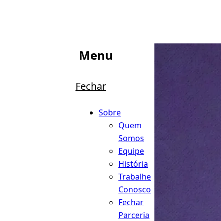
Menu
Fechar
Sobre
Quem
Somos
Equipe
História
Trabalhe
Conosco
Fechar
Parceria