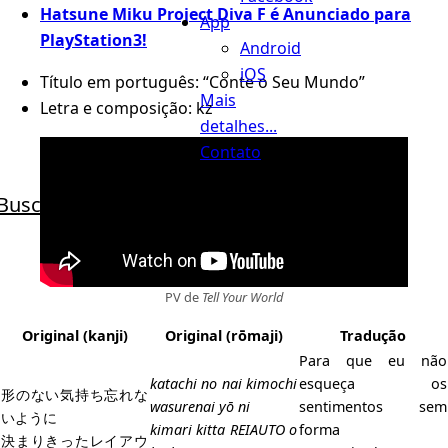
Hatsune Miku Project Diva F é Anunciado para
App
PlayStation3!
Android
iOS
Título em português: “Conte o Seu Mundo”
Mais
Letra e composição: kz
detalhes...
Contato
Busca
PV de
Tell Your World
Original (
kanji
)
Original (
rōmaji
)
Tradução
Para que eu não
katachi no nai kimochi
esqueça os
形のない気持ち忘れな
wasurenai yō ni
sentimentos sem
いように
kimari kitta REIAUTO o
forma
決まりきったレイアウ