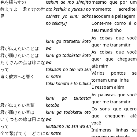
色を揺らすの
isshun de mo shinjita
mesmo que por um
教えてよ 君だけの世
oto keshiki o yurasu no
momento acreditei
界
oshiete yo kimi dake
sacodem a paisagem
no sekai[3]
Conte-me como é o
seu mundinho
As coisas que você
kimi ga tsutaetai koto
quer me transmitir
君が伝えたいことは
wa
As coisas que você
君が届けたいことは
kimi ga todoketai koto
quer que cheguem
たくさんの点は線にな
wa
até mim
って
takusan no ten wa sen
Vários pontos se
遠く彼方へと響く
ni natte
tornam uma linha
tōku kanata e to hibiku
E ressoam além
As palavras que você
kimi ga tsutaetai
quer me transmitir
君が伝えたい言葉
kotoba
Os sons que quero
君が届けたい音は
kimi ga todoketai oto
que cheguem até
いくつもの線は円にな
wa
você
って
ikutsumo no sen wa en
Inúmeras linhas se
全て繋げてく どこに
ni natte
tornam um círculo