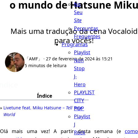
o mundo de Hatsune Mik
No
Seu
Site
Perguntas
Mais uma tradução da cena Vocaloid
Frequentes
para vocês!
Programas
Playlist
「AMF」
· 27 de fevereiro de 2024 às 15:21
Non
5 minutos de leitura
Stop
J-
Índice
Hero
PLAYLIST
Índice
CITY
Livetune feat. Miku Hatsune –
Tell Your
POP
World
Playlist
J
Olá mais uma vez! A partir desta semana (e
como
Rock