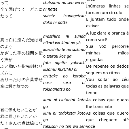
って
ikutsumo no sen wa en
Inúmeras linhas se
全て繋げてく どこに
ni natte
tornam um círculo
だって
subete tsunageteku
E juntam tudo onde
doko ni datte
estiver
A luz clara e branca é
masshiro ni sunda
真っ白に澄んだ光は君
como você
hikari wa kimi no yō
のよう
Sua voz percorre
kazashita te no sukima
かざした手の隙間を伝
minhas mãos
o tsutau koe ga
う声が
erguidas
futo ugoita yubisaki
ふと動いた指先刻むリ
De repente os dedos
kizamu RIZUMU ni
ズムに
seguem no ritmo
arittake no kotoba
ありったけの言葉乗せ
Vou soltar ao céu
nose sora ni
空に解き放つの
todas as palavras que
tokihanatsu no
tenho
kimi ni tsutaetai koto
As coisas que quero
ga
lhe transmitir
君に伝えたいことが
kimi ni todoketai koto
As coisas que quero
君に届けたいことが
ga
que cheguem até
たくさんの点は線にな
takusan no ten wa sen
você