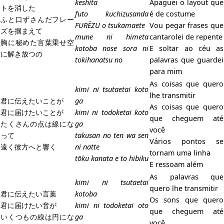
keshita
Apaguei o layout que
トを消した
futo kuchizusanda
é de costume
ふと口ずさんだフレー
FURĒZU o tsukamaete
Vou pegar frases que
ズを掴まえて
mune ni himeta
cantarolei de repente
胸に秘めた言葉乗せ空
kotoba nose sora ni
E soltar ao céu as
に解き放つの
tokihanatsu no
palavras que guardei
para mim
As coisas que quero
kimi ni tsutaetai koto
lhe transmitir
君に伝えたいことが
ga
As coisas que quero
君に届けたいことが
kimi ni todoketai koto
que cheguem até
たくさんの点は線にな
ga
você
って
takusan no ten wa sen
Vários pontos se
遠く彼方へと響く
ni natte
tornam uma linha
tōku kanata e to hibiku
E ressoam além
As palavras que
kimi ni tsutaetai
quero lhe transmitir
君に伝えたい言葉
kotoba
Os sons que quero
君に届けたい音が
kimi ni todoketai oto
que cheguem até
いくつもの線は円にな
ga
você