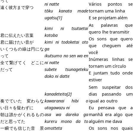
って
ni natte
Vários pontos se
遠く彼方まで穿つ
tōku kanata made
tornam uma linha
ugatsu[1]
E se projetam além
As palavras que
kimi ni tsutaetai
quero lhe transmitir
君に伝えたい言葉
kotoba
Os sons que quero
君に届けたい音が
kimi ni todoketai oto
que cheguem até
いくつもの線は円にな
ga
você
って
ikutsumo no sen wa en
Inúmeras linhas se
全て繋げてく どこに
ni natte
tornam um círculo
だって
subete tsunageteku
E juntam tudo onde
doko ni datte
estiver
Sem suspeitar dos
kanadeteita[2]
dias passando um
奏でていた 変わらな
kawaranai hibi o
igual ao outro
い日々を疑わずに
utagawazu ni
Eu pensava que a
朝は誰かがくれるもの
asa wa dareka ga
manhã era algo que
だと思ってた
kureru mono da to
alguém me dava
一瞬でも信じた音 景
omotteta
Os sons nos quais