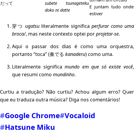
だって
subete tsunageteku
E juntam tudo onde
doko ni datte
estiver
穿つ
ugatsu
literalmente significa
perfurar como uma
broca/
, mas neste contexto optei por
projetar-se
.
Aqui o passar dos dias é como uma orquestra,
portanto “toca” (奏でる
kanaderu
) como uma.
Literalmente significa
mundo em que só existe você
que resumi como
mundinho
.
Curtiu a tradução? Não curtiu? Achou algum erro? Quer
que eu traduza outra música? Diga nos comentários!
#
Google Chrome
#
Vocaloid
#
Hatsune Miku