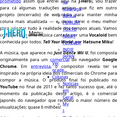
prometido
assim que entrei aqui na
J-Hero
), vou trazer
na
para cá algumas traduções antigas que fiz em outro
Madruga
projeto (encerrado) de web-rádio para manter minha
Bankai
coluna mais atualizada — e, claro, darei o meu melhor
PLAYLIST
para adaptar tudo à realidade dos tempos atuais. Vamos
TOKYO
Menu
começar com uma música cantada por uma
Vocaloid
bem
NIGHT
conhecida por todos:
Tell Your World
, por
Hatsune Miku
!
FOREVER
INDIE
A música, que aparece no
Just Dance Wii U
, foi compost
JAPAN
originalmente para um
comercial
do navegador
Google
Ver
Chrome
. Em
entrevista
, o compositor revela ter s
grade...
inspirado na própria ideia dos comerciais do Chrome para
Colunas
compor a música. O produto final foi publicado no
Notícias
YouTube
no final de 2011 e fez tanto sucesso que, até o
em
momento da publicação deste artigo, é o comercial
Geral
japonês do navegador que recebeu o maior número de
My
visualizações: quase 6 milhões!
J-