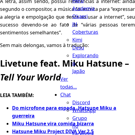
Hero
A letra, assim sendo, possui referências à internet: ainda
Academia
segundo o compositor, a música foi escrita para “expressar
Okaeri
a alegria e empolgação que sente ao usar a internet”, seu
JH
sucesso devendo-se ao fato de “várias pessoas terem
Coberturas
sentimentos semelhantes”.
Kimi
Sem mais delongas, vamos à tradução:
Desu
Explorando
Livetune feat. Miku Hatsune –
o
Japão
Tell Your World
Ver
todas...
Chat
LEIA TAMBÉM:
Discord
Do microfone para espada, Hatsune Miku a
WhatsApp
guerreira
Grupo
Miku Hatsune vira comida bizarra
no
Hatsune Miku Project DIVA Ver.2.5
Facebook