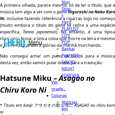
Non
À primeira olhada, parece mesmo, só de ler o título, que a
Stop
música tem algo a ver com o
game
Higurashi no Naku Koro
J-
Ni
, inclusive fazendo referência a cigarras logo no começo
Hero
(muito embora o título do
game
se refira a uma espécie
PLAYLIST
específica,
Tanna japonensis
). No entanto, é uma típic
CITY
música de fossa: a única coisa que morre na letra é mesmo
Menu
POP
o amor, comparado a glórias-da-manhã murchando.
Bankai
PLAYLIST
Não consegui achar um pano de fundo para a música
TOKYO
desta vez, então vamos pular direto para a tradução:
NIGHT
FOREVER
Hatsune Miku –
Asagao no
Ver
Chiru Koro Ni
grade...
Colunas
Notícias
* Título em
kanji
: アサガオの散る頃に
ASAGAO no chiru kor
em
ni