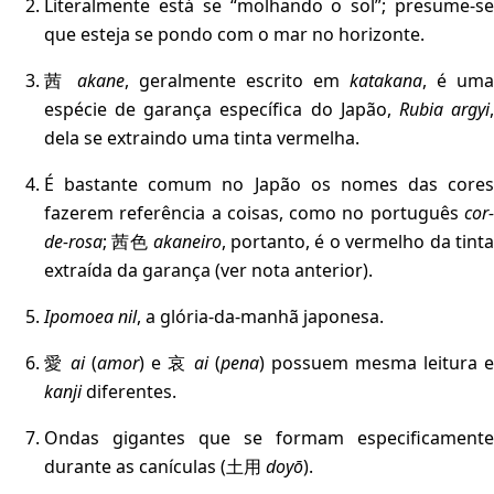
Literalmente está se “molhando o sol”; presume-se
que esteja se pondo com o mar no horizonte.
茜
akane
, geralmente escrito em
katakana
, é uma
espécie de garança específica do Japão,
Rubia argyi
dela se extraindo uma tinta vermelha.
É bastante comum no Japão os nomes das cores
fazerem referência a coisas, como no português
cor-
de-rosa
; 茜色
akaneiro
, portanto, é o vermelho da tint
extraída da garança (ver nota anterior).
Ipomoea nil
, a glória-da-manhã japonesa.
愛
ai
(
amor
) e 哀
ai
(
pena
) possuem mesma leitura e
kanji
diferentes.
Ondas gigantes que se formam especificamente
durante as canículas (土用
doyō
).