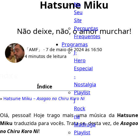
Hatsune Miku
No
Seu
Site
Perguntas
Não deixe, não, o amor murchar!
Frequentes
Programas
「AMF」
· 7 de maio de 2024 às 16:50
J-
4 minutos de leitura
Hero
Especial
Índice
-
Nostalgia
Índice
Playlist
Hatsune Miku –
Asagao no Chiru Koro Ni
J
Rock
Olá, pessoal! Hoje trago mais uma música da
Hatsune
na
Miku
traduzida para vocês. Trata-se, desta vez, de
Asagao
Madruga
no Chiru Koro Ni
!
Playlist