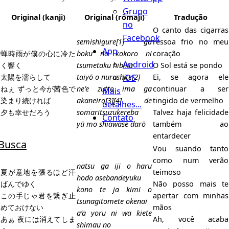
Grupo
Original (
kanji
)
Original (
rōmaji
)
Tradução
no
O canto das cigarras
Facebook
semishigure[1] ga
ressoa frio no meu
App
蝉時雨が僕の心に冷た
boku no kokoro ni
coração
Android
く響く
tsumetaku hibiku
O Sol está se pondo
iOS
太陽を濡らして
taiyō o nurashite[2]
Ei, se agora ele
ねぇ ずっと今が茜色で
ne’e zutto ima ga
continuar a ser
Mais
染まり続ければ
akaneiro[3][4] de
tingido de vermelho
detalhes...
夕も幸せだろう
somaritsuzukereba
Talvez haja felicidade
Contato
yū mo shiawase darō
também ao
entardecer
Busca
Vou suando tanto
como num verão
natsu ga iji o haru
夏が意地を張るほど汗
teimoso
hodo asebandeyuku
ばんでゆく
Não posso mais te
kono te ja kimi o
この手じゃ君を繋ぎ止
apertar com minhas
tsunagitomete okenai
めておけない
mãos
a’a yoru ni wa kiete
あぁ 夜には消えてしま
Ah, você acaba
shimau no