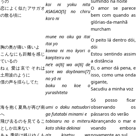
うの
sumindo na noite
koi ni yoku nita
恋によく似たアサガオ
O amor se parece
ASAGAO[5] no chiru
の散る頃に
bem com quando as
koro ni
glórias-da-manhã
murcham
mune no oku ga itai
O peito lá dentro dói,
itai yo
胸の奥が痛い 痛いよ
dói
konna ni mo kyori o
こんなにも距離を感じ
Estou sentindo assim
kanjiteiru no
ているの
a distância
ne’e ai[6] wa ai[6] de
ねぇ 愛は哀で それは
Ei, o amor dá pena, e
sore wa doyōnami[7]
土用波のように
isso, como uma onda
no yō ni
僕の声を揺らしてた
gigante,
boku no koe o
Sacudiu a minha voz
yurashiteta
Só posso ficar
海を抱く夏鳥が再び南
umi o daku natsudori
observando os
へ
ga futatabi minami e
pássaros do verão
飛び去るのを見てるこ
tobisaru no o miteru
Abrançando o mar e
としか出来ない
koto shika dekinai
voando embora
あぁ 季節は移りゆくも
a’a kisetsu wa
novamente ao sul