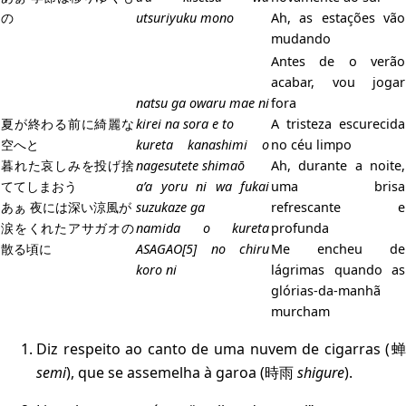
の
utsuriyuku mono
Ah, as estações vão
mudando
Antes de o verão
acabar, vou jogar
natsu ga owaru mae ni
fora
夏が終わる前に綺麗な
kirei na sora e to
A tristeza escurecida
空へと
kureta kanashimi o
no céu limpo
暮れた哀しみを投げ捨
nagesutete shimaō
Ah, durante a noite,
ててしまおう
a’a yoru ni wa fukai
uma brisa
あぁ 夜には深い涼風が
suzukaze ga
refrescante e
涙をくれたアサガオの
namida o kureta
profunda
散る頃に
ASAGAO[5] no chiru
Me encheu de
koro ni
lágrimas quando as
glórias-da-manhã
murcham
Diz respeito ao canto de uma nuvem de cigarras (蝉
semi
), que se assemelha à garoa (時雨
shigure
).