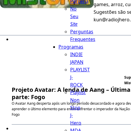
Parceria
games, arroz, cu
No
Sugestões são s
Seu
kun@radiojhero.
Site
Perguntas
Frequentes
Programas
INDIE
JAPAN
PLAYLIST
J-
Sup
Mis
ROCK
Projeto Avatar: A lenda de Aang – Última
Playlist
parte: Fogo
Non
O Avatar Aang desperta após um longo período desacordado e agora de
Stop
aprender o último elemento para enfim enfrentar o imperador da Nação
J-
Fogo
Hero
MDA