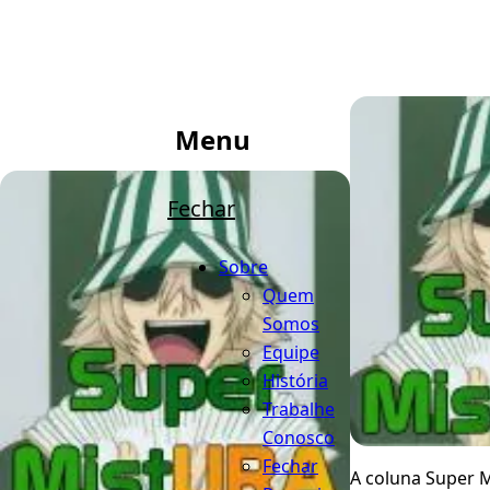
Menu
Fechar
Sobre
Quem
Somos
Equipe
História
Trabalhe
Conosco
Fechar
A coluna Super M