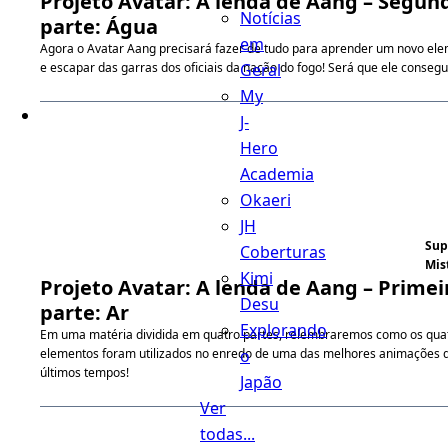
Projeto Avatar: A lenda de Aang – Segun
Notícias
parte: Água
em
Agora o Avatar Aang precisará fazer de tudo para aprender um novo el
Geral
e escapar das garras dos oficiais da nação do fogo! Será que ele conseg
My
J-
Hero
Academia
Okaeri
JH
Sup
Coberturas
Mis
Kimi
Projeto Avatar: A lenda de Aang – Primei
Desu
parte: Ar
Explorando
Em uma matéria dividida em quatro partes, relembraremos como os qua
o
elementos foram utilizados no enredo de uma das melhores animações 
últimos tempos!
Japão
Ver
todas...