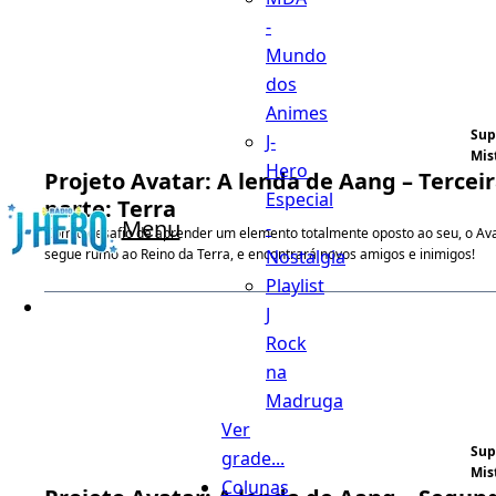
-
Mundo
dos
Animes
Sup
J-
Mis
Hero
Projeto Avatar: A lenda de Aang – Tercei
Especial
parte: Terra
Menu
-
Com o desafio de aprender um elemento totalmente oposto ao seu, o Av
Nostalgia
segue rumo ao Reino da Terra, e encontrará novos amigos e inimigos!
Playlist
J
Rock
na
Madruga
Ver
Sup
grade...
Mis
Colunas