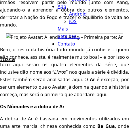
irmãos resolvem partir pelo mundo junto com Aang,
App
ajudando-o a aprender a dobra dos outros elementos,
Android
derrotar a Nação do Fogo e trazer o equilíbrio de volta ao
iOS
mundo.
Mais
detalhes...
Contato
Bem, o resto da história todo mundo já conhece – quem
não conhece, assista, é realmente muito boa! – e por isso o
Busca
foco aqui serão os quatro elementos da série, que
inclusive dão nome aos “
Livros
” nos quais a série é dividida
Estes também serão analisados aqui. O
Ar
é exceção, po
ser um elemento que o Avatar já domina quando a história
começa, mas será o primeiro que abordarei aqui.
Os Nômades e a dobra de Ar
A dobra de Ar é baseada em movimentos utilizados em
uma arte marcial chinesa conhecida como
Ba Gua
, onde