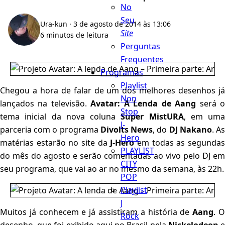
No
Seu
Ura-kun
· 3 de agosto de 2014 às 13:06
Site
6 minutos de leitura
Perguntas
Frequentes
Programas
Playlist
Chegou a hora de falar de um dos melhores desenhos já
Non
lançados na televisão.
Avatar: A Lenda de Aang
será 
Stop
tema inicial da nova coluna
Super MistURA
, em uma
J-
parceria com o programa
Divolts News
, do
DJ Nakano
. A
Hero
matérias estarão no site da
J-Hero
em todas as segunda
PLAYLIST
do mês do agosto e serão comentadas ao vivo pelo DJ em
CITY
seu programa, que vai ao ar no mesmo da semana, às 22h.
POP
Playlist
J
Muitos já conhecem e já assistiram a história de
Aang
. 
Rock