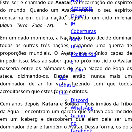
Hero
Este ser é chamado de
Avatar
, a encarnação do espírit
Academia
do mundo. Quando um Avatar morre, o seu espírito
Okaeri
reencarna em outra nação, seguindo um ciclo milenar
JH
(
Água – Terra – Fogo – Ar
).
Coberturas
Em um dado momento, a Nação do Fogo decide dominar
Kimi
todas as outras três nações, iniciando uma guerra de
Desu
proporções mundiais. O Avatar era o único capaz de
Explorando
impedir isso. Mas ao saber que no próximo ciclo o Avatar
o
nasceria entre os Nômades do Ar, a Nação do Fogo os
Japão
ataca, dizimando-os. Desde então, nunca mais um
Ver
dominador de ar foi visto, fazendo com que todos
todas...
acreditassem que estes foram extintos.
Chat
Discord
Cem anos depois,
Katara
e
Sokka
– dois irmãos da Trib
WhatsApp
da Água – encontram um garoto que estava adormecido
Grupo
em um iceberg e descobrem que além dele ser um
no
dominador de ar é também o Avatar. Dessa forma, os dois
Facebook