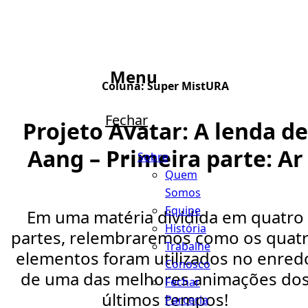
Menu
Coluna:
Super MistURA
Fechar
Projeto Avatar: A lenda de
Aang – Primeira parte: Ar
Sobre
Quem
Somos
Equipe
Em uma matéria dividida em quatro
História
partes, relembraremos como os quat
Trabalhe
elementos foram utilizados no enred
Conosco
de uma das melhores animações do
Fechar
últimos tempos!
Parceria