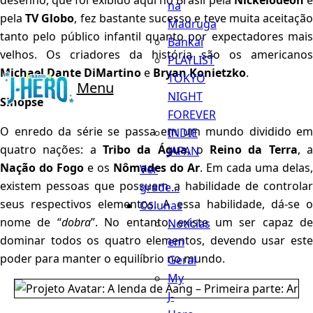
desenho, que foi exibido aqui no Brasil pela
Nickelodeon
na
pela
TV Globo
, fez bastante sucesso e teve muita aceitaçã
Madruga
tanto pelo público infantil quanto por expectadores mais
Bankai
velhos. Os criadores da história são os americanos
PLAYLIST
Michael Dante DiMartino
e
Bryan Konietzko
.
TOKYO
Menu
NIGHT
Sinopse
FOREVER
O enredo da série se passa em um mundo dividido em
INDIE
quatro nações: a
Tribo da Água
, o
Reino da Terra
, 
JAPAN
Nação do Fogo
e os
Nômades do Ar
. Em cada uma delas,
Ver
existem pessoas que possuem a habilidade de controlar
grade...
seus respectivos elementos. A essa habilidade, dá-se o
Colunas
nome de “
dobra
”. No entanto, existe um ser capaz d
Notícias
dominar todos os quatro elementos, devendo usar este
em
poder para manter o equilíbrio no mundo.
Geral
My
J-