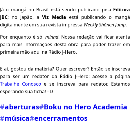
Já o mangá no Brasil está sendo publicado pela
Editora
JBC
; no Japão, a
Viz Media
está publicando o mang
digitalmente em sua revista impressa
Weekly Shōnen Jump
.
Por enquanto é só,
minna
! Nossa redação vai ficar atenta
para mais informações desta obra para poder trazer em
primeira mão aqui na Rádio J-Hero.
E aí, gostou da matéria? Quer escrever? Então se inscreva
para ser um redator da Rádio J-Hero: acesse a página
Trabalhe Conosco
e se inscreva para redator. Estamo
esperando sua ficha! =D
#
aberturas
#
Boku no Hero Academia
#
música
#
encerramentos