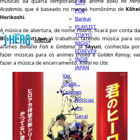
músicas da quarta temporada do anime
Boku no Hero
CITY
Academia
, que é baseado no mangá homônimo de
Kōhei
POP
Horikoshi
.
Bankai
PLAYLIST
A música de abertura, de nome
Polaris
, ficará por conta d
TOKYO
Blue Encount
, que já trabalhou fazendo música para os
Menu
NIGHT
animes
Banana Fish
e
Gintama
. Já
Sayuri
, conhecida por
FOREVER
fazer músicas para os animes
Erased
e
Golden Kamuy
, va
INDIE
fazer a música de encerramento,
Kōkai no Uta
.
JAPAN
Ver
grade...
Colunas
Notícias
em
Geral
My
J-