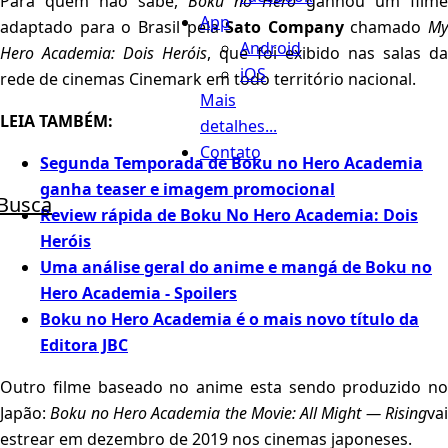
Para quem não sabe,
Boku no Hero
ganhou um filme
App
adaptado para o Brasil pela
Sato Company
chamado
My
Android
Hero Academia: Dois Heróis
, que foi exibido nas salas d
iOS
rede de cinemas Cinemark em todo território nacional.
Mais
LEIA TAMBÉM:
detalhes...
Contato
Segunda Temporada de Boku no Hero Academia
ganha teaser e imagem promocional
Busca
Review rápida de Boku No Hero Academia: Dois
Heróis
Uma análise geral do anime e mangá de Boku no
Hero Academia - Spoilers
Boku no Hero Academia é o mais novo título da
Editora JBC
Outro filme baseado no anime esta sendo produzido no
Japão:
Boku no Hero Academia the Movie: All Might — Rising
va
estrear em dezembro de 2019 nos cinemas japoneses.