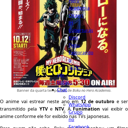
Hero
Academia
Okaeri
JH
Coberturas
Kimi
Desu
Explorando
o
Japão
Ver
todas...
Chat
Banner da quarta temporada de
Boku no Hero Academia
.
Discord
O anime vai estrear neste ano em
12 de outubro
e se
WhatsApp
transmitido pela
YTV
e
NTV
. A
Funimation
vai exibir 
Grupo
anime conforme ele for exibido nas TVs japonesas.
no
Facebook