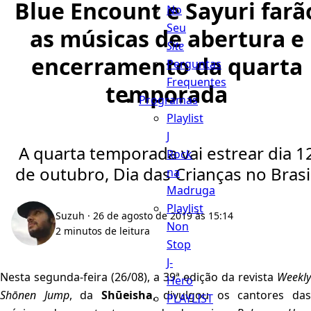
Blue Encount e Sayuri farã
No
Seu
as músicas de abertura e
Site
encerramento da quarta
Perguntas
Frequentes
temporada
Programas
Playlist
J
A quarta temporada vai estrear dia 1
Rock
de outubro, Dia das Crianças no Brasil
na
Madruga
Playlist
Suzuh
· 26 de agosto de 2019 às 15:14
Non
2 minutos de leitura
Stop
J-
Nesta segunda-feira (26/08), a 39ª edição da revista
Weekly
Hero
Shōnen Jump
, da
Shūeisha
, divulgou os cantores da
PLAYLIST