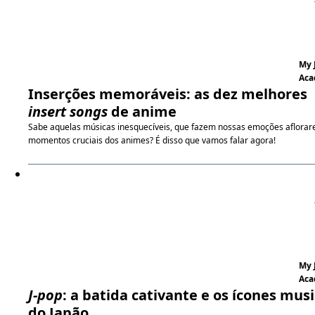
My 
Aca
Inserções memoráveis: as dez melhores
insert songs
de anime
Sabe aquelas músicas inesquecíveis, que fazem nossas emoções aflora
momentos cruciais dos animes? É disso que vamos falar agora!
My 
Aca
J-pop
: a batida cativante e os ícones musi
do Japão