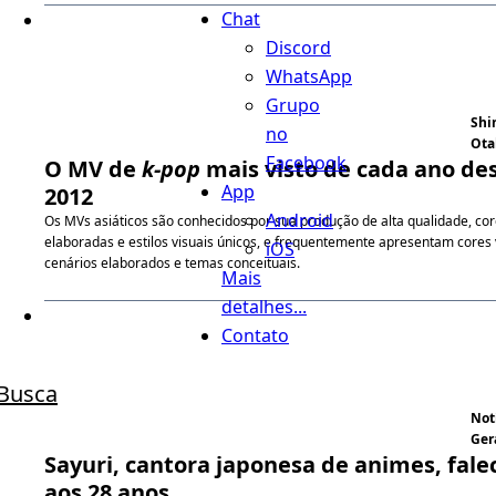
Chat
Discord
WhatsApp
Grupo
Shi
no
Ota
Facebook
O MV de
k-pop
mais visto de cada ano de
App
2012
Android
Os MVs asiáticos são conhecidos por sua produção de alta qualidade, co
elaboradas e estilos visuais únicos, e frequentemente apresentam cores 
iOS
cenários elaborados e temas conceituais.
Mais
detalhes...
Contato
Busca
Not
Ger
Sayuri, cantora japonesa de animes, fale
aos 28 anos