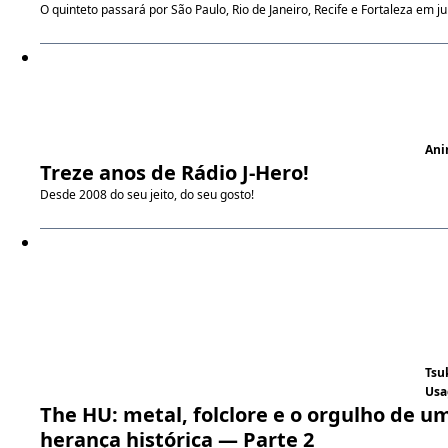
O quinteto passará por São Paulo, Rio de Janeiro, Recife e Fortaleza em j
Ani
Treze anos de
Rádio J-Hero
!
Desde 2008 do seu jeito, do seu gosto!
Tsu
Usa
The HU: metal, folclore e o orgulho de u
herança histórica — Parte 2