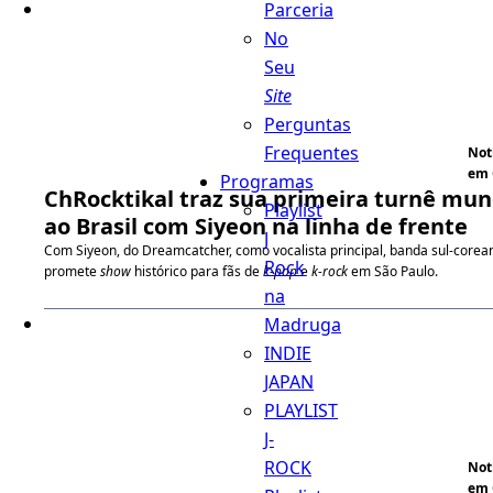
Parceria
No
Seu
Site
Perguntas
Frequentes
Not
em 
Programas
ChRocktikal traz sua primeira turnê mun
Playlist
ao Brasil com Siyeon na linha de frente
J
Com Siyeon, do Dreamcatcher, como vocalista principal, banda sul-corea
Rock
promete
show
histórico para fãs de
k-pop
e
k-rock
em São Paulo.
na
Madruga
INDIE
JAPAN
PLAYLIST
J-
ROCK
Not
em 