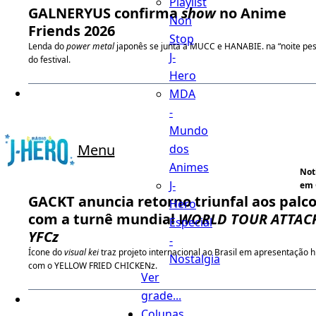
Playlist
GALNERYUS confirma
show
no Anime
Non
Friends 2026
Stop
Lenda do
power metal
japonês se junta a MUCC e HANABIE. na “noite pe
J-
do festival.
Hero
MDA
-
Mundo
Menu
dos
Animes
Not
J-
em 
GACKT anuncia retorno triunfal aos palc
Hero
com a turnê mundial
WORLD TOUR ATTAC
Especial
YFCz
-
Ícone do
visual kei
traz projeto internacional ao Brasil em apresentação h
Nostalgia
com o YELLOW FRIED CHICKENz.
Ver
grade...
Colunas