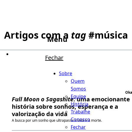
Artigos com a
tag
#
música
Menu
Fechar
Sobre
Quem
Somos
Oka
Equipe
Full Moon o Sagashite
: uma emocionante
História
história sobre sonhos, esperança e a
Trabalhe
valorização da vida
Conosco
A busca por um sonho que ultrapassa a vida e a morte.
Fechar