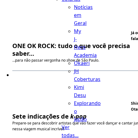
Notícias
em
Geral
My
Já 
J-
fala
ONE OK ROCK: tudo o que você precisa
Hero
saber…
Academia
…para não passar vergonha no
show
de São Paulo.
Okaeri
JH
Coberturas
Kimi
Desu
Explorando
Shi
Ota
o
Sete indicações de
k-pop
Japão
Prepare-se para descobrir artistas que vão fazer você dançar e cantar ju
Ver
nessa viagem musical incrível!
todas...