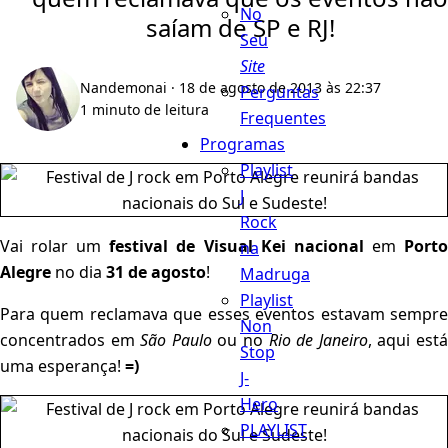
No
saíam de SP e RJ!
Seu
Site
Nandemonai
· 18 de agosto de 2013 às 22:37
Perguntas
1 minuto de leitura
Frequentes
Programas
Playlist
J
Rock
Vai rolar um
festival de Visual Kei nacional
em
Port
na
Alegre
no dia
31 de agosto
!
Madruga
Playlist
Para quem reclamava que esses eventos estavam sempre
Non
concentrados em
São Paulo
ou no
Rio de Janeiro
, aqui est
Stop
uma esperança!
=)
J-
Hero
PLAYLIST