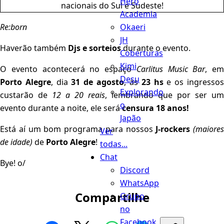
Hero
Academia
Okaeri
Re:born
JH
Haverão também
Djs e sorteios
durante o evento.
Coberturas
Kimi
O evento acontecerá no espaço
Carlitus Music Bar
, em
Desu
Porto Alegre
, dia
31 de agosto
, às
23 hs
e os ingresso
Explorando
custarão de
12 a 20 reais
, lembrando que por ser um
o
evento durante a noite, ele será
censura 18 anos!
Japão
Está aí um bom programa para nossos
J-rockers
(maiores
Ver
de idade)
de
Porto Alegre
!
todas...
Chat
Bye! o/
Discord
WhatsApp
Compartilhe
Grupo
no
Facebook