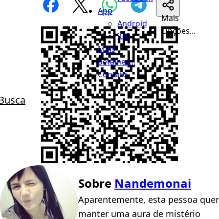
App
Mais
Android
Opções...
iOS
Mais
detalhes...
Contato
Busca
Sobre
Nandemonai
Aparentemente, esta pessoa quer
manter uma aura de mistério