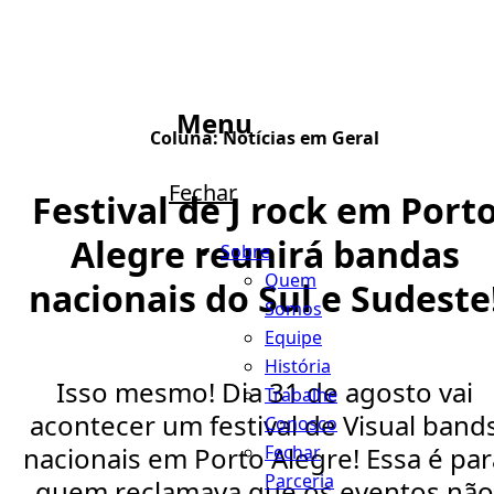
Menu
Coluna:
Notícias em Geral
Fechar
Festival de J rock em Port
Alegre reunirá bandas
Sobre
Quem
nacionais do Sul e Sudeste
Somos
Equipe
História
Isso mesmo! Dia 31 de agosto vai
Trabalhe
acontecer um festival de Visual band
Conosco
Fechar
nacionais em Porto Alegre! Essa é par
Parceria
quem reclamava que os eventos não