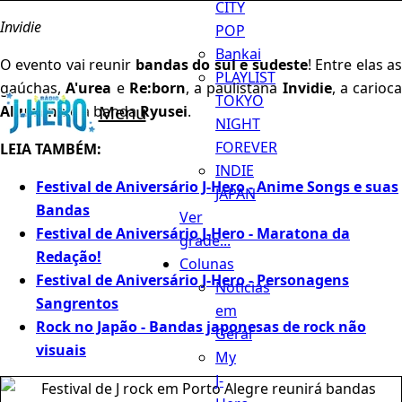
CITY
Invidie
POP
Bankai
O evento vai reunir
bandas do sul e sudeste
! Entre elas a
PLAYLIST
gaúchas,
A'urea
e
Re:born
, a paulistana
Invidie
, a carioca
TOKYO
Menu
Allumina
e a banda
Ryusei
.
NIGHT
FOREVER
LEIA TAMBÉM:
INDIE
Festival de Aniversário J-Hero - Anime Songs e suas
JAPAN
Bandas
Ver
Festival de Aniversário J-Hero - Maratona da
grade...
Redação!
Colunas
Festival de Aniversário J-Hero - Personagens
Notícias
Sangrentos
em
Rock no Japão - Bandas japonesas de rock não
Geral
visuais
My
J-