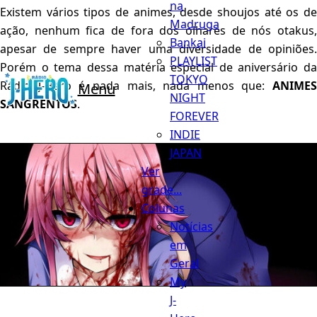
na
Existem vários tipos de animes, desde shoujos até os de
Madruga
ação, nenhum fica de fora dos olhares de nós otakus,
Bankai
apesar de sempre haver uma diversidade de opiniões.
PLAYLIST
Porém o tema dessa matéria especial de aniversário da
TOKYO
Rádio J-Hero é nada mais, nada menos que:
ANIMES
Menu
NIGHT
SANGRENTOS
.
FOREVER
INDIE
JAPAN
Ver
grade...
Colunas
Notícias
em
Geral
My
J-