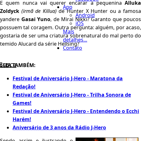
E quem nunca vai querer encarar a pequenina
Alluka
App
Zoldyck
(irmã de Killua)
de Hunter X Hunter ou a famos
Android
yandere
Gasai Yuno
, de Mirai Nikki? Garanto que poucos
iOS
possuem tal coragem. Outra pergunta: alguém, por acaso,
Mais
gostaria de ser uma criatura sobrenatural do mal perto do
detalhes...
temido Alucard da série Hellsing?
Contato
Busca
LEIA TAMBÉM:
Festival de Aniversário J-Hero - Maratona da
Redação!
Festival de Aniversário J-Hero - Trilha Sonora de
Games!
Festival de Aniversário J-Hero - Entendendo o Ecchi
Harém!
Aniversário de 3 anos da Rádio J-Hero
Sendo assim e ilustrando o