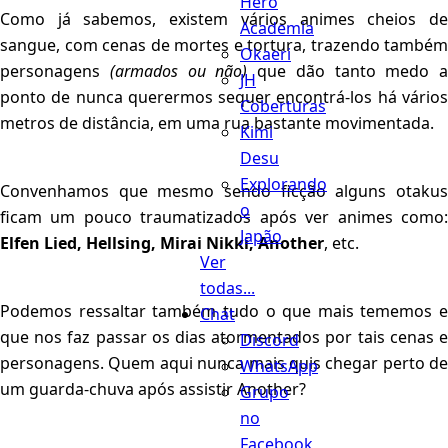
Hero
Como já sabemos, existem vários animes cheios de
Academia
sangue, com cenas de mortes e tortura, trazendo também
Okaeri
personagens
(armados ou não)
que dão tanto medo a
JH
ponto de nunca querermos sequer encontrá-los há vários
Coberturas
metros de distância, em uma rua bastante movimentada.
Kimi
Desu
Explorando
Convenhamos que mesmo sendo ficção alguns otakus
o
ficam um pouco traumatizados após ver animes como:
Japão
Elfen Lied, Hellsing, Mirai Nikki, Another
, etc.
Ver
todas...
Podemos ressaltar também tudo o que mais tememos e
Chat
que nos faz passar os dias atormentados por tais cenas e
Discord
personagens. Quem aqui nunca mais quis chegar perto de
WhatsApp
um guarda-chuva após assistir Another?
Grupo
no
Facebook