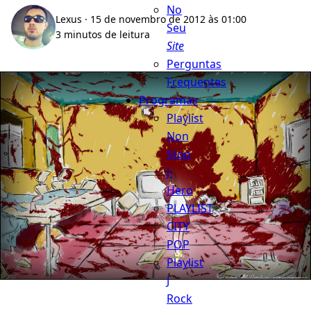
No
Lexus
· 15 de novembro de 2012 às 01:00
Seu
3 minutos de leitura
Site
Perguntas
Frequentes
Programas
Playlist
Non
Stop
J-
Hero
PLAYLIST
CITY
POP
Playlist
J
Rock