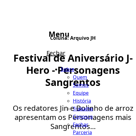
Menu
Coluna:
Arquivo JH
Fechar
Festival de Aniversário J-
Hero - Personagens
Sobre
Quem
Sangrentos
Somos
Equipe
História
Os redatores Jin e Bolinho de arroz
Trabalhe
apresentam os Personagens mais
Conosco
Fechar
Sangrentos...
Parceria