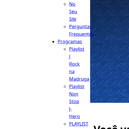
No
Seu
Site
Perguntas
Frequentes
Programas
Playlist
J
Rock
na
Madruga
Playlist
Non
Stop
J-
Hero
PLAYLIST