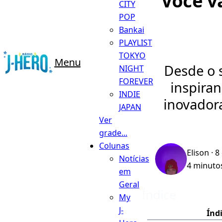
Você v
CITY
POP
Bankai
PLAYLIST
TOKYO
Menu
Desde o 
NIGHT
FOREVER
inspira
INDIE
inovador
JAPAN
Ver
grade...
Colunas
Elison
· 8
Notícias
4 minutos
em
Geral
Índice
My
J-
Índ