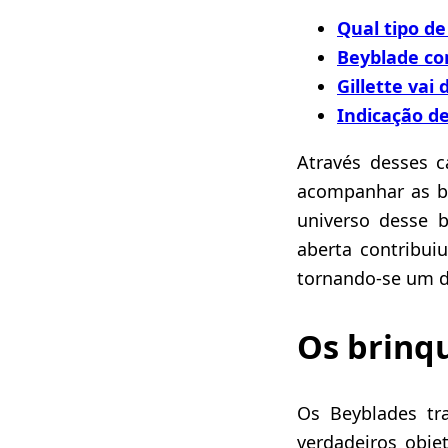
Qual tipo de
Beyblade com
Gillette vai
Indicação d
Através desses c
acompanhar as b
universo desse 
aberta contribui
tornando-se um d
Os brinq
Os Beyblades tr
verdadeiros obje