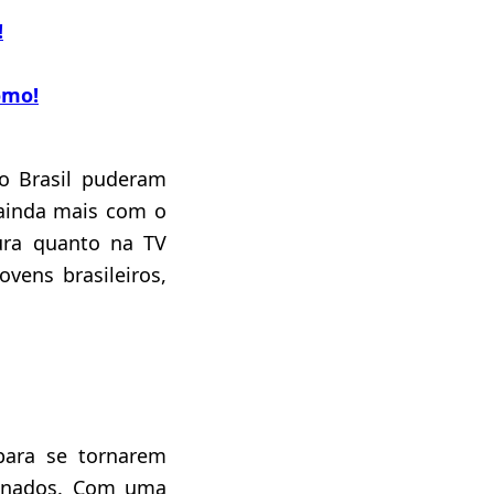
!
omo!
do Brasil puderam
 ainda mais com o
ura quanto na TV
ovens brasileiros,
para se tornarem
cionados. Com uma