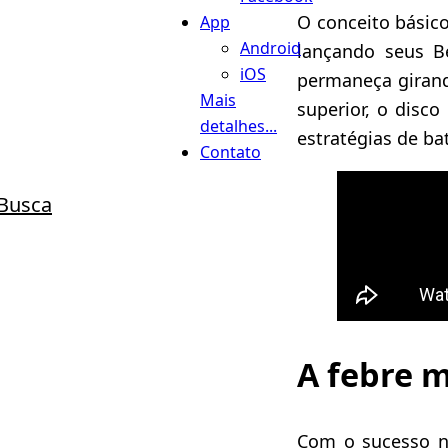
O conceito básic
App
Android
lançando seus B
iOS
permaneça girand
Mais
superior, o disc
detalhes...
estratégias de ba
Contato
Busca
A febre 
Com o sucesso n