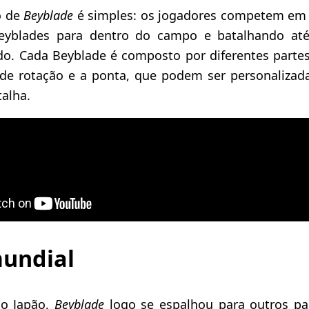
o de
Beyblade
é simples: os jogadores competem em a
eyblades para dentro do campo e batalhando a
o. Cada Beyblade é composto por diferentes part
o de rotação e a ponta, que podem ser personalizada
talha.
mundial
o Japão,
Beyblade
logo se espalhou para outros paí