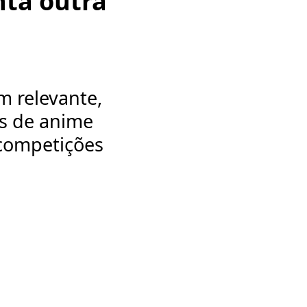
nta outra
 relevante,
es de anime
 competições