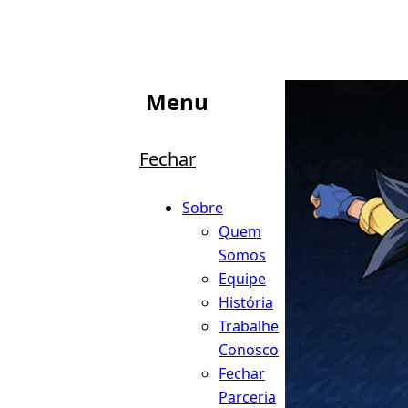
Menu
Fechar
Sobre
Quem
Somos
Equipe
História
Trabalhe
Conosco
Fechar
Parceria