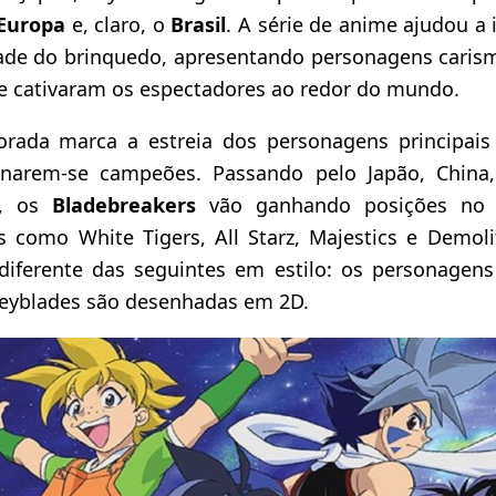
Europa
e, claro, o
Brasil
. A série de anime ajudou a
ade do brinquedo, apresentando personagens carism
 cativaram os espectadores ao redor do mundo.
rada marca a estreia dos personagens principais
ornarem-se campeões. Passando pelo Japão, China,
a, os
Bladebreakers
vão ganhando posições no t
 como White Tigers, All Starz, Majestics e Demol
iferente das seguintes em estilo: os personagens
Beyblades são desenhadas em 2D.