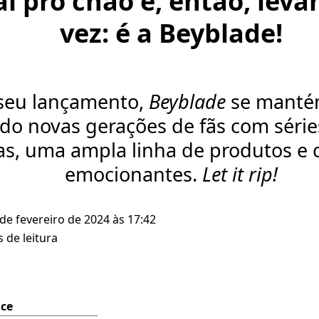
ai pro chão e, então, leva
vez: é a Beyblade!
seu lançamento,
Beyblade
se mantém
ndo novas gerações de fãs com séri
as, uma ampla linha de produtos e
emocionantes.
Let it rip!
 de fevereiro de 2024 às 17:42
 de leitura
ice