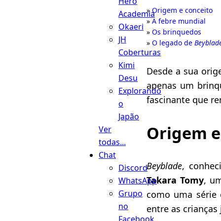
Hero
Origem e conceito
Academia
A febre mundial
Okaeri
Os brinquedos
JH
O legado de
Beyblad
Coberturas
Kimi
Desde a sua orig
Desu
apenas um brinq
Explorando
fascinante que r
o
Japão
Origem e
Ver
todas...
Chat
Beyblade
, conhe
Discord
Takara Tomy
, u
WhatsApp
Grupo
como uma série 
no
entre as crianças
Facebook