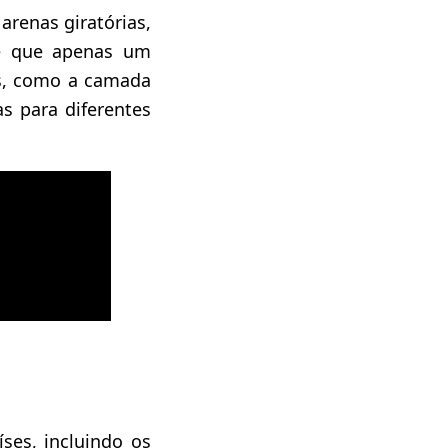
renas giratórias,
té que apenas um
es, como a camada
s para diferentes
ses, incluindo os