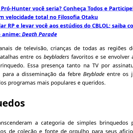
 Pró-Hunter você seria? Conheça Todos e Participe
 velocidade total no Filosofia Otaku
 dar RP e levar você aos estúdios do CBLOL; saiba c
e anime:
Death Parade
anais de televisão, crianças de todas as regiões 
atalhas entre os
beybladers
favoritos e se envolver
brinquedo. Essa presença tanto na TV por assinat
u para a disseminação da febre
Beyblade
entre os j
os programas mais populares e queridos.
uedos
anscenderam a categoria de simples brinquedos 
tos de coleção e fonte de orgulho para seus afi