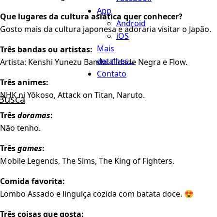
App
Que lugares da cultura asiática quer conhecer?
Android
Gosto mais da cultura japonesa e adoraria visitar o Japão.
iOS
Mais
Três bandas ou artistas:
detalhes...
Artista: Kenshi Yunezu Banda: Cidade Negra e Flow.
Contato
Três animes:
NHK ni Yōkoso, Attack on Titan, Naruto.
Busca
Três
doramas
:
Não tenho.
Três
games
:
Mobile Legends, The Sims, The King of Fighters.
Comida favorita:
Lombo Assado e linguiça cozida com batata doce. 😍
Três coisas que gosta: