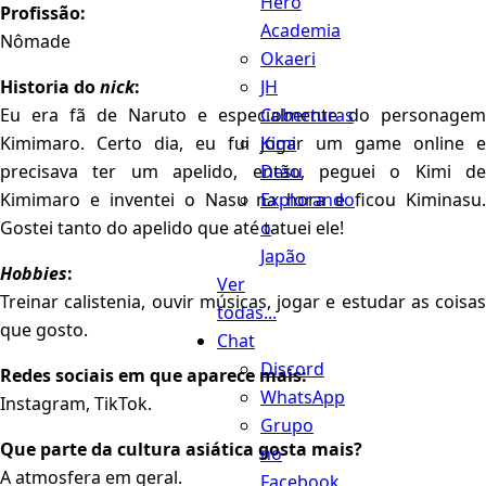
Hero
Profissão:
Academia
Nômade
Okaeri
JH
Historia do
nick
:
Coberturas
Eu era fã de Naruto e especialmente do personagem
Kimi
Kimimaro. Certo dia, eu fui jogar um game online e
Desu
precisava ter um apelido, então, peguei o Kimi de
Explorando
Kimimaro e inventei o Nasu na hora e ficou Kiminasu.
o
Gostei tanto do apelido que até tatuei ele!
Japão
Hobbies
:
Ver
Treinar calistenia, ouvir músicas, jogar e estudar as coisas
todas...
que gosto.
Chat
Discord
Redes sociais em que aparece mais:
WhatsApp
Instagram, TikTok.
Grupo
Que parte da cultura asiática gosta mais?
no
A atmosfera em geral.
Facebook