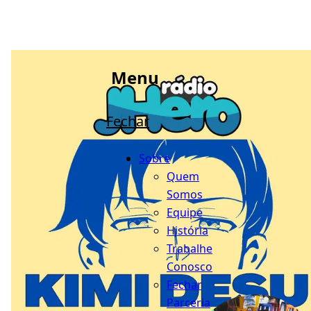
Menu
Fechar
Sobre
Quem
Somos
Equipe
História
Trabalhe
Conosco
Fechar
Parceria