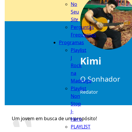
No
Seu
Site
Perguntas
Frequentes
Programas
Playlist
Kimi
J
Rock
na
O Sonhador
Madruga
Playlist
Redator
Non
Stop
J-
Um jovem em busca de um propósito!
Hero
PLAYLIST