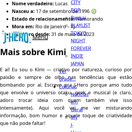
CITY
Nome verdadeiro:
Lucas
POP
Nasceu a:
17 de setembro de 1996 ♍️
Bankai
Estado de relacionamento:
Namorando
PLAYLIST
Mora em:
Rio de Janeiro – RJ
TOKYO
Na J-Hero desde:
31 de maio de 2023
Menu
NIGHT
FOREVER
Mais sobre Kimi
INDIE
JAPAN
E aí! Eu sou o Kimi — criativo por natureza, curioso por
Ver
paixão e sempre de olho nas tendências que estão
grade...
bombando por aí. Escrevo pra J-Hero porque amo tudo
Colunas
que envolve o universo otaku, geek e musical (e claro,
Notícias
adoro trocar ideia com quem também vive isso
em
intensamente). Aqui você vai me ver misturando
Geral
informação, bom humor e aquele toque de criatividade
My
que não pode faltar!
J-