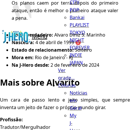
CITY
Os planos caem por terra depois do primeiro
POP
ataque, então é melhor o primeiro ataque valer
Bankai
a pena.
PLAYLIST
TOKYO
Nome verdadeiro:
Alvaro Diniz S. Marinho
Menu
NIGHT
Nasceu a:
4 de abril de 1999 ♈️
FOREVER
Estado de relacionamento:
Solteiro
INDIE
Mora em:
Rio de Janeiro - RJ
JAPAN
Na J-Hero desde:
2 de fevereiro de 2024
Ver
grade...
Mais sobre Alvarito
Colunas
Notícias
Um cara de passo lento e jeito simples, que sempre
em
inventa um jeito de fazer o próprio mundo girar.
Geral
My
Profissão:
J-
Tradutor/Mergulhador