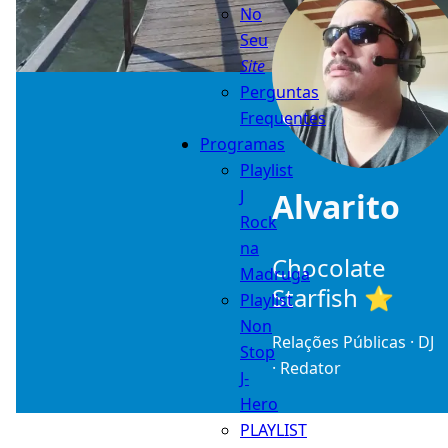
No
Seu
Site
Perguntas
Frequentes
Programas
Playlist
Alvarito
J
Rock
na
Chocolate
Madruga
Starfish ⭐
Playlist
Non
Relações Públicas · DJ
Stop
· Redator
J-
Hero
PLAYLIST