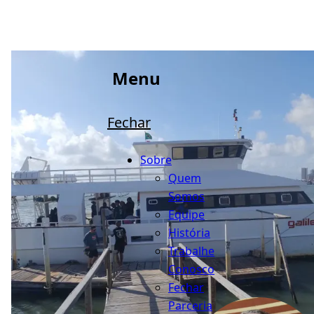
Menu
Fechar
Sobre
Quem
Somos
Equipe
História
Trabalhe
Conosco
Fechar
Parceria