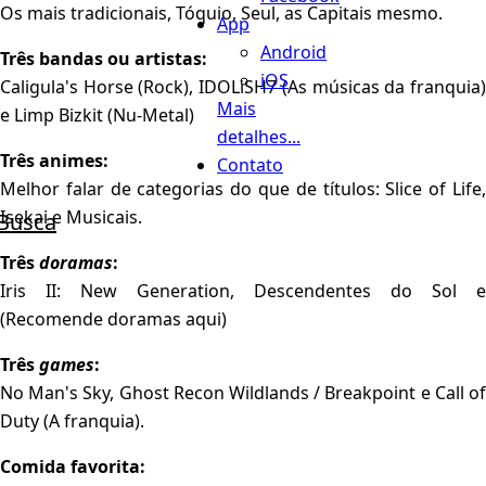
Os mais tradicionais, Tóquio, Seul, as Capitais mesmo.
App
Android
Três bandas ou artistas:
iOS
Caligula's Horse (Rock), IDOLiSH7 (As músicas da franquia)
Mais
e Limp Bizkit (Nu-Metal)
detalhes...
Três animes:
Contato
Melhor falar de categorias do que de títulos: Slice of Life,
Isekai e Musicais.
Busca
Três
doramas
:
Iris II: New Generation, Descendentes do Sol e
(Recomende doramas aqui)
Três
games
:
No Man's Sky, Ghost Recon Wildlands / Breakpoint e Call of
Duty (A franquia).
Comida favorita: