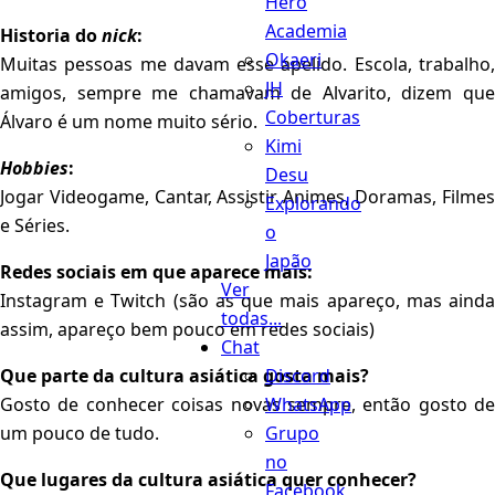
Hero
Academia
Historia do
nick
:
Okaeri
Muitas pessoas me davam esse apelido. Escola, trabalho,
JH
amigos, sempre me chamavam de Alvarito, dizem que
Coberturas
Álvaro é um nome muito sério.
Kimi
Hobbies
:
Desu
Jogar Videogame, Cantar, Assistir Animes, Doramas, Filmes
Explorando
e Séries.
o
Japão
Redes sociais em que aparece mais:
Ver
Instagram e Twitch (são as que mais apareço, mas ainda
todas...
assim, apareço bem pouco em redes sociais)
Chat
Discord
Que parte da cultura asiática gosta mais?
WhatsApp
Gosto de conhecer coisas novas sempre, então gosto de
Grupo
um pouco de tudo.
no
Que lugares da cultura asiática quer conhecer?
Facebook