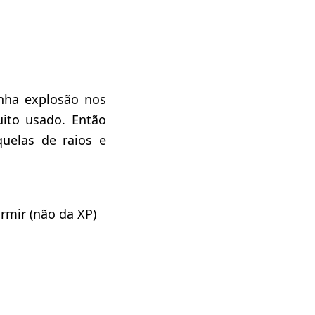
inha explosão nos
ito usado. Então
quelas de raios e
ormir (não da XP)