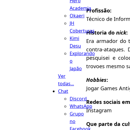
Hero
Academia
Profissão:
Okaeri
Técnico de Infor
JH
Coberturas
Historia do
nick
:
Kimi
Era armador do t
Desu
contra-ataques.
Explorando
pesquisei e colo
o
trovoes mesmo sa
Japão
Ver
Hobbies
:
todas...
Jogar Games Antig
Chat
Discord
Redes sociais e
WhatsApp
Instagram
Grupo
no
Que parte da cul
Facebook