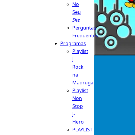
No
Seu
Site
Perguntas
Frequentes
Programas
Playlist
J
Rock
na
Madruga
Playlist
Non
Stop
J-
Hero
PLAYLIST