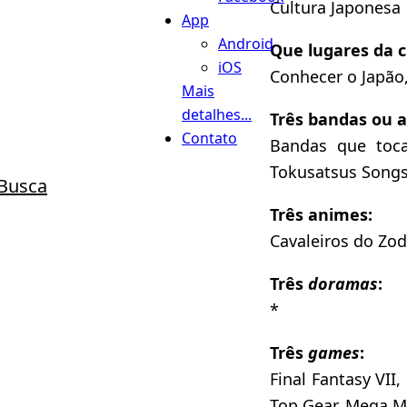
Cultura Japonesa
App
Android
Que lugares da c
iOS
Conhecer o Japão,
Mais
detalhes...
Três bandas ou a
Contato
Bandas que toc
Tokusatsus Song
Busca
Três animes:
Cavaleiros do Zod
Três
doramas
:
*
Três
games
:
Final Fantasy VII
Top Gear, Mega M