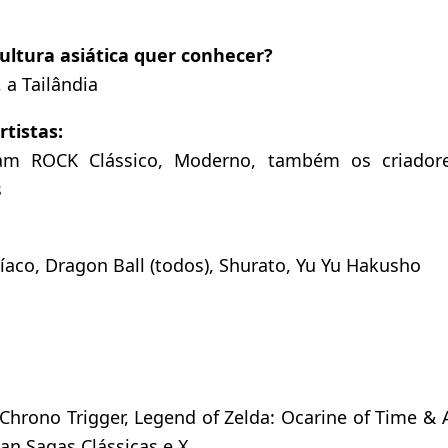
ultura asiática quer conhecer?
 a Tailândia
rtistas:
am ROCK Clássico, Moderno, também os criadore
s
íaco, Dragon Ball (todos), Shurato, Yu Yu Hakusho
, Chrono Trigger, Legend of Zelda: Ocarine of Time & A
an Sagas Clássicas e X