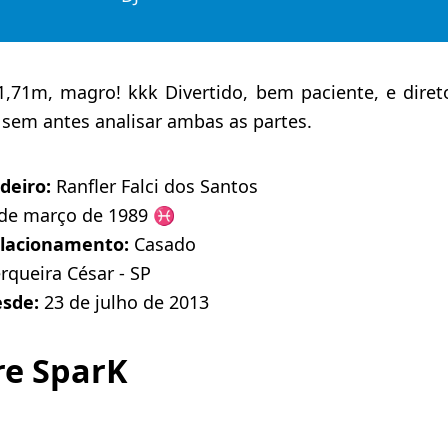
1,71m, magro! kkk Divertido, bem paciente, e diret
sem antes analisar ambas as partes.
deiro:
Ranfler Falci dos Santos
de março de 1989 ♓️
elacionamento:
Casado
rqueira César - SP
esde:
23 de julho de 2013
re SparK