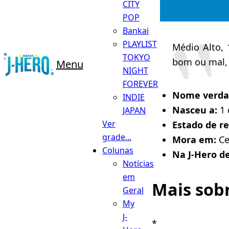
CITY
POP
Bankai
PLAYLIST
Médio Alto, 
TOKYO
bom ou mal, 
Menu
NIGHT
FOREVER
Nome verda
INDIE
Nasceu a:
1 
JAPAN
Ver
Estado de r
grade...
Mora em:
Ce
Colunas
Na J-Hero d
Notícias
em
Mais sob
Geral
My
J-
*