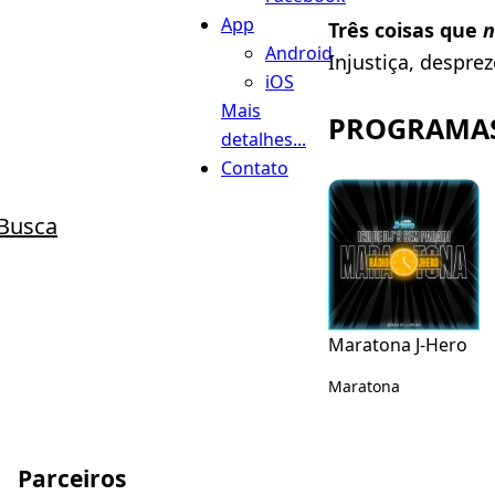
App
Três coisas que
n
Android
Injustiça, desprez
iOS
Mais
PROGRAMAS
detalhes...
Contato
Busca
Maratona J-Hero
Maratona
Parceiros