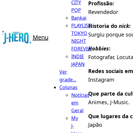
CITY
Profissão:
POP
Revendedor
Bankai
PLAYLIST
Historia do
nick
:
TOKYO
Surgiu porque so
Menu
NIGHT
Hobbies
:
FOREVER
INDIE
Fotografar, Locuta
JAPAN
Redes sociais e
Ver
Instagram
grade...
Colunas
Que parte da cul
Notícias
Animes, J-Music.
em
Geral
Que lugares da c
My
Japão
J-