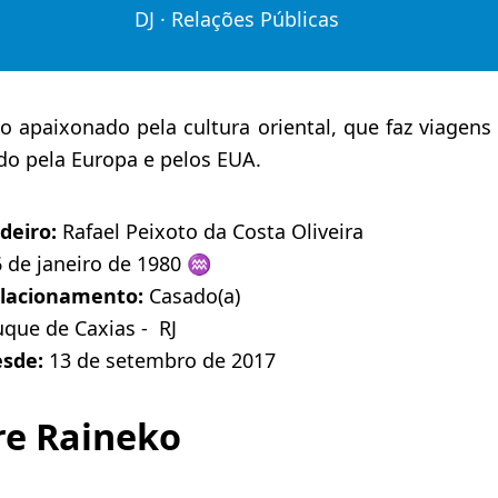
DJ · Relações Públicas
 apaixonado pela cultura oriental, que faz viagen
o pela Europa e pelos EUA.
deiro:
Rafael Peixoto da Costa Oliveira
 de janeiro de 1980 ♒️
elacionamento:
Casado(a)
que de Caxias - RJ
esde:
13 de setembro de 2017
re Raineko