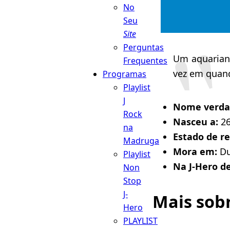
No
Seu
Site
Perguntas
Um aquariano
Frequentes
vez em quand
Programas
Playlist
J
Nome verda
Rock
Nasceu a:
26
na
Estado de r
Madruga
Mora em:
Du
Playlist
Na J-Hero d
Non
Stop
J-
Mais sob
Hero
PLAYLIST