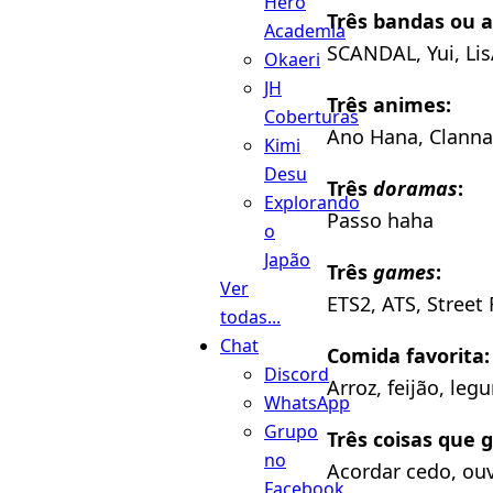
Hero
Três bandas ou a
Academia
SCANDAL, Yui, Li
Okaeri
JH
Três animes:
Coberturas
Ano Hana, Clanna
Kimi
Desu
Três
doramas
:
Explorando
Passo haha
o
Japão
Três
games
:
Ver
ETS2, ATS, Street 
todas...
Chat
Comida favorita:
Discord
Arroz, feijão, le
WhatsApp
Grupo
Três coisas que g
no
Acordar cedo, ouv
Facebook