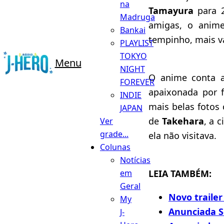
na
Tamayura
para 2
Madruga
amigas, o anime
Bankai
tempinho, mais va
PLAYLIST
TOKYO
Menu
NIGHT
O anime conta a
FOREVER
apaixonada por f
INDIE
mais belas fotos
JAPAN
de
Takehara
, a 
Ver
grade...
ela não visitava.
Colunas
Notícias
LEIA TAMBÉM:
em
Geral
Novo traile
My
Anunciada S
J-