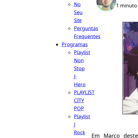
No
1 minuto 
Seu
Site
Perguntas
Frequentes
Programas
Playlist
Non
Stop
J-
Hero
PLAYLIST
CITY
POP
Playlist
J
Rock
Em Março deste