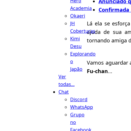
Hero
Anunciado 
Academia
Confirmada
Okaeri
Lá ela se esforç
JH
Coberturas
ajuda de sua am
Kimi
tornando amiga 
Desu
Explorando
o
Vamos aguardar 
Japão
Fu-chan
...
Ver
todas...
Chat
Discord
WhatsApp
Grupo
no
Facebook