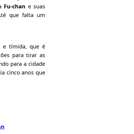
 a
Fu-chan
e suas
Até que falta um
 e tímida, que é
ões para tirar as
do para a cidade
zia cinco anos que
an