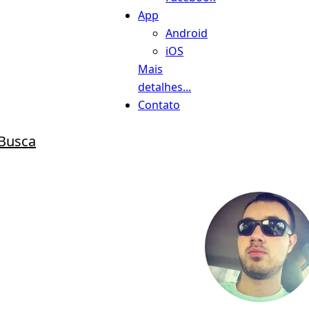
App
Android
iOS
Mais
detalhes...
Contato
Busca