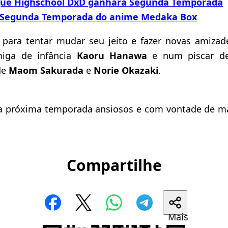
que Highschool DxD ganhará Segunda Temporada
 Segunda Temporada do anime Medaka Box
a para tentar mudar seu jeito e fazer novas amiza
iga de infância
Kaoru Hanawa
e num piscar d
de
Maom Sakurada
e
Norie Okazaki
.
a próxima temporada ansiosos e com vontade de ma
Compartilhe
Mais