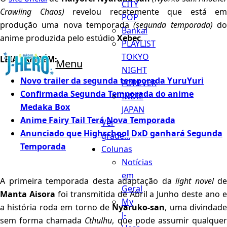
CITY
Crawling Chaos)
revelou recetemente que está em
POP
produção uma nova temporada
(segunda temporada)
d
Bankai
anime produzida pelo estúdio
Xebec
.
PLAYLIST
TOKYO
LEIA TAMBÉM:
Menu
NIGHT
Novo trailer da segunda temporada YuruYuri
FOREVER
Confirmada Segunda Temporada do anime
INDIE
Medaka Box
JAPAN
Anime Fairy Tail Terá Nova Temporada
Ver
Anunciado que Highschool DxD ganhará Segunda
grade...
Temporada
Colunas
Notícias
em
A primeira temporada desta adaptação da
light novel
de
Geral
Manta Aisora
foi transmitida de Abril a Junho deste ano 
My
a história roda em torno de
Nyaruko-san
, uma divindade
J-
sem forma chamada
Cthulhu
, que pode assumir qualque