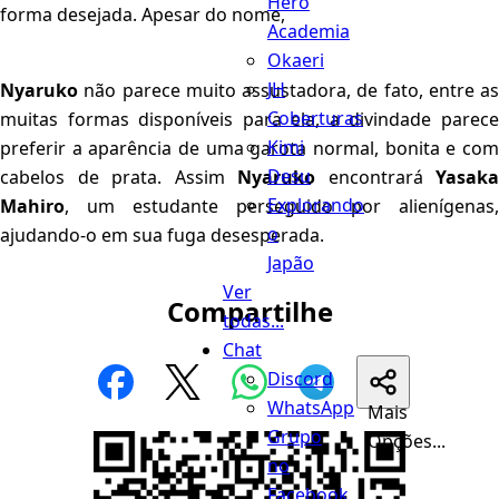
Hero
forma desejada. Apesar do nome,
Academia
Okaeri
JH
Nyaruko
não parece muito assustadora, de fato, entre as
Coberturas
muitas formas disponíveis para ela, a divindade parece
Kimi
preferir a aparência de uma garota normal, bonita e com
Desu
cabelos de prata. Assim
Nyaruko
encontrará
Yasaka
Explorando
Mahiro
, um estudante perseguido por alienígenas,
o
ajudando-o em sua fuga desesperada.
Japão
Ver
Compartilhe
todas...
Chat
Discord
WhatsApp
Mais
Grupo
Opções...
no
Facebook