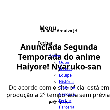
Menu
Coluna:
Arquivo JH
Fechar
Anunciada Segunda
Temporada do anime
Sobre
Quem
Haiyore! Nyaruko-san
Somos
Equipe
História
De acordo com o site oficial está em
Trabalhe
produção a 2° temporada sem prévia
Conosco
Fechar
estreia.
Parceria