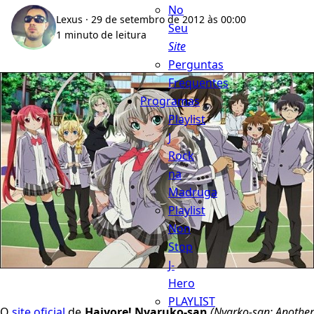
No
Lexus
· 29 de setembro de 2012 às 00:00
Seu
1 minuto de leitura
Site
Perguntas
Frequentes
Programas
Playlist
J
Rock
na
Madruga
Playlist
Non
Stop
J-
Hero
PLAYLIST
O
site oficial
de
Haiyore! Nyaruko-san
(Nyarko-san: Anothe