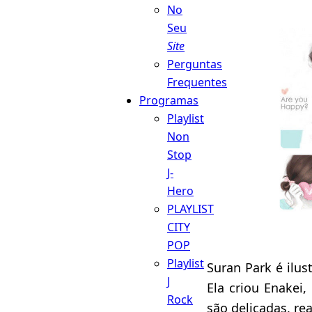
No
Seu
Site
Perguntas
Frequentes
Programas
Playlist
Non
Stop
J-
Hero
PLAYLIST
CITY
POP
Playlist
Suran Park é ilus
J
Ela criou Enakei,
Rock
são delicadas, rea