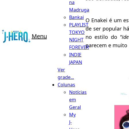
na
Madruga
Bankai
O Enakei é um es
PLAYLIST
de ser popular h
TOKYO
Menu
no estilo do
"ide
NIGHT
parecem e muito 
FOREVER
INDIE
JAPAN
Ver
grade...
Colunas
Notícias
em
Geral
My
J-