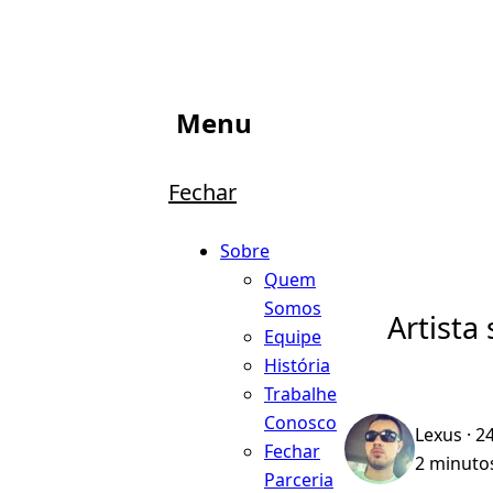
Menu
Fechar
Sobre
Quem
Somos
Artista
Equipe
História
Trabalhe
Conosco
Lexus
· 2
Fechar
2 minutos
Parceria