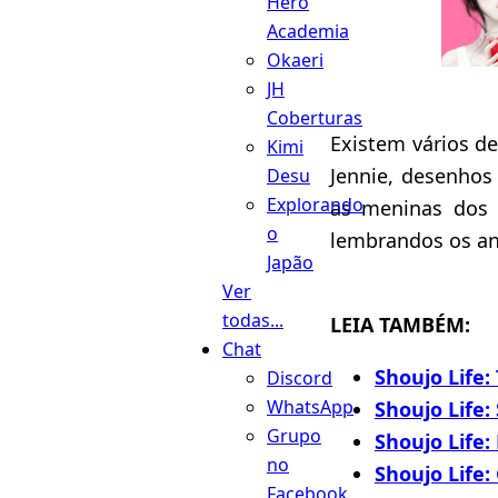
Hero
Academia
Okaeri
JH
Coberturas
Existem vários de
Kimi
Jennie, desenhos
Desu
Explorando
as meninas dos 
o
lembrandos os ani
Japão
Ver
todas...
LEIA TAMBÉM:
Chat
Shoujo Life:
Discord
WhatsApp
Shoujo Life
Grupo
Shoujo Life: 
no
Shoujo Life:
Facebook