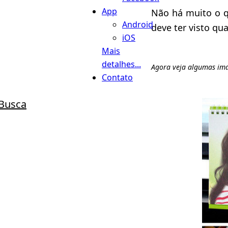
App
Não há muito o q
Android
deve ter visto q
iOS
Mais
detalhes...
Agora veja algumas im
Contato
Busca