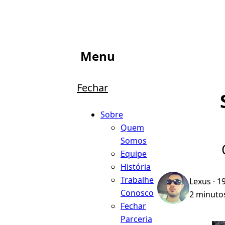
Menu
Fechar
Sobre
Quem
Somos
Equipe
História
Trabalhe
Lexus
· 1
Conosco
2 minutos
Fechar
Parceria