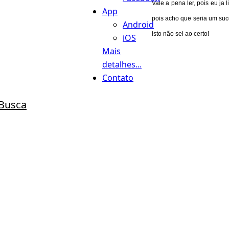
Vale a pena ler, pois eu ja 
App
pois acho que seria um s
uc
Android
isto não sei ao certo!
iOS
Mais
detalhes...
Contato
Busca