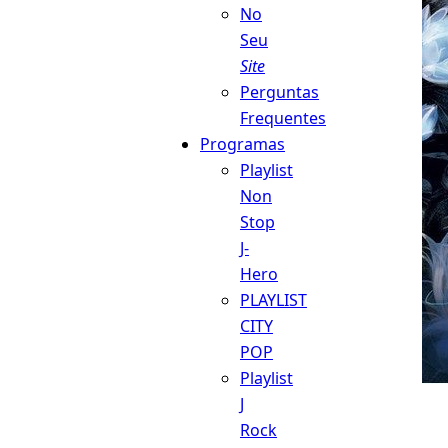
No
Seu
Site
Perguntas
Frequentes
Programas
Playlist
Non
Stop
J-
Hero
PLAYLIST
CITY
POP
Playlist
J
Rock