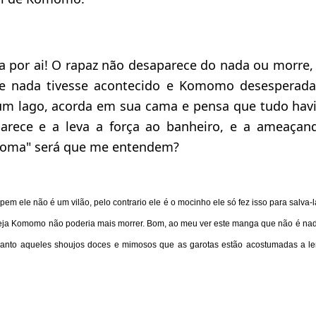
 por ai! O rapaz não desaparece do nada ou morre, 
 nada tivesse acontecido e Komomo desesperada
m lago, acorda em sua cama e pensa que tudo havi
parece e a leva a força ao banheiro, e a ameaça
toma" será que me entendem?
pem ele não é um vilão, pelo contrario ele é o mocinho ele só fez isso para salva
 seja Komomo não poderia mais morrer. Bom, ao meu ver este manga que não é na
uanto aqueles shoujos doces e mimosos que as garotas estão acostumadas a le