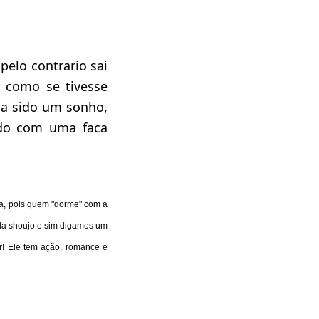
pelo contrario sai
 como se tivesse
a sido um sonho,
ndo com uma faca
-la, pois quem "dorme" com a
da shoujo e sim digamos um
r! Ele tem ação, romance e