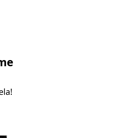
ome
ela!