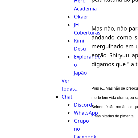
Hero
Academia
Okaeri
JH
Mas não, não para
Coberturas
andando como se
Kimi
mergulhado em u
Desu
então Shiryuu a
Explorando
digamos que " a 
o
Japão
Ver
todas...
Pois é... Mas não se preocu
Chat
morte tem vida eterna, ou
Discord
Seinen, é tão romântico q
WhatsApp
umas pitadas de pimenta.
Grupo
no
Facebook