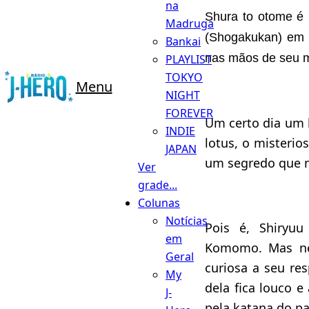
na
Shura to otome é 
Madruga
(Shogakukan) em 
Bankai
nas mãos de seu m
PLAYLIST
TOKYO
Menu
NIGHT
FOREVER
Um certo dia um b
INDIE
lotus, o misteri
JAPAN
um segredo que 
Ver
grade...
Colunas
Notícias
Pois é, Shiryu
em
Komomo. Mas ne
Geral
curiosa a seu r
My
dela fica louco e
J-
pela katana do 