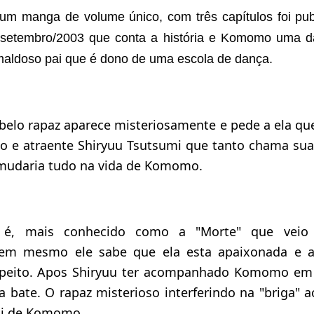
um manga de volume único, com três capítulos foi pu
setembro/2003 que conta a história e Komomo uma da
aldoso pai que é dono de uma escola de dança.
elo rapaz aparece misteriosamente e pede a ela que
oso e atraente Shiryuu Tsutsumi que tanto chama su
mudaria tudo na vida de Komomo.
u é, mais conhecido como a "Morte" que veio
m mesmo ele sabe que ela esta apaixonada e
espeito. Apos Shiryuu ter acompanhado Komomo em
 a bate. O rapaz misterioso interferindo na "briga" 
pai de Komomo.