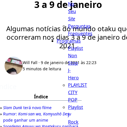
3 a 9 de janeiro
No
Seu
Site
Perguntas
Algumas notícias do mundo otaku qu
Frequentes
ocorreram nos dias 3 a 9 de janeiro d
Programas
2021.
Playlist
Non
Stop
Will Fall
· 9 de janeiro de 2021 às 22:23
5 minutos de leitura
J-
Hero
Índice
PLAYLIST
CITY
Índice
POP
Playlist
Slam Dunk
terá novo filme
Rumor:
Komi-san wa, Komyushō Desu
J
pode ganhar um anime
Rock
Soredemo Amuyu wa Yosetekuru
ganhará