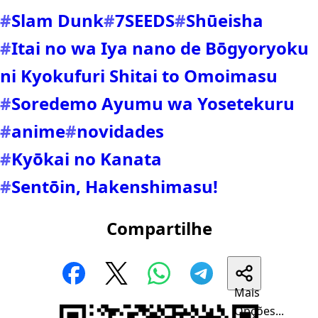
#
Slam Dunk
#
7SEEDS
#
Shūeisha
#
Itai no wa Iya nano de Bōgyoryoku
ni Kyokufuri Shitai to Omoimasu
#
Soredemo Ayumu wa Yosetekuru
#
anime
#
novidades
#
Kyōkai no Kanata
#
Sentōin, Hakenshimasu!
Compartilhe
Mais
Opções...