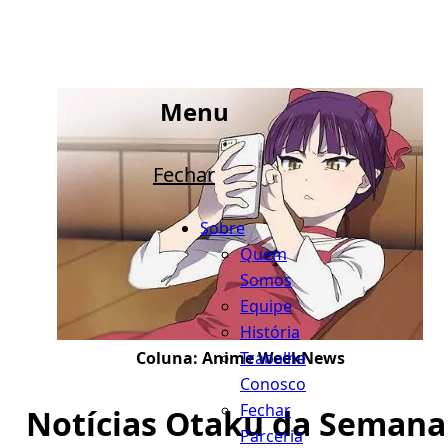
Menu
Fechar
Sobre
Quem
Somos
Equipe
História
Trabalhe
Coluna:
Anime WeekNews
Conosco
Fechar
Notícias Otaku da Semana
Parceria