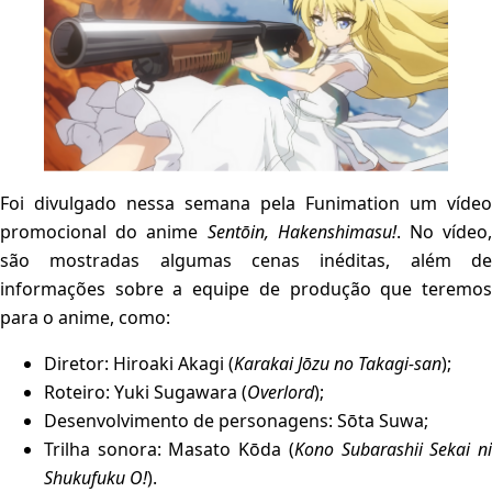
Foi divulgado nessa semana pela Funimation um vídeo
promocional do anime
Sentōin, Hakenshimasu!
. No vídeo
são mostradas algumas cenas inéditas, além de
informações sobre a equipe de produção que teremos
para o anime, como:
Diretor: Hiroaki Akagi (
Karakai Jōzu no Takagi-san
);
Roteiro: Yuki Sugawara (
Overlord
);
Desenvolvimento de personagens: Sōta Suwa;
Trilha sonora: Masato Kōda (
Kono Subarashii Sekai n
Shukufuku O!
).