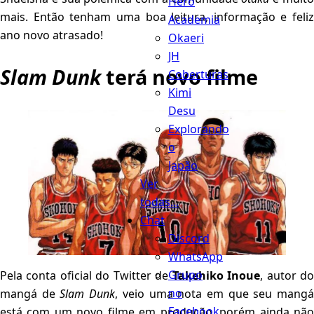
Hero
mais. Então tenham uma boa leitura, informação e feliz
Academia
ano novo atrasado!
Okaeri
JH
Slam Dunk
terá novo filme
Coberturas
Kimi
Desu
Explorando
o
Japão
Ver
todas...
Chat
Discord
WhatsApp
Grupo
Pela conta oficial do Twitter de
Takehiko Inoue
, autor d
no
mangá de
Slam Dunk
, veio uma nota em que seu mang
Facebook
está com um novo filme em produção, porém ainda não