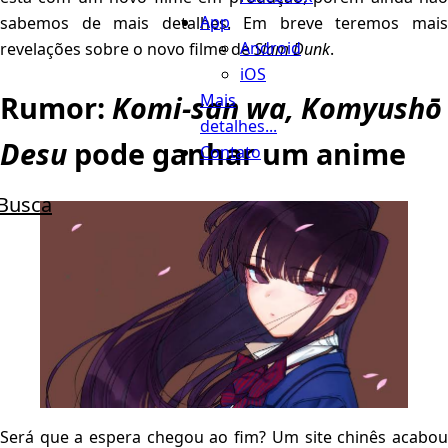
App
sabemos de mais detalhes. Em breve teremos mais
Android
revelações sobre o novo filme de
Slam Dunk
.
iOS
Rumor:
Komi-san wa, Komyushō
Mais
detalhes...
Desu
pode ganhar um anime
Contato
Busca
Será que a espera chegou ao fim? Um site chinês acabou