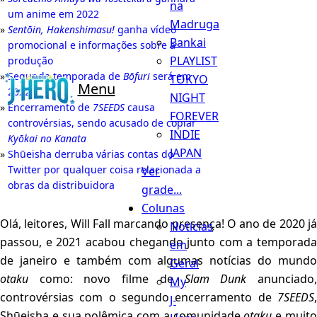
na
um anime em 2022
Madruga
Sentōin, Hakenshimasu!
ganha vídeo
Bankai
promocional e informações sobre a
PLAYLIST
produção
Segunda temporada de
Bōfuri
será em
TOKYO
Menu
2022
NIGHT
Encerramento de
7SEEDS
causa
FOREVER
controvérsias, sendo acusado de copiar
INDIE
Kyōkai no Kanata
JAPAN
Shūeisha derruba várias contas do
Twitter por qualquer coisa relacionada a
Ver
obras da distribuidora
grade...
Colunas
Olá, leitores, Will Fall marcando presença! O ano de 2020 já
Notícias
passou, e 2021 acabou chegando junto com a temporada
em
de janeiro e também com algumas notícias do mundo
Geral
otaku
como: novo filme de
Slam Dunk
anunciado
My
controvérsias com o segundo encerramento de
7SEEDS
,
J-
Shūeisha e sua polêmica com a comunidade
otaku
e muit