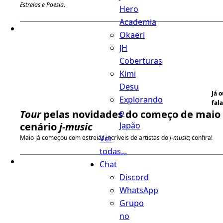
Estrelas e Poesia
.
Hero
Academia
Okaeri
JH
Coberturas
Kimi
Desu
Já 
Explorando
fala
o
Tour
pelas novidades do começo de maio
Japão
cenário
j-music
Ver
Maio já começou com estreias incríveis de artistas do
j-music
; confira!
todas...
Chat
Discord
WhatsApp
Grupo
no