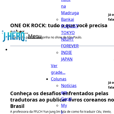
na
Madruga
Já 
Bankai
fala
ONE OK ROCK: tudo o que você precisa
PLAYLIST
saber…
TOKYO
Menu
…para não passar vergonha no
show
de São Paulo.
NIGHT
FOREVER
INDIE
JAPAN
Ver
grade...
Colunas
Já 
Notícias
fala
em
Conheça os desafios enfrentados pelas
Geral
tradutoras ao publicar livros coreanos no
My
Brasil
J-
A professora da FFLCH Yun Jung Im fala de como foi traduzir
Céu, Vento,