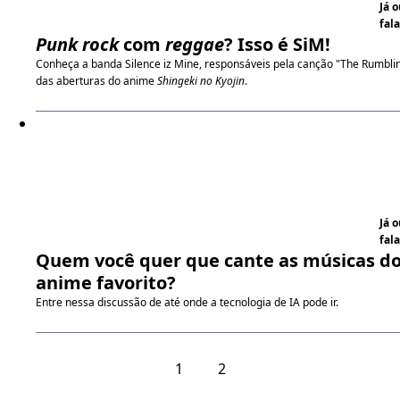
Já 
fala
Punk rock
com
reggae
? Isso é SiM!
Conheça a banda Silence iz Mine, responsáveis pela canção "The Rumbli
das aberturas do anime
Shingeki no Kyojin
.
Já 
fala
Quem você quer que cante as músicas do
anime favorito?
Entre nessa discussão de até onde a tecnologia de IA pode ir.
1
2