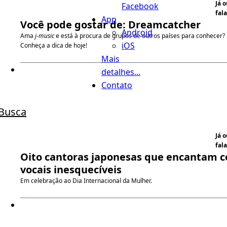
Já 
Facebook
fala
App
Você pode gostar de: Dreamcatcher
Android
Ama
j-music
e está à procura de grupos de outros países para conhecer?
iOS
Conheça a dica de hoje!
Mais
detalhes...
Contato
Busca
Já 
fala
Oito cantoras japonesas que encantam 
vocais inesquecíveis
Em celebração ao Dia Internacional da Mulher.