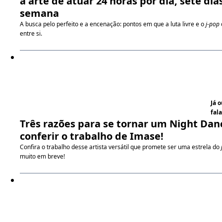
a arte de atuar 24 horas por dia, sete dia
semana
A busca pelo perfeito e a encenação: pontos em que a luta livre e o
j-pop
entre si.
Já 
fala
Três razões para se tornar um Night Dan
conferir o trabalho de Imase!
Confira o trabalho desse artista versátil que promete ser uma estrela do
muito em breve!