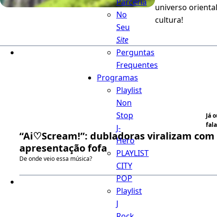
Parceria
universo orienta
No
cultura!
Seu
Site
Perguntas
Frequentes
Programas
Playlist
Non
Stop
Já 
fala
J-
“Ai♡Scream!”: dubladoras viralizam com
Hero
apresentação fofa
PLAYLIST
De onde veio essa música?
CITY
POP
Playlist
J
Rock