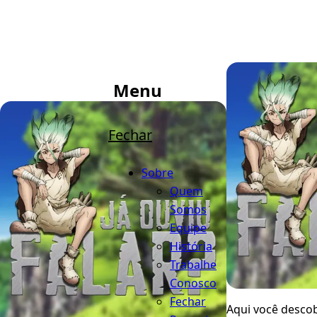
Menu
Fechar
Sobre
Quem
Somos
Equipe
História
Trabalhe
Conosco
Fechar
Aqui você descob