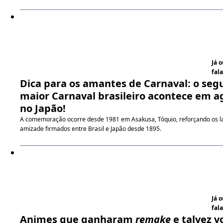
Já 
fala
Dica para os amantes de Carnaval: o se
maior Carnaval brasileiro acontece em a
no Japão!
A comemoração ocorre desde 1981 em Asakusa, Tóquio, reforçando os l
amizade firmados entre Brasil e Japão desde 1895.
Já 
fala
Animes que ganharam
remake
e talvez v