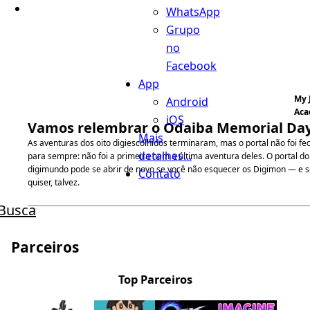
WhatsApp
Grupo
no
Facebook
App
My 
Android
Aca
iOS
Vamos relembrar o Odaiba Memorial Day
Mais
As aventuras dos oito digiescolhidos terminaram, mas o portal não foi f
detalhes...
para sempre: não foi a primeira nem a última aventura deles. O portal do
digimundo pode se abrir de novo se você não esquecer os Digimon — e s
Contato
quiser, talvez.
Busca
Parceiros
Top Parceiros