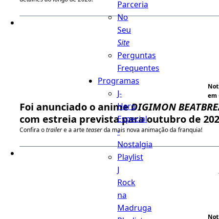
Parceria
No
Seu
Site
Perguntas
Frequentes
Programas
Not
J-
em 
Foi anunciado o anime
DIGIMON BEATBRE
Hero
com estreia prevista para outubro de 20
Especial
Confira o
trailer
e a arte
teaser
da mais nova animação da franquia!
-
Nostalgia
Playlist
J
Rock
na
Madruga
Not