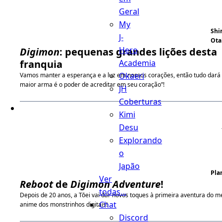
Geral
My
Shi
J-
Ota
Hero
Digimon
: pequenas grandes lições desta
Academia
franquia
Okaeri
Vamos manter a esperança e a luz em nossos corações, então tudo dará c
maior arma é o poder de acreditar em seu coração”!
JH
Coberturas
Kimi
Desu
Explorando
o
Japão
Pla
Ver
Reboot
de
Digimon Adventure
!
todas...
Depois de 20 anos, a Tōei vai dar novos toques à primeira aventura do m
Chat
anime dos monstrinhos digitais!
Discord