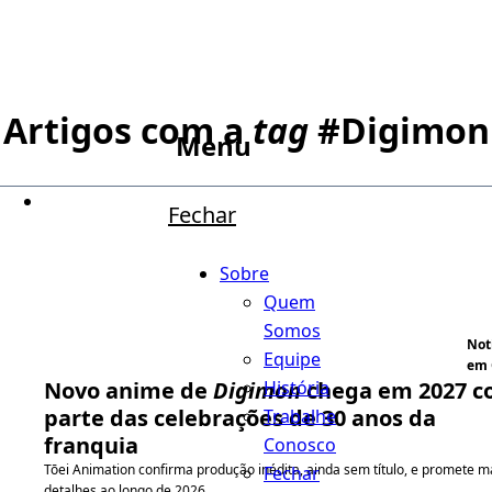
Artigos com a
tag
#
Digimon
Menu
Fechar
Sobre
Quem
Somos
Not
Equipe
em 
História
Novo anime de
Digimon
chega em 2027 
parte das celebrações de 30 anos da
Trabalhe
franquia
Conosco
Tōei Animation confirma produção inédita, ainda sem título, e promete m
Fechar
detalhes ao longo de 2026.