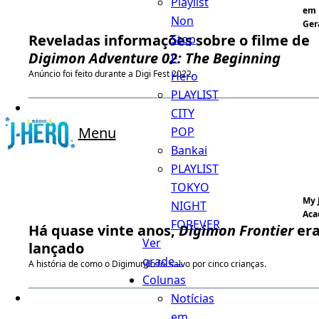
Playlist
em
Non
Ger
Reveladas informações sobre o filme de
Stop
Digimon Adventure 02: The Beginning
J-
Anúncio foi feito durante a Digi Fest 2022.
Hero
PLAYLIST
CITY
Menu
POP
Bankai
PLAYLIST
TOKYO
My 
NIGHT
Aca
FOREVER
Há quase vinte anos,
Digimon Frontier
er
Ver
lançado
grade...
A história de como o Digimundo foi salvo por cinco crianças.
Colunas
Notícias
em