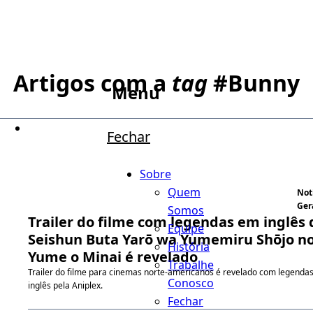
Artigos com a
tag
#
Bunny
Menu
Fechar
Sobre
Quem
Not
Ger
Somos
Trailer do filme com legendas em inglês 
Equipe
Seishun Buta Yarō wa Yumemiru Shōjo n
História
Yume o Minai é revelado
Trabalhe
Trailer do filme para cinemas norte-americanos é revelado com legenda
Conosco
inglês pela Aniplex.
Fechar