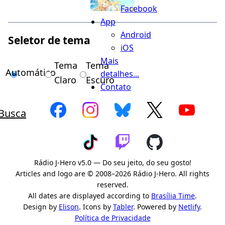
Facebook
App
Android
Seletor de tema
iOS
Mais
Tema
Tema
Automático
detalhes...
Claro
Escuro
Contato
Busca
Rádio J-Hero v5.0 — Do seu jeito, do seu gosto!
Articles and logo are © 2008–2026 Rádio J-Hero. All rights
reserved.
All dates are displayed according to
Brasília Time
.
Design by
Elison
. Icons by
Tabler
. Powered by
Netlify
.
Política de Privacidade