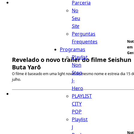
Parceria
No
Seu
Site
Perguntas
Frequentes
Not
em
Programas
Ger
Playlist
Revelado o novo trailer do filme Seishun
Non
Buta Yarō
Stop
O filme é baseado em uma light novel de mesmo nome e estreia dia 15 d
julho.
J-
Hero
PLAYLIST
CITY
POP
Playlist
J
Not