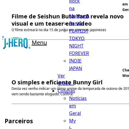
Rock
em
na
Ger
Filme de Seishun Buta Yarō revela novo
Madruga
visual e um teaser em vídeo
Bankai
O filme estreará no dia 15 de junho nos cinemas japoneses
PLAYLIST
TOKYO
Menu
NIGHT
FOREVER
INDIE
JAPAN
Cha
Ver
Wor
O simples e eficiente Bunny Girl
grade...
Desta vez venho indicar um ótimo anime da temporada de outono de 20
Colunas
vem sendo bastante elogiado. Confira!
Notícias
em
Geral
Parceiros
My
J-