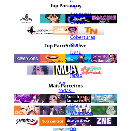
Top Parceiros
Hero
Academia
Okaeri
JH
Coberturas
Kimi
Top Parceiros Live
Desu
Explorando
o
Japão
Ver
Mais Parceiros
todas...
Chat
Discord
WhatsApp
Grupo
no