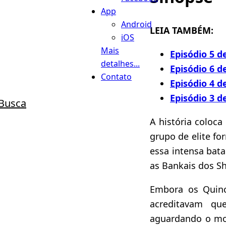
App
Android
LEIA TAMBÉM:
iOS
Mais
Episódio 5 d
detalhes...
Episódio 6 d
Contato
Episódio 4 d
Episódio 3 d
Busca
A história coloca
grupo de elite f
essa intensa bat
as Bankais dos Sh
Embora os Quinc
acreditavam qu
aguardando o mom