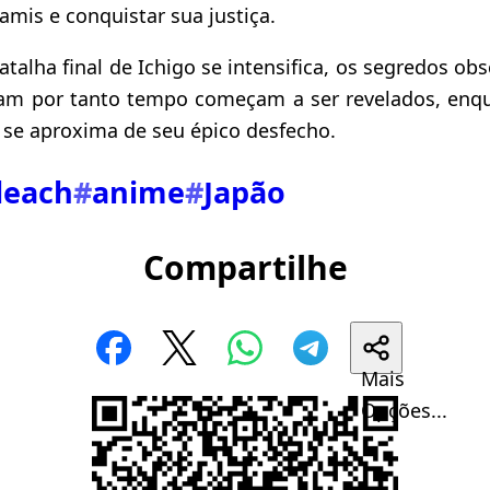
gamis e conquistar sua justiça.
talha final de Ichigo se intensifica, os segredos o
m por tanto tempo começam a ser revelados, enqu
se aproxima de seu épico desfecho.
leach
#
anime
#
Japão
Compartilhe
Mais
Opções...