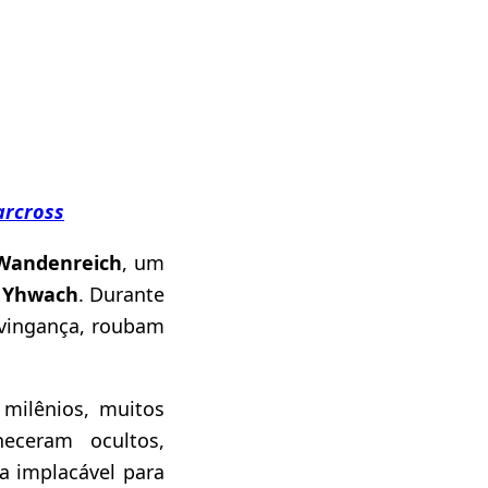
arcross
Wandenreich
, um
i
Yhwach
. Durante
 vingança, roubam
milênios, muitos
eceram ocultos,
a implacável para