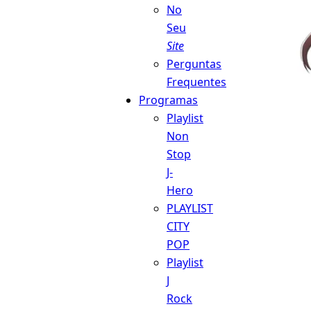
No
Seu
Site
Perguntas
Frequentes
Programas
Playlist
Non
Stop
J-
Hero
PLAYLIST
CITY
POP
Playlist
J
Rock