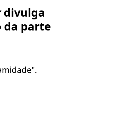
r
divulga
o da parte
lamidade".