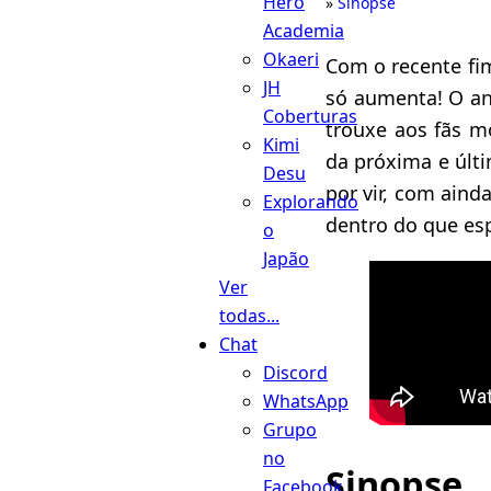
Hero
Sinopse
Academia
Okaeri
Com o recente fim
JH
só aumenta! O an
Coberturas
trouxe aos fãs m
Kimi
da próxima e últi
Desu
por vir, com aind
Explorando
dentro do que esp
o
Japão
Ver
todas...
Chat
Discord
WhatsApp
Grupo
no
Sinopse
Facebook