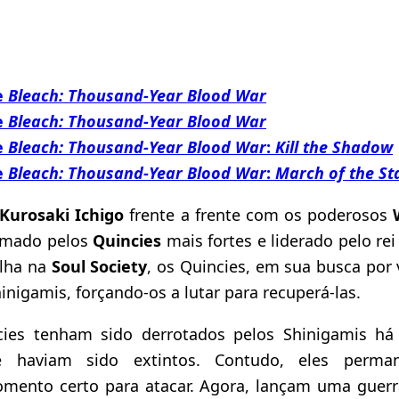
e
Bleach: Thousand-Year Blood War
e
Bleach: Thousand-Year Blood War
e
Bleach: Thousand-Year Blood War
:
Kill the Shadow
e
Bleach: Thousand-Year Blood War
:
March of the St
Kurosaki Ichigo
frente a frente com os poderosos
ormado pelos
Quincies
mais fortes e liderado pelo re
alha na
Soul Society
, os Quincies, em sua busca por
inigamis, forçando-os a lutar para recuperá-las.
ies tenham sido derrotados pelos Shinigamis há 
e haviam sido extintos. Contudo, eles perman
ento certo para atacar. Agora, lançam uma guerr