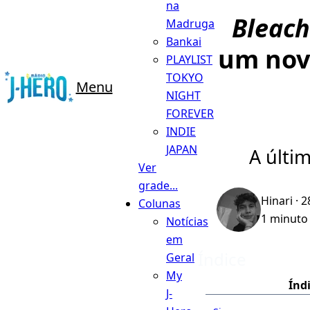
na
Bleach
Madruga
Bankai
um no
PLAYLIST
TOKYO
Menu
NIGHT
FOREVER
INDIE
JAPAN
A últi
Ver
grade...
Hinari
· 2
Colunas
1 minuto 
Notícias
em
Índice
Geral
My
Índ
J-