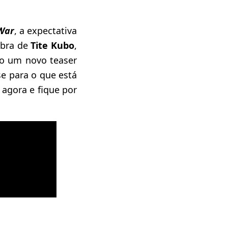
War
, a expectativa
obra de
Tite Kubo
,
do um novo teaser
se para o que está
agora e fique por