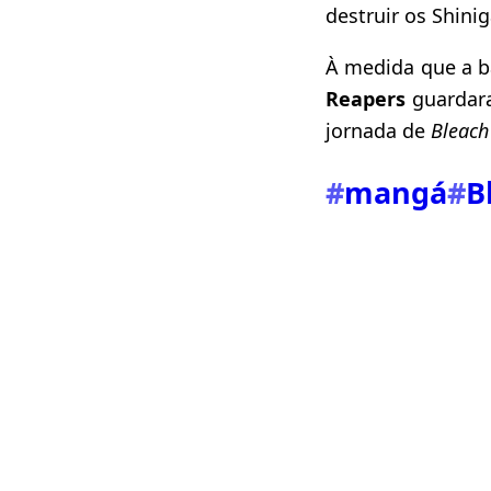
destruir os Shini
À medida que a ba
Reapers
guardara
jornada de
Bleach
#
mangá
#
B