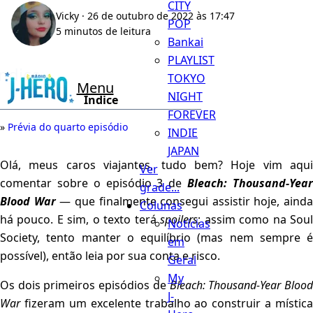
CITY
Vicky
· 26 de outubro de 2022 às 17:47
POP
5 minutos de leitura
Bankai
PLAYLIST
Índice
TOKYO
Menu
NIGHT
Índice
FOREVER
Prévia do quarto episódio
INDIE
JAPAN
Olá, meus caros viajantes, tudo bem? Hoje vim aqui
Ver
comentar sobre o episódio 3 de
Bleach: Thousand-Yea
grade...
Blood War
— que finalmente consegui assistir hoje, ainda
Colunas
há pouco. E sim, o texto terá
spoilers
; assim como na Sou
Notícias
Society, tento manter o equilíbrio (mas nem sempre é
em
possível), então leia por sua conta e risco.
Geral
My
Os dois primeiros episódios de
Bleach: Thousand-Year Bloo
J-
War
fizeram um excelente trabalho ao construir a mística