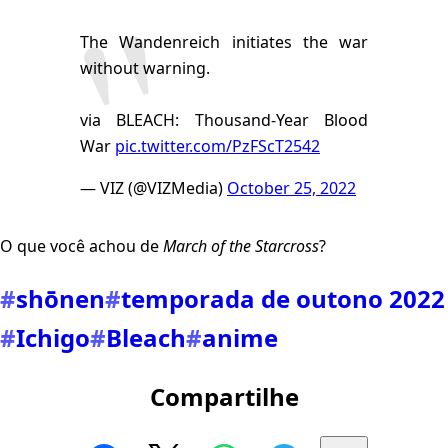
The Wandenreich initiates the war
without warning.
via BLEACH: Thousand-Year Blood
War
pic.twitter.com/PzFScT2542
— VIZ (@VIZMedia)
October 25, 2022
O que você achou de
March of the Starcross
?
#
shōnen
#
temporada de outono 2022
#
Ichigo
#
Bleach
#
anime
Compartilhe