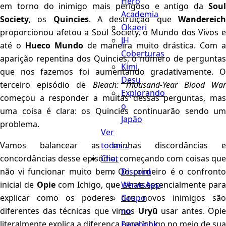
Hero
em torno do inimigo mais perigoso e antigo da
Soul
Academia
Society
, os
Quincies
. A destruição que
Wandereic
Okaeri
proporcionou afetou a Soul Society, o Mundo dos Vivos e
JH
até o
Hueco Mundo
de maneira muito drástica. Com 
Coberturas
aparição repentina dos Quincies, o número de perguntas
Kimi
que nos fazemos foi aumentando gradativamente. O
Desu
terceiro episódio de
Bleach: Thousand-Year Blood War
Explorando
começou a responder a muitas dessas perguntas, mas
o
uma coisa é clara: os Quincies continuarão sendo um
Japão
problema.
Ver
todas...
Vamos balancear as minhas discordâncias e
Chat
concordâncias desse episódio, começando com coisas que
Discord
não vi funcionar muito bem: Oo primeiro é o confronto
WhatsApp
inicial de
Opie
com Ichigo, que serve essencialmente para
Grupo
explicar como os poderes dos novos inimigos são
no
diferentes das técnicas que vimos
Uryū
usar antes. Opie
Facebook
literalmente explica a diferença para Ichigo no meio de sua