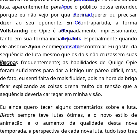
App
luta, aparentemente para que o público possa entender,
Android
porque eu não vejo por que ele iria querer ou precisar
iOS
dizer ao seu oponente. Em contrapartida, a forma
Mais
Vollständig
de Opie é adequadamente impressionante,
detalhes...
tanto em sua forma inicial quanto especialmente quando
Contato
ele absorve
Ayon
e começa a se descontrolar. Eu gostei d
sequência de luta mesmo que os dois não cruzassem suas
Busca
lâminas frequentemente; as habilidades de Quilge Opie
foram suficientes para dar a Ichigo um páreo difícil, mas,
de fato, eu senti falta de mais fluidez, pois na hora da briga
ficar explicando as coisas drena muito da tensão que a
sequência deveria carregar em minha visão.
Eu ainda quero tecer alguns comentários sobre a luta.
Bleach
sempre teve lutas ótimas, e o novo estilo de
animação e o aumento da qualidade desta nova
temporada, a perspectiva de cada nova luta, tudo isso traz