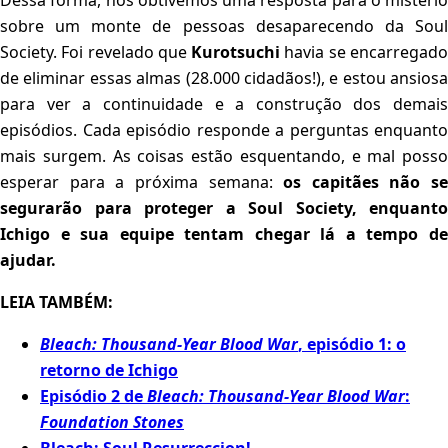
Dessa forma, nós obtivemos uma resposta para o mistério
sobre um monte de pessoas desaparecendo da Soul
Society. Foi revelado que
Kurotsuchi
havia se encarregad
de eliminar essas almas (28.000 cidadãos!), e estou ansiosa
para ver a continuidade e a construção dos demais
episódios. Cada episódio responde a perguntas enquanto
mais surgem. As coisas estão esquentando, e mal posso
esperar para a próxima semana:
os capitães não se
segurarão para proteger a Soul Society, enquanto
Ichigo e sua equipe tentam chegar lá a tempo de
ajudar.
LEIA TAMBÉM:
Bleach: Thousand-Year Blood War
, episódio 1: o
retorno de Ichigo
Episódio 2 de
Bleach: Thousand-Year Blood War
:
Foundation Stones