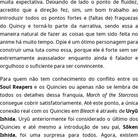
muita expectativa. Deixando de lado o ponto de fluidez,
acredito que a direção fez, sim, um bom trabalho ao
introduzir todos os pontos fortes e (faltas de) fraquezas
do Quincy e torná-lo parte da narrativa, sendo essa a
maneira natural de fazer as coisas que tem sido feita no
anime há muito tempo. Opie é um ótimo personagem para
construir uma luta como essa, porque ele é forte sem ser
extremamente avassalador enquanto ainda é falador e
orgulhoso o suficiente para ser convincente.
Para quem não tem conhecimento do conflito entre os
Soul Reapers
e os Quincies ou apenas não se lembra d
todos os detalhes dessa franquia,
March of the Starcross
consegue cobrir satisfatoriamente. Até este ponto, a única
conexão real com os Quincies em
Bleach
é através de
Ury
Ishida
. Uryū anteriormente foi considerado o último dos
Quincies e até mesmo a introdução de seu pai,
Sōken
Ishida
, foi uma surpresa para todos. Agora, existem