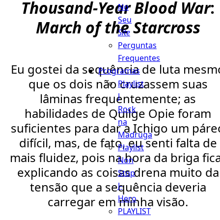
Thousand-Year Blood War
:
No
Seu
March of the Starcross
Site
Perguntas
Frequentes
Eu gostei da sequência de luta mesm
Programas
que os dois não cruzassem suas
Playlist
lâminas frequentemente; as
J
Rock
habilidades de Quilge Opie foram
na
suficientes para dar a Ichigo um páre
Madruga
difícil, mas, de fato, eu senti falta de
Playlist
mais fluidez, pois na hora da briga fic
Non
explicando as coisas drena muito da
Stop
tensão que a sequência deveria
J-
Hero
carregar em minha visão.
PLAYLIST