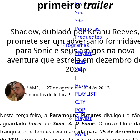
primeiro
trailer
No
Seu
Site
Perguntas
Shadow, dublado por Keanu Reeves,
Frequentes
promete ser um adversário formidáve
Programas
para Sonic e seus amigos na nova
Playlist
aventura que estreia em dezembro d
Non
2024.
Stop
J-
Hero
「AMF」
· 27 de agosto de 2024 às 20:13
PLAYLIST
2 minutos de leitura
CITY
POP
Nesta terça-feira, a
Paramount Pictures
divulgou o tã
Playlist
aguardado
trailer
de
Sonic 3: O Filme
. O novo filme d
J
franquia, que tem estreia marcada para
25 de dezembro
Rock
de 2024
, promete trazer muita ação e emoção para os fã