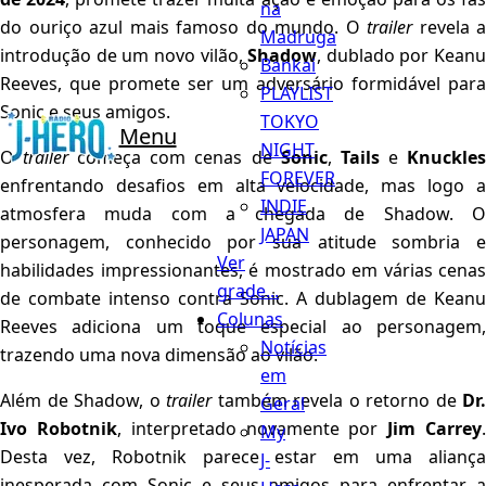
na
do ouriço azul mais famoso do mundo. O
trailer
revela a
Madruga
introdução de um novo vilão,
Shadow
, dublado por Keanu
Bankai
Reeves, que promete ser um adversário formidável para
PLAYLIST
Sonic e seus amigos.
TOKYO
Menu
NIGHT
O
trailer
começa com cenas de
Sonic
,
Tails
e
Knuckle
FOREVER
enfrentando desafios em alta velocidade, mas logo a
INDIE
atmosfera muda com a chegada de Shadow. O
JAPAN
personagem, conhecido por sua atitude sombria e
Ver
habilidades impressionantes, é mostrado em várias cenas
grade...
de combate intenso contra Sonic. A dublagem de Keanu
Colunas
Reeves adiciona um toque especial ao personagem,
Notícias
trazendo uma nova dimensão ao vilão.
em
Além de Shadow, o
trailer
também revela o retorno de
Dr.
Geral
Ivo Robotnik
, interpretado novamente por
Jim Carrey
My
Desta vez, Robotnik parece estar em uma aliança
J-
inesperada com Sonic e seus amigos para enfrentar a