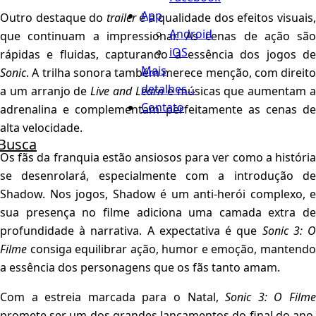
App
Outro destaque do
trailer
é a qualidade dos efeitos visuais
Android
que continuam a impressionar. As cenas de ação são
iOS
rápidas e fluidas, capturando a essência dos jogos de
Mais
Sonic
. A trilha sonora também merece menção, com direito
detalhes...
a um arranjo de
Live and Learn
e músicas que aumentam 
Contato
adrenalina e complementam perfeitamente as cenas de
alta velocidade.
Busca
Os fãs da franquia estão ansiosos para ver como a história
se desenrolará, especialmente com a introdução de
Shadow. Nos jogos, Shadow é um anti-herói complexo, e
sua presença no filme adiciona uma camada extra de
profundidade à narrativa. A expectativa é que
Sonic 3: 
Filme
consiga equilibrar ação, humor e emoção, mantendo
a essência dos personagens que os fãs tanto amam.
Com a estreia marcada para o Natal,
Sonic 3: O Film
promete ser um dos grandes lançamentos do final do ano.