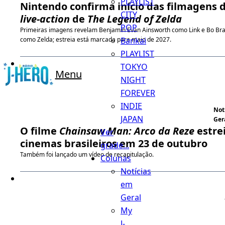
PLAYLIST
Nintendo confirma início das filmagens 
CITY
live-action
de
The Legend of Zelda
POP
Primeiras imagens revelam Benjamin Evan Ainsworth como Link e Bo Br
Bankai
como Zelda; estreia está marcada para maio de 2027.
PLAYLIST
TOKYO
Menu
NIGHT
FOREVER
INDIE
Not
JAPAN
Ger
O filme
Chainsaw Man: Arco da Reze
estre
Ver
cinemas brasileiros em 23 de outubro
grade...
Também foi lançado um vídeo de recapitulação.
Colunas
Notícias
em
Geral
My
J-