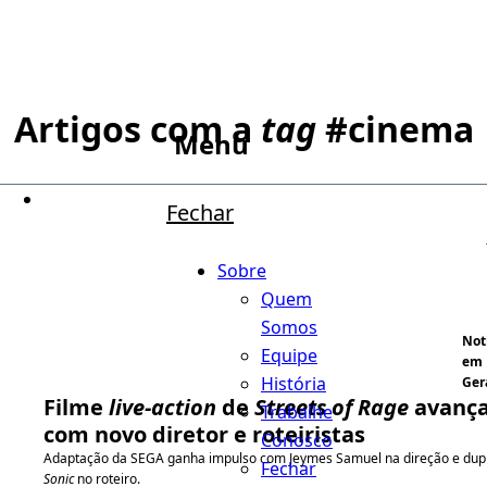
Artigos com a
tag
#
cinema
Menu
Fechar
Sobre
Quem
Somos
Not
Equipe
em
História
Ger
Filme
live-action
de
Streets of Rage
avanç
Trabalhe
com novo diretor e roteiristas
Conosco
Adaptação da SEGA ganha impulso com Jeymes Samuel na direção e dup
Fechar
Sonic
no roteiro.