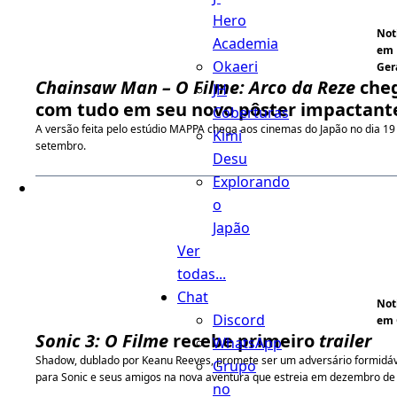
Hero
Not
Academia
em
Okaeri
Ger
Chainsaw Man – O Filme: Arco da Reze
che
JH
com tudo em seu novo pôster impactant
Coberturas
A versão feita pelo estúdio MAPPA chega aos cinemas do Japão no dia 19
Kimi
setembro.
Desu
Explorando
o
Japão
Ver
todas...
Chat
Not
Discord
em 
Sonic 3: O Filme
recebe primeiro
trailer
WhatsApp
Shadow, dublado por Keanu Reeves, promete ser um adversário formidáv
Grupo
para Sonic e seus amigos na nova aventura que estreia em dezembro de
no