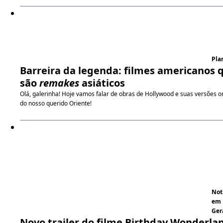
Pla
Barreira da legenda: filmes americanos 
são
remakes
asiáticos
Olá, galerinha! Hoje vamos falar de obras de Hollywood e suas versões or
do nosso querido Oriente!
Not
em
Ger
Novo trailer do filme Birthday Wonderla