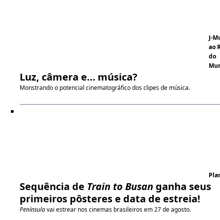
J-M
ao 
do
Mu
Luz, câmera e… música?
Monstrando o potencial cinematográfico dos clipes de música.
Pla
Sequência de
Train to Busan
ganha seus
primeiros pôsteres e data de estreia!
Península
vai estrear nos cinemas brasileiros em 27 de agosto.