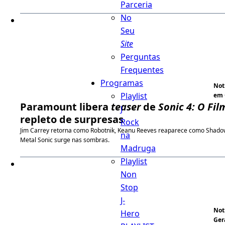
Parceria
No
Seu
Site
Perguntas
Frequentes
Programas
Not
Playlist
em 
Paramount libera
teaser
de
Sonic 4: O Fil
J
repleto de surpresas
Rock
Jim Carrey retorna como Robotnik, Keanu Reeves reaparece como Shado
na
Metal Sonic surge nas sombras.
Madruga
Playlist
Non
Stop
J-
Not
Hero
Ger