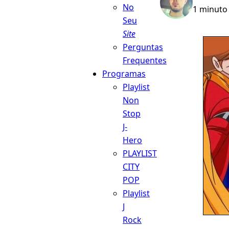
No
1 minuto 
Seu
Site
Perguntas
Frequentes
Programas
Playlist
Non
Stop
J-
Hero
PLAYLIST
CITY
POP
Playlist
J
Rock