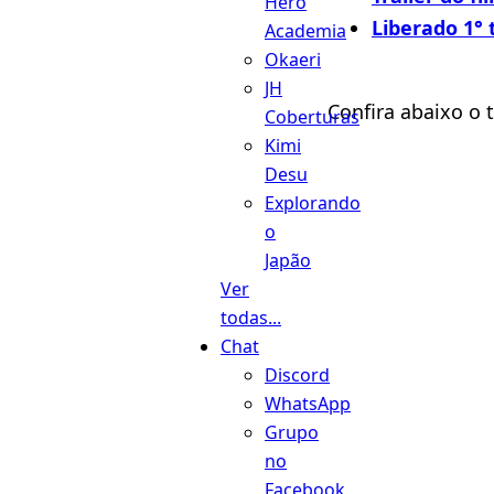
Hero
Liberado 1° 
Academia
Okaeri
JH
Confira abaixo o 
Coberturas
Kimi
Desu
Explorando
o
Japão
Ver
todas...
Chat
Discord
WhatsApp
Grupo
no
Facebook