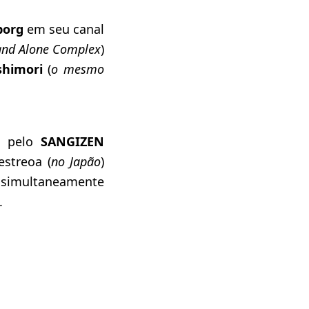
borg
em seu canal
tand Alone Complex
)
shimori
(
o mesmo
e pelo
SANGIZEN
estreoa (
no Japão
)
simultaneamente
.