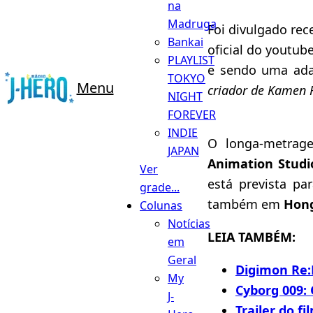
na
Madruga
Foi divulgado rec
Bankai
oficial do youtub
PLAYLIST
e sendo uma ada
TOKYO
Menu
criador de Kamen 
NIGHT
FOREVER
INDIE
O longa-metrag
JAPAN
Animation Studi
Ver
está prevista pa
grade...
também em
Hon
Colunas
Notícias
LEIA TAMBÉM:
em
Geral
Digimon Re:D
My
Cyborg 009: 
J-
Trailer do f