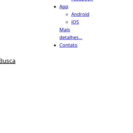
App
Android
iOS
Mais
detalhes...
Contato
Busca