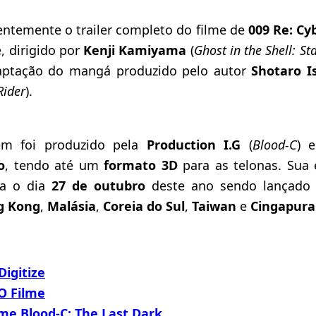
entemente o trailer completo do filme de
009 Re: Cy
e, dirigido por
Kenji Kamiyama
(
Ghost in the Shell: S
ptação do mangá produzido pelo autor
Shotaro I
Rider
).
em foi produzido pela
Production I.G
(
Blood-C
) 
o
, tendo até um
formato 3D
para as telonas. Sua 
ra o dia
27 de outubro
deste ano sendo lançado 
g Kong
,
Malásia
,
Coreia do Sul
,
Taiwan
e
Cingapura
igitize
O Filme
ilme Blood-C: The Last Dark