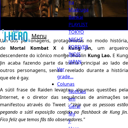
na
Madruga
Bankai
PLAYLIST
TOKYO
Menu
NIGHT
Um dos personagens, protagonistas no modo história,
FOREVER
de
Mortal Kombat X
é
Kung Jin,
um arqueiro
INDIE
descendente do icônico monge Shaolin
Kung Lao.
E Kung
JAPAN
Jin acaba fazendo parte da trama principal ao lado de
Ver
outros personagens, sendo revelado durante a história
grade...
que ele é gay.
Colunas
A sútil frase de Raiden levantou algumas questões pela
Notícias
Internet, e o diretor das sequências de animações se
em
manifestou através do Tweet : "
Vejo que as pessoas estã
Geral
pegando a sútil exposição contida no flashback de Kung Jin.
My
Fico feliz que temos fãs tão observadores."
J-