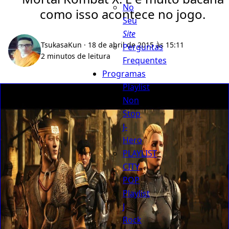
No
como isso acontece no jogo.
Seu
Site
TsukasaKun
· 18 de abril de 2015 às 15:11
Perguntas
2 minutos de leitura
Frequentes
Programas
Playlist
Non
Stop
J-
Hero
PLAYLIST
CITY
POP
Playlist
J
Rock