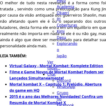
Hero
O melhor de tudo nesta revelação é a forma como foi
Academia
tratada , servindo como uma preocupação para Kung Jin
Okaeri
por causa da visão antiquada dos guerreiros Shaolin, mas
JH
não afetando quem ele é ou o separando dos outros
Coberturas
lutadores, desta forma ele entra em um equilíbrio em que
Kimi
realmente não importa em nada se ele é ou não gay, mas
Desu
ainda é algo que deve ser mencionado para detalhar sua
Explorando
personalidade ainda mais.
o
Japão
LEIA TAMBÉM:
Ver
Virtual Galaxy - Mortal Kombat: Komplete Edition
todas...
Filme e Game Novos de Mortal Kombat Podem ser
Chat
Lançados Simultaneamente!
Discord
Mortal kombat X – Capitulo 1: Prelúdio. Abertura
WhatsApp
do game em HQ
Grupo
2015 é o ano das Melhores Novidades! Confira um
no
Resumão de Mortal Kombat X
Facebook