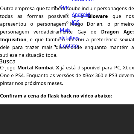
App
Outra empresa que também soube incluir personagens de
Android
todas as formas possíveis é a
Bioware
que nos
iOS
apresentou o personagem Mago Dorian, o primeiro
Mais
personagem verdadeiramente Gay de
Dragon Age
detalhes...
Inquisition
, e que também utilizou a preferência sexual
Contato
dele para trazer mais diversidade enquanto mantém a
sutileza na situação toda.
Busca
O jogo
Mortal Kombat X
já está disponível para PC, Xbo
One e PS4. Enquanto as versões de XBox 360 e PS3 devem
pintar nos próximos meses.
Confiram a cena do flask back no vídeo abaixo: