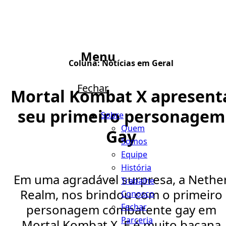
Menu
Coluna:
Notícias em Geral
Fechar
Mortal Kombat X apresent
seu primeiro personagem
Sobre
Quem
Gay
Somos
Equipe
História
Em uma agradável surpresa, a Nethe
Trabalhe
Realm, nos brindou com o primeiro
Conosco
Fechar
personagem combatente gay em
Parceria
Mortal Kombat X. E é muito bacana