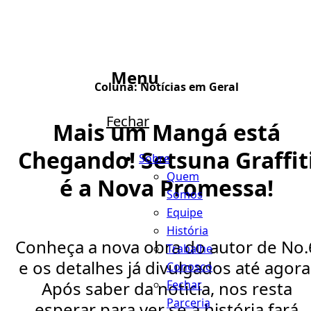
Menu
Coluna:
Notícias em Geral
Fechar
Mais um Mangá está
Chegando! Setsuna Graffit
Sobre
Quem
é a Nova Promessa!
Somos
Equipe
História
Conheça a nova obra do autor de No.
Trabalhe
e os detalhes já divulgados até agora
Conosco
Fechar
Após saber da noticia, nos resta
Parceria
esperar para ver se a história fará