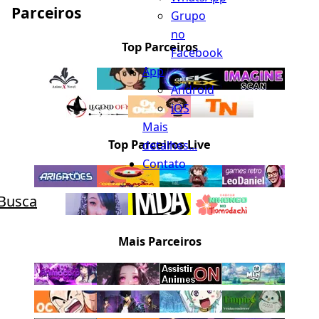
Parceiros
Grupo
no
Top Parceiros
Facebook
App
Android
iOS
Mais
Top Parceiros Live
detalhes...
Contato
Busca
Mais Parceiros