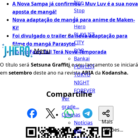
Non
A Nova Sampa já confirmou - Muv Luv é a sua nova
Stop
aposta de mangá!
J-
Nova adaptação de mangá para anime de Maken-
Hero
Ki!
PLAYLIST
Foi divulgado o trailer da nova adaptação para
CITY
filme do mangá Parasyte!
Menu
POP
Anime Fairy Tail Terá Nova Temporada
Bankai
O título será
Setsuna Graffiti
e seu lançamento se iniciar
PLAYLIST
em
setembro
deste ano na revista
ARIA
da
Kodansha.
TOKYO
NIGHT
FOREVER
Compartilhe
Ver
grade...
Colunas
Mais
Notícias
Opções...
em