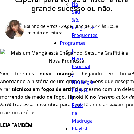
No
grande sucesso ou não.
Seu
Site
Bolinho de Arroz
· 29 de julho de 2014 às 20:58
Perguntas
1 minuto de leitura
Frequentes
Programas
J-
Hero
Especial
Sim, teremos
novo mangá
chegando em breve!
-
Abordando a história de um grupo de jovens que desejam
Nostalgia
virar
técnicos em fogos de artifício
, mesmo com um dele
Playlist
morrendo de medo de fogo,
Hinoki Kino
(mesmo autor d
J
No.6)
traz essa nova obra para seus fãs que ansiavam por
Rock
mais uma série.
na
Madruga
LEIA TAMBÉM:
Playlist