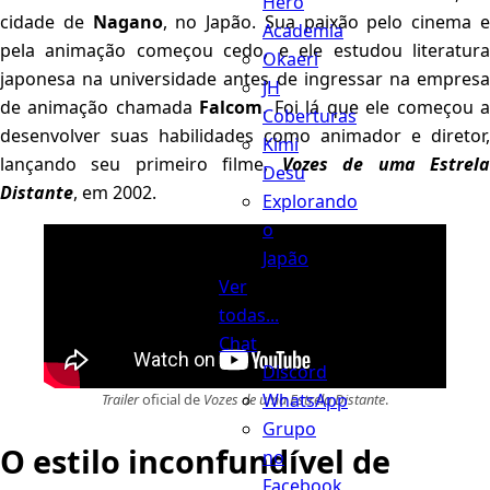
Hero
cidade de
Nagano
, no Japão. Sua paixão pelo cinema 
Academia
pela animação começou cedo, e ele estudou literatura
Okaeri
japonesa na universidade antes de ingressar na empresa
JH
de animação chamada
Falcom
. Foi lá que ele começou 
Coberturas
desenvolver suas habilidades como animador e diretor,
Kimi
lançando seu primeiro filme,
Vozes de uma Estrel
Desu
Distante
, em 2002.
Explorando
o
Japão
Ver
todas...
Chat
Discord
WhatsApp
Trailer
oficial de
Vozes de uma Estrela Distante
.
Grupo
O estilo inconfundível de
no
Facebook