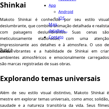
Shinkai
App
Android
iOS
Makoto Shinkai é conhecido por seu estilo visual
Mais
deslumbrante, que combina animação detalhada e realista
detalhes...
com paisagens deslumbrantes. Suas cenas são
Contato
meticulosamente elaboradas, com uma atenção
impressionante aos detalhes e à atmosfera. O uso de
Busca
cores vibrantes e a habilidade de Shinkai em criar
ambientes atmosféricos e emocionalmente carregados
são marcas registradas de suas obras.
Explorando temas universais
Além de seu estilo visual distintivo, Makoto Shinkai é
mestre em explorar temas universais, como amor, solidão,
saudade e a natureza transitória da vida. Seus filmes