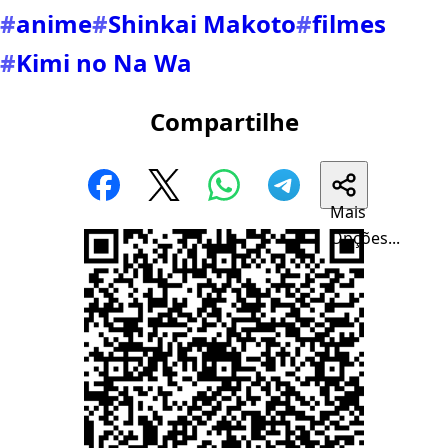
#
anime
#
Shinkai Makoto
#
filmes
#
Kimi no Na Wa
Compartilhe
Mais
Opções...