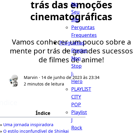
trás das emoções
No
Seu
cinematográficas
Site
Perguntas
Frequentes
Vamos conhecer um pouco sobre a
Programas
mente por trás de grandes sucessos
Playlist
de filmes de anime!
Non
Stop
J-
Marvin
· 14 de junho de 2023 às 23:34
Hero
2 minutos de leitura
PLAYLIST
CITY
Índice
POP
Playlist
Índice
J
Uma jornada inspiradora
Rock
O estilo inconfundível de Shinkai