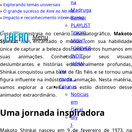
na
Explorando temas universais
Madruga
O grande sucesso de
Kimi no Na Wa.
Bankai
Impacto e reconhecimento internacional
PLAYLIST
TOKYO
Desde sua estreia no cenário cinematográfico,
Makoto
Menu
NIGHT
Shinkai
tem encantado o mundo com sua habilidade
FOREVER
única de capturar a beleza dos sentimentos humanos em
INDIE
suas animações. Conhecido por seus visuais
JAPAN
deslumbrantes e histórias emocionalmente profundas,
Ver
Shinkai conquistou uma base de fãs fiéis e se tornou uma
grade...
figura influente na indústria da animação. Nesta matéria,
Colunas
vamos explorar a carreira e o estilo distintivo desse
Notícias
animador extraordinário.
em
Geral
Uma jornada inspiradora
My
J-
Makoto Shinkai nasceu em 9 de fevereiro de 1973, na