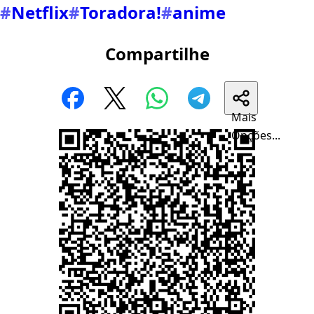
#
Netflix
#
Toradora!
#
anime
Compartilhe
Mais
Opções...