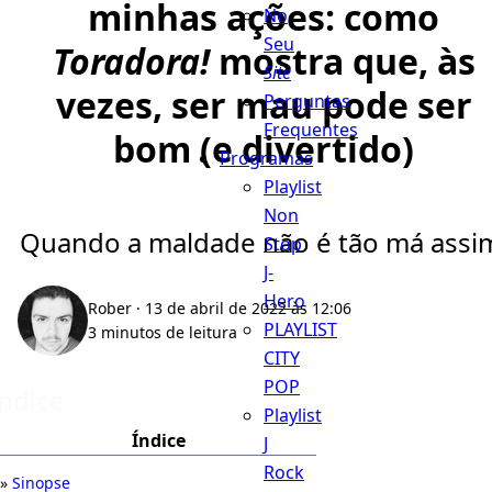
minhas ações: como
No
Seu
Toradora!
mostra que, às
Site
vezes, ser mau pode ser
Perguntas
Frequentes
bom (e divertido)
Programas
Playlist
Non
Quando a maldade não é tão má assi
Stop
J-
Hero
Rober
· 13 de abril de 2022 às 12:06
PLAYLIST
3 minutos de leitura
CITY
POP
Índice
Playlist
Índice
J
Rock
Sinopse