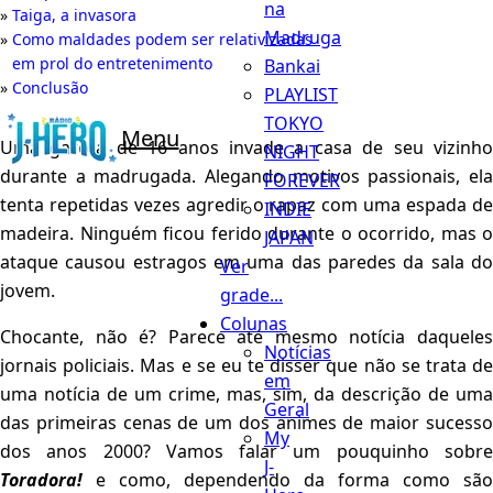
na
Taiga, a invasora
Madruga
Como maldades podem ser relativizadas
em prol do entretenimento
Bankai
Conclusão
PLAYLIST
TOKYO
Menu
Uma garota de 16 anos invade a casa de seu vizinho
NIGHT
durante a madrugada. Alegando motivos passionais, ela
FOREVER
tenta repetidas vezes agredir o rapaz com uma espada de
INDIE
madeira. Ninguém ficou ferido durante o ocorrido, mas o
JAPAN
ataque causou estragos em uma das paredes da sala do
Ver
jovem.
grade...
Colunas
Chocante, não é? Parece até mesmo notícia daqueles
Notícias
jornais policiais. Mas e se eu te disser que não se trata de
em
uma notícia de um crime, mas, sim, da descrição de uma
Geral
das primeiras cenas de um dos animes de maior sucesso
My
dos anos 2000? Vamos falar um pouquinho sobre
J-
Toradora!
e como, dependendo da forma como são