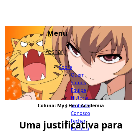
Menu
Fechar
Sobre
Quem
Somos
Equipe
História
Trabalhe
Coluna:
My J-Hero Academia
Conosco
Fechar
Uma justificativa para
Parceria