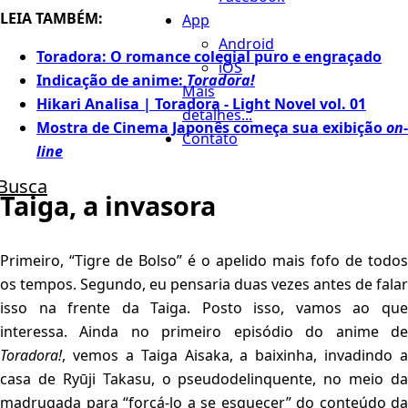
LEIA TAMBÉM:
App
Android
Toradora: O romance colegial puro e engraçado
iOS
Indicação de anime:
Toradora!
Mais
Hikari Analisa | Toradora - Light Novel vol. 01
detalhes...
Mostra de Cinema Japonês começa sua exibição
on-
Contato
line
Busca
Taiga, a invasora
Primeiro, “Tigre de Bolso” é o apelido mais fofo de todos
os tempos. Segundo, eu pensaria duas vezes antes de falar
isso na frente da Taiga. Posto isso, vamos ao que
interessa. Ainda no primeiro episódio do anime de
Toradora!
, vemos a Taiga Aisaka, a baixinha, invadindo a
casa de Ryūji Takasu, o pseudodelinquente, no meio da
madrugada para “forçá-lo a se esquecer” do conteúdo da