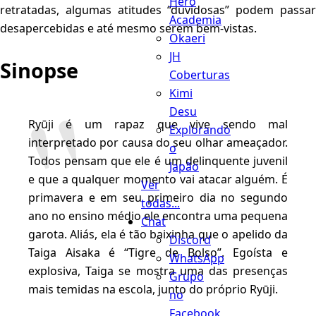
Hero
retratadas, algumas atitudes “duvidosas” podem passar
Academia
desapercebidas e até mesmo serem bem-vistas.
Okaeri
JH
Sinopse
Coberturas
Kimi
Desu
Ryūji é um rapaz que vive sendo mal
Explorando
interpretado por causa do seu olhar ameaçador.
o
Todos pensam que ele é um delinquente juvenil
Japão
e que a qualquer momento vai atacar alguém. É
Ver
primavera e em seu primeiro dia no segundo
todas...
ano no ensino médio ele encontra uma pequena
Chat
garota. Aliás, ela é tão baixinha que o apelido da
Discord
Taiga Aisaka é “Tigre de Bolso”. Egoísta e
WhatsApp
explosiva, Taiga se mostra uma das presenças
Grupo
mais temidas na escola, junto do próprio Ryūji.
no
Facebook