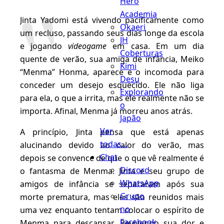
Hero
Academia
Jinta Yadomi está vivendo pacificamente como
Okaeri
um recluso, passando seus dias longe da escola
JH
e jogando
videogame
em casa. Em um dia
Coberturas
quente de verão, sua amiga de infância, Meiko
Kimi
“Menma” Honma, aparece e o incomoda para
Desu
conceder um desejo esquecido. Ele não liga
Explorando
para ela, o que a irrita, mas ele realmente não se
o
importa. Afinal, Menma já morreu anos atrás.
Japão
Ver
A princípio, Jinta pensa que está apenas
todas...
alucinando devido ao calor do verão, mas
Chat
depois se convence de que o que vê realmente é
Discord
o fantasma de Menma. Jinta e seu grupo de
WhatsApp
amigos de infância se separaram após sua
Grupo
morte prematura, mas eles são reunidos mais
no
uma vez enquanto tentam colocar o espírito de
Facebook
Menma para descansar. Revivendo sua dor e