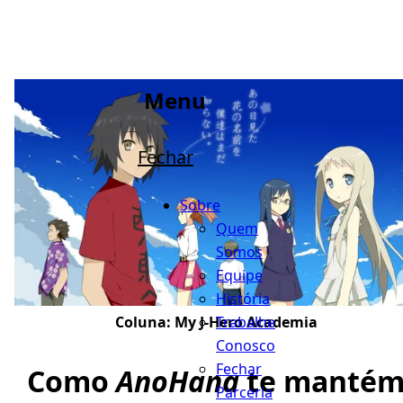
Menu
Fechar
Sobre
Quem
Somos
Equipe
História
Trabalhe
Coluna:
My J-Hero Academia
Conosco
Fechar
Como
AnoHana
te manté
Parceria