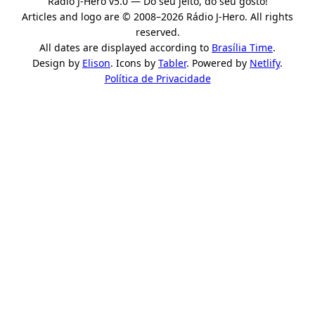
Rádio J-Hero v5.0 — Do seu jeito, do seu gosto!
Articles and logo are © 2008–2026 Rádio J-Hero. All rights
reserved.
All dates are displayed according to
Brasília Time
.
Design by
Elison
. Icons by
Tabler
. Powered by
Netlify
.
Política de Privacidade