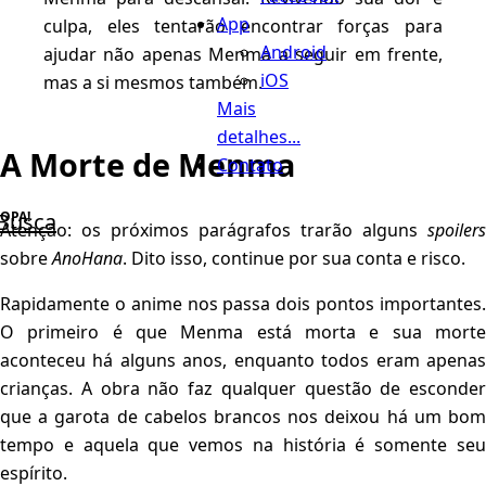
App
culpa, eles tentarão encontrar forças para
Android
ajudar não apenas Menma a seguir em frente,
iOS
mas a si mesmos também.
Mais
detalhes...
A Morte de Menma
Contato
Busca
Atenção: os próximos parágrafos trarão alguns
spoilers
sobre
AnoHana
. Dito isso, continue por sua conta e risco.
Rapidamente o anime nos passa dois pontos importantes.
O primeiro é que Menma está morta e sua morte
aconteceu há alguns anos, enquanto todos eram apenas
crianças. A obra não faz qualquer questão de esconder
que a garota de cabelos brancos nos deixou há um bom
tempo e aquela que vemos na história é somente seu
espírito.