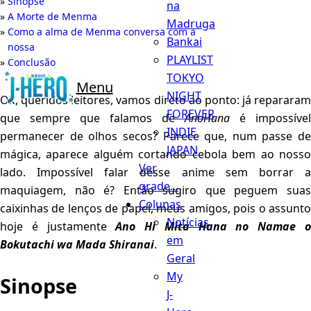
Sinopse
na
A Morte de Menma
Madruga
Como a alma de Menma conversa com a
Bankai
nossa
PLAYLIST
Conclusão
TOKYO
Menu
NIGHT
Ok, queridos leitores, vamos direto ao ponto: já repararam
FOREVER
que sempre que falamos de
AnoHana
é impossível
INDIE
permanecer de olhos secos? Parece que, num passe de
JAPAN
mágica, aparece alguém cortando cebola bem ao nosso
Ver
lado. Impossível falar desse anime sem borrar a
grade...
maquiagem, não é? Então sugiro que peguem suas
Colunas
caixinhas de lenços de papel, meus amigos, pois o assunto
Notícias
hoje é justamente
Ano Hi Mita Hana no Namae 
em
Bokutachi wa Mada Shiranai
.
Geral
My
Sinopse
J-