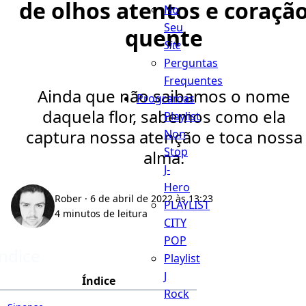
de olhos atentos e coraçã
No
Seu
quente
Site
Perguntas
Frequentes
Ainda que não saibamos o nome
Programas
daquela flor, sabemos como ela
Playlist
captura nossa atenção e toca nossa
Non
Stop
alma.
J-
Hero
Rober
· 6 de abril de 2022 às 13:23
PLAYLIST
4 minutos de leitura
CITY
POP
Índice
Playlist
J
Índice
Rock