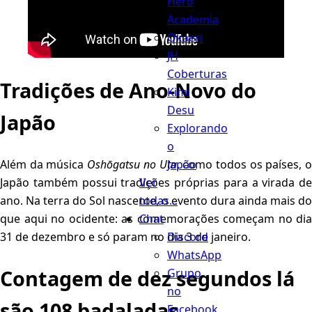
Hero
Academia
Okaeri
JH
Coberturas
Tradições de Ano-Novo do
Kimi
Desu
Japão
Explorando
o
Japão
Além da música
Oshōgatsu no Uta
, como todos os países, 
Ver
Japão também possui tradições próprias para a virada de
todas...
ano. Na terra do Sol nascente, o evento dura ainda mais do
Chat
que aqui no ocidente: as comemorações começam no dia
Discord
31 de dezembro e só param no dia 3 de janeiro.
WhatsApp
Contagem de dez segundos lá
Grupo
no
são 108 badaladas
Facebook