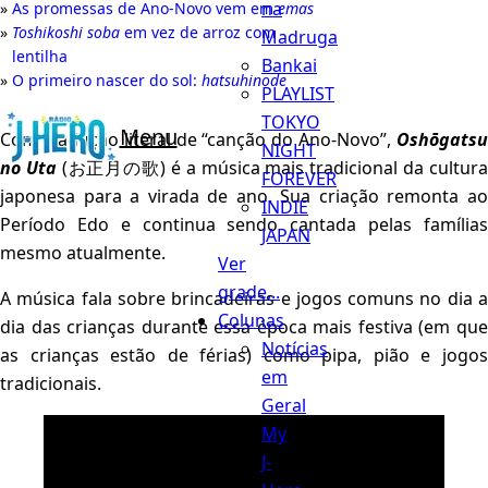
na
As promessas de Ano-Novo vem em
emas
Toshikoshi soba
em vez de arroz com
Madruga
lentilha
Bankai
O primeiro nascer do sol:
hatsuhinode
PLAYLIST
TOKYO
Menu
Com tradução literal de “canção do Ano-Novo”,
Oshōgatsu
NIGHT
no Uta
(お正月の歌) é a música mais tradicional da cultur
FOREVER
japonesa para a virada de ano. Sua criação remonta ao
INDIE
Período Edo e continua sendo cantada pelas famílias
JAPAN
mesmo atualmente.
Ver
grade...
A música fala sobre brincadeiras e jogos comuns no dia a
Colunas
dia das crianças durante essa época mais festiva (em que
Notícias
as crianças estão de férias) como pipa, pião e jogos
em
tradicionais.
Geral
My
J-