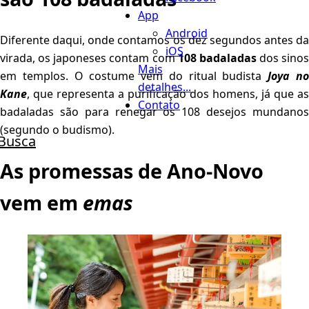
App
Android
Diferente daqui, onde contamos os dez segundos antes da
iOS
virada, os japoneses contam com
108 badaladas
dos sinos
Mais
em templos. O costume vem do ritual budista
Joya n
detalhes...
Kane
, que representa a purificação dos homens, já que as
Contato
badaladas são para renegar os 108 desejos mundanos
(segundo o budismo).
Busca
As promessas de Ano-Novo
vem em
emas