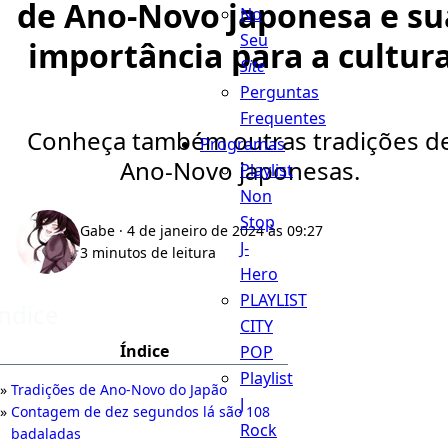
de Ano-Novo japonesa e su
No
Seu
importância para a cultur
Site
Perguntas
Frequentes
Conheça também outras tradições d
Programas
Ano-Novo japonesas.
Playlist
Non
Stop
Gabe
· 4 de janeiro de 2024 às 09:27
J-
3 minutos de leitura
Hero
PLAYLIST
Índice
CITY
Índice
POP
Playlist
Tradições de Ano-Novo do Japão
J
Contagem de dez segundos lá são 108
Rock
badaladas