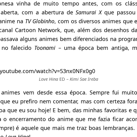
onesa vinha de muito tempo antes, com os clás
aberta, com a abertura de
Samurai X
que passou
 anime na
TV Globinho
, com os diversos animes que e
anal Cartoon Network, que, além dos desenhos da
passava alguns animes bem diferenciados na prog
 no falecido
Toonami
– uma época bem antiga, m
.youtube.com/watch?v=53nx0NFx0g0
Love Hina
ED –
Kimi Sae Ireba
animes vem desde essa época. Sempre fui muito
 que eu prefiro nem comentar, mas com certeza fo
a que eu sou hoje! E bem, das minhas favoritas e q
a o encerramento do anime que me fazia ficar aco
pre) é aquele que mais me traz boas lembranças. 
co
Love Hina
!