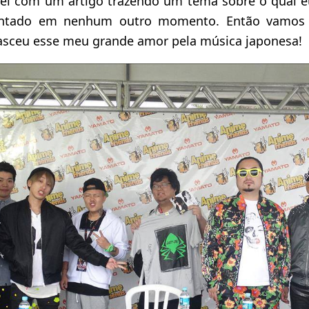
nei com um artigo trazendo um tema sobre o qual e
ntado em nenhum outro momento. Então vamos a
asceu esse meu grande amor pela música japonesa!