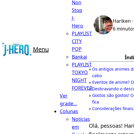
Non
Stop
J-
Hariken
·
Hero
6 minutos
PLAYLIST
CITY
Índice
Menu
POP
Bankai
Índ
PLAYLIST
Os antigos animes da
TOKYO
cabo
NIGHT
Eventos de anime? O
FOREVER
Desbravando o desc
Ver
Gostos são gostos! 
fica
grade...
Considerações finais
Colunas
Notícias
Olá, pessoas! Har
em