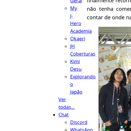
finalmente retor
Geral
My
não tenha come
J-
contar de onde n
Hero
Academia
Okaeri
JH
Coberturas
Kimi
Desu
Explorando
o
Japão
Ver
todas...
Chat
Discord
WhatsApp