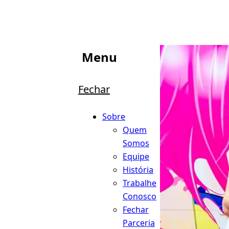
Menu
Fechar
Sobre
Quem
Somos
Equipe
História
Trabalhe
Conosco
Fechar
Parceria