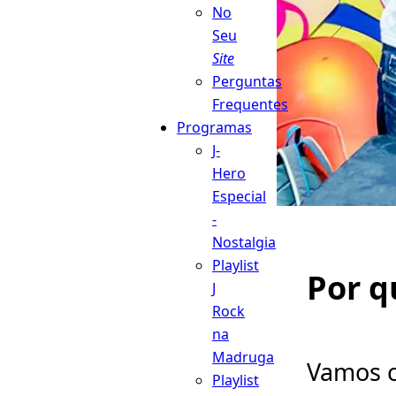
No
Seu
Site
Perguntas
Frequentes
Programas
J-
Hero
Especial
-
Nostalgia
Playlist
Por q
J
Rock
na
Madruga
Vamos c
Playlist