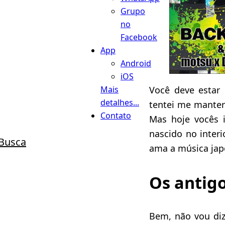
Grupo
no
Facebook
App
Android
iOS
Mais
Você deve estar
detalhes...
tentei me manter
Contato
Mas hoje vocês 
nascido no inter
Busca
ama a música jap
Os antigo
Bem, não vou di