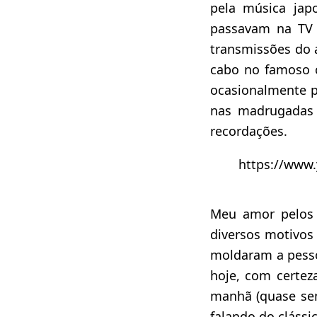
pela música jap
passavam na TV 
transmissões do
cabo no famoso c
ocasionalmente 
nas madrugadas
recordações.
https://www
Meu amor pelos 
diversos motivos
moldaram a pesso
hoje, com certez
manhã (quase sem
falando do clássi