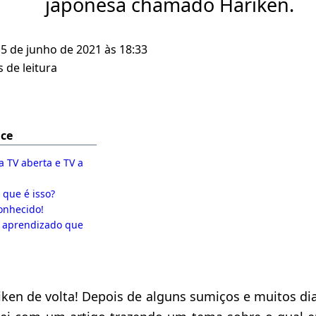
japonesa chamado Hariken.
 5 de junho de 2021 às 18:33
 de leitura
ice
 TV aberta e TV a
 que é isso?
onhecido!
O aprendizado que
iken de volta! Depois de alguns sumiços e muitos di