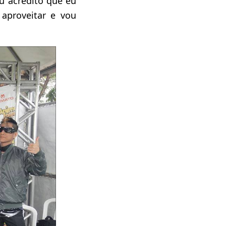
u acredito que eu
proveitar e vou