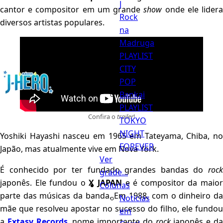
J
cantor e compositor em um grande
show
onde ele lider
Rock
diversos artistas populares.
na
Madruga
PLAYLIST
CITY
Menu
POP
Bankai
PLAYLIST
Confira o
trailer
!
TOKYO
NIGHT
Yoshiki Hayashi nasceu em 1965 em Tateyama, Chiba, no
FOREVER
Japão, mas atualmente vive em Nova York.
Ver
É conhecido por ter fundado grandes bandas do
rock
grade...
japonês. Ele fundou o
X JAPAN
e é compositor da maio
Colunas
parte das músicas da banda. Em 1988, com o dinheiro da
Notícias
mãe que resolveu apostar no sucesso do filho, ele fundou
em
a
Extasy Records
, nome importante do
rock
japonês e d