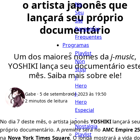
o artista japonês que
No
Seu
lançará seu próprio
Site
documentário
Perguntas
Frequentes
Programas
Playlist
Um dos maiores nomes da
j-music
,
Non
YOSHIKI lança seu documentário est
Stop
mês. Saiba mais sobre ele!
J-
Hero
J-
Gabe
· 5 de setembro de 2023 às 19:50
2 minutos de leitura
Hero
Especial
-
No dia 7 deste mês, o artista japonês
YOSHIKI
lançará se
Nostalgia
próprio documentário. A
première
será no
AMC Empire 25
Playlist
na
Nova York Times Square
. O longa mostrará a vida d