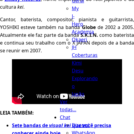
Geral
cultura
kei
.
My
J-
Cantor, baterista, compositor, pianista e guitarrista,
Hero
YOSHIKI esteve também na banda
Globe
de 2002 a 2005
Academia
Atualmente ele faz parte da banda
S.K.I.N.
como baterista
Okaeri
e continua seu trabalho com o X JAPAN depois de a banda
JH
se reunir em 2007.
Coberturas
Kimi
Desu
Explorando
o
Japão
Ver
todas...
LEIA TAMBÉM:
Chat
Discord
Sete bandas de
visual kei
que você precisa
WhatsApp
conhecer ainda hoje