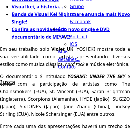
Grupo
Visual kei, a história...
no
Banda de Visual Kei Nightmare anuncia mais Novo
Facebook
Single!
App
Confira as novidades do novo single e DVD
Android
documentário de MIYAVI!
iOS
Em seu trabalho solo
Violet UK
, YOSHIKI mostra toda 
Mais
sua versatilidade como artista apresentando diversos
detalhes...
estilos como música clássica,
hard rock
e música eletrônica.
Contato
O documentário é intitulado
YOSHIKI: UNDER THE SKY
e
Busca
conta com a participação de artistas como The
Chainsmokers (EUA), St. Vincent (EUA), Sarah Brightman
(Inglaterra), Scorpions (Alemanha), HYDE (Japão), SUGIZO
(Japão), SixTONES (Japão), Jane Zhang (China), Lindsey
Stirling (EUA), Nicole Scherzinger (EUA) entre outros.
Entre cada uma das apresentações haverá um trecho de